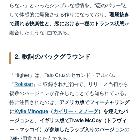
らない」といったシンプルな感情を、“恋のパワー”と
して体感的に爆発させる作りになっており、
理屈抜き
で踊れる快楽性と、恋における一種のトランス状態
が
融合したような1曲である。
2. 歌詞のバックグラウンド
「Higher」は、Taio Cruzのセカンド・アルバム
『
Rokstarr
』に収録された楽曲で、リリース当初から
複数のバージョンが存在したことでも知られている。
特に注目されたのは、
アメリカ版でフィーチャリング
に
Kylie Minogue
（
カイリー・ミノーグ
）を迎えたバ
ージョン
と、
イギリス版でTravie McCoy（トラヴィ
ー・マッコイ）が参加したラップ入りのバージョン
の
2種が用意された点である。