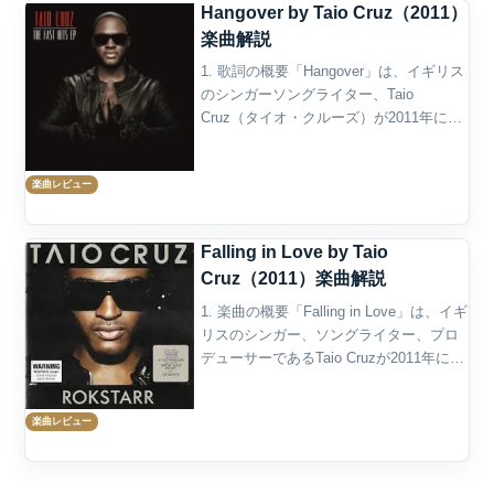
Hangover by Taio Cruz（2011）
楽曲解説
1. 歌詞の概要「Hangover」は、イギリス
のシンガーソングライター、Taio
Cruz（タイオ・クルーズ）が2011年に発
表した楽曲であり、“パーティーの果てに
訪れる二日酔いさえも肯定する”奔放なク
楽曲レビュー
ラブ・アンセムである。タイトルの「H...
Falling in Love by Taio
Cruz（2011）楽曲解説
1. 楽曲の概要「Falling in Love」は、イギ
リスのシンガー、ソングライター、プロ
デューサーであるTaio Cruzが2011年に発
表した楽曲である。デジタル・シングル
としてリリースされ、アルバム
楽曲レビュー
『Rokstarr』の再発版に関...