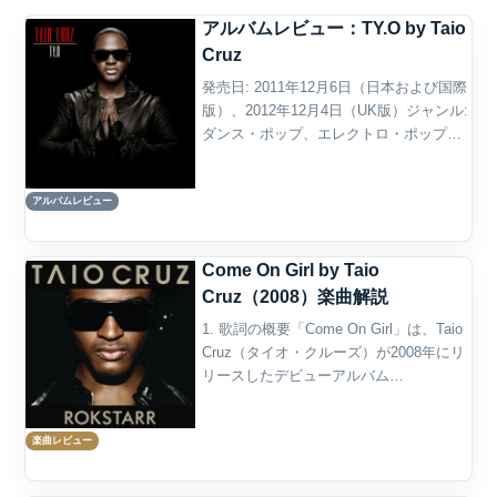
アルバムレビュー：TY.O by Taio
Cruz
発売日: 2011年12月6日（日本および国際
版）、2012年12月4日（UK版）ジャンル:
ダンス・ポップ、エレクトロ・ポップ、
ユーロ・クラブ、R&B概要『TY.O』は、
イギリスのシンガーソングライター兼プ
アルバムレビュー
ロデューサーであるTaio Cr...
Come On Girl by Taio
Cruz（2008）楽曲解説
1. 歌詞の概要「Come On Girl」は、Taio
Cruz（タイオ・クルーズ）が2008年にリ
リースしたデビューアルバム
『Departure』に収録されたシングル曲で
あり、ナイトクラブという空間を舞台に
楽曲レビュー
繰り広げられる、恋と欲望のダン...