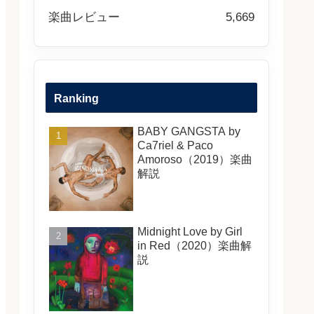
楽曲レビュー
5,669
Ranking
BABY GANGSTA by
Ca7riel & Paco
Amoroso（2019）楽曲
解説
Midnight Love by Girl
in Red（2020）楽曲解
説