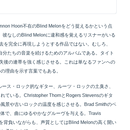
 Hoon不在のBlind Melonをどう捉えるかという点
なしのBlind Melonに違和感を覚えるリスナーがいる
sは、過去を完全に再現しようとする作品ではない。むしろ、
が自分たちの音楽を続けるためのアルバムである。タイト
再会、喪失後の連帯を強く感じさせる。これは単なるファンへの
めの理由を示す言葉でもある。
ったブルース・ロック的なギター、ルーツ・ロックの土臭さ、
ristopher ThornとRogers Stevensのギタ
や古いロックの温度を感じさせる。Brad Smithのベ
然体で、曲にゆるやかなグルーヴを与える。Travis
を背負いながらも、声質としてはBlind Melonの高く開い