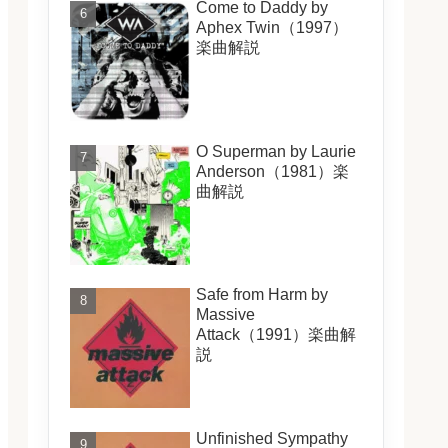
Come to Daddy by
Aphex Twin（1997）
楽曲解説
O Superman by Laurie
Anderson（1981）楽
曲解説
Safe from Harm by
Massive
Attack（1991）楽曲解
説
Unfinished Sympathy