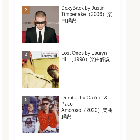
SexyBack by Justin
Timberlake（2006）楽
曲解説
Lost Ones by Lauryn
Hill（1998）楽曲解説
Dumbai by Ca7riel &
Paco
Amoroso（2020）楽曲
解説