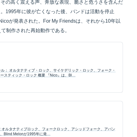
、その高く震える声、奔放な表現、脆さと危うさを含んだ
。1995年に彼が亡くなった後、バンドは活動を停止
oが発表された。For My Friendsは、それから10年以
を迎えて制作された再始動作である。
 ジャンル： オルタナティブ・ロック、サイケデリック・ロック、フォーク・
スティック・ロック 概要 『Nico』は、Bl…
ャンル: オルタナティブロック、フォークロック、アシッドフォーク、アバン
lind Melonが1995年に発…