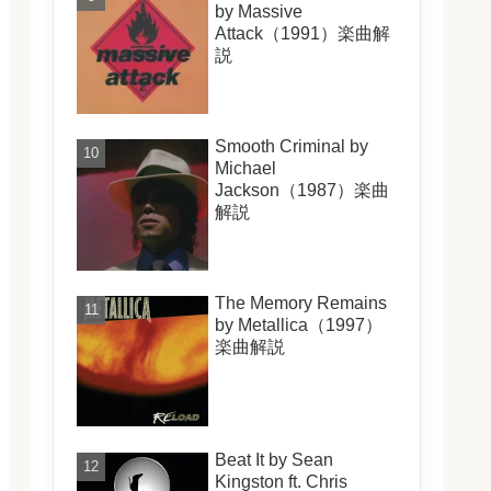
by Massive
Attack（1991）楽曲解
説
Smooth Criminal by
Michael
Jackson（1987）楽曲
解説
The Memory Remains
by Metallica（1997）
楽曲解説
Beat It by Sean
Kingston ft. Chris