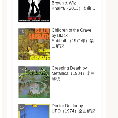
Brown & Wiz
Khalifa（2013）楽曲解
説
Children of the Grave
by Black
Sabbath（1971年）楽
曲解説
Creeping Death by
Metallica（1984）楽曲
解説
Doctor Doctor by
UFO（1974）楽曲解説