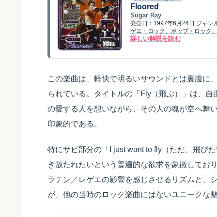
Floored
Sugar Ray
発売日：1997年6月24日 ジ
ゲエ・ロック、ポップ・ロック、ス
詳しい解説を読む
この楽曲は、軽快で明るいサウンドとは裏腹に
られている。タイトルの「Fly（飛ぶ）」は、
の愛する人を想いながら、その人の魂が空へ舞
印象的である。
特にサビ部分の「I just want to fly（
き放たれたいという普遍的な欲求を象徴してお
ラテン／レゲエの影響を感じさせるリズムと、シン
が、他の当時のロック楽曲にはないユニークな