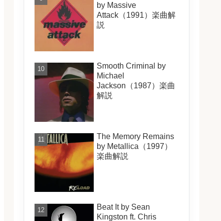
by Massive
Attack（1991）楽曲解
説
Smooth Criminal by
Michael
Jackson（1987）楽曲
解説
The Memory Remains
by Metallica（1997）
楽曲解説
Beat It by Sean
Kingston ft. Chris