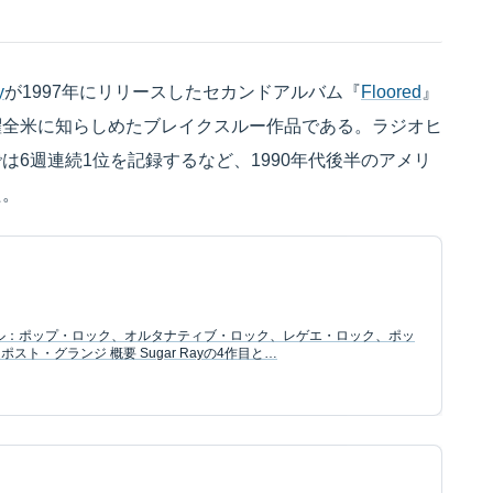
y
が1997年にリリースしたセカンドアルバム『
Floored
』
躍全米に知らしめたブレイクスルー作品である。ラジオヒ
6週連続1位を記録するなど、1990年代後半のアメリ
た。
ャンル：ポップ・ロック、オルタナティブ・ロック、レゲエ・ロック、ポッ
ト・グランジ 概要 Sugar Rayの4作目と…