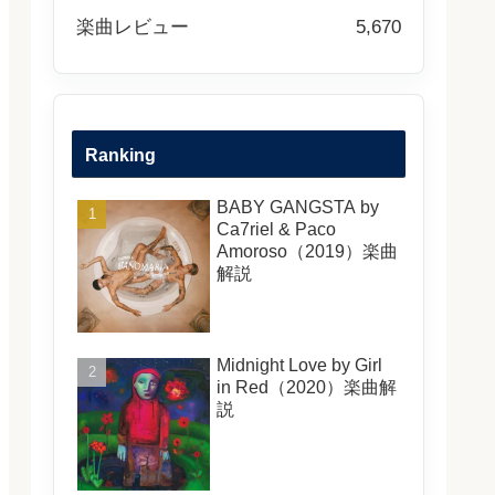
楽曲レビュー
5,670
Ranking
BABY GANGSTA by
Ca7riel & Paco
Amoroso（2019）楽曲
解説
Midnight Love by Girl
in Red（2020）楽曲解
説