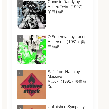
Come to Daddy by
Aphex Twin（1997）
楽曲解説
O Superman by Laurie
Anderson（1981）楽
曲解説
Safe from Harm by
Massive
Attack（1991）楽曲解
説
Unfinished Sympathy