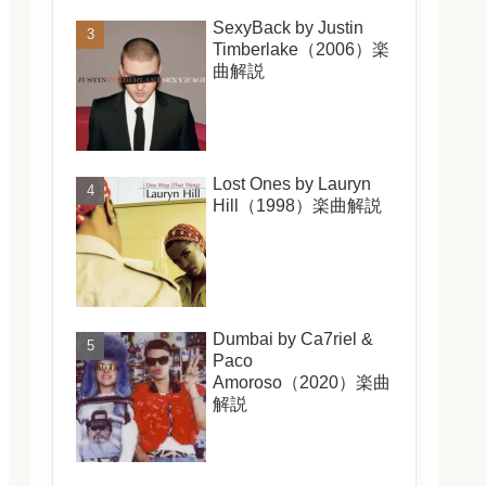
SexyBack by Justin
Timberlake（2006）楽
曲解説
Lost Ones by Lauryn
Hill（1998）楽曲解説
Dumbai by Ca7riel &
Paco
Amoroso（2020）楽曲
解説