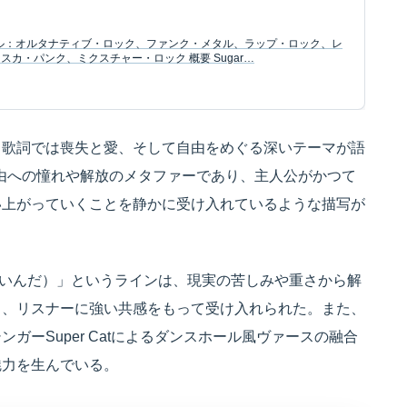
ャンル：オルタナティブ・ロック、ファンク・メタル、ラップ・ロック、レ
カ・パンク、ミクスチャー・ロック 概要 Sugar…
、歌詞では喪失と愛、そして自由をめぐる深いテーマが語
自由への憧れや解放のメタファーであり、主人公がかつて
い上がっていくことを静かに受け入れているような描写が
ただ、飛びたいんだ）」というラインは、現実の苦しみや重さから解
り、リスナーに強い共感をもって受け入れられた。また、
ガーSuper Catによるダンスホール風ヴァースの融合
魅力を生んでいる。