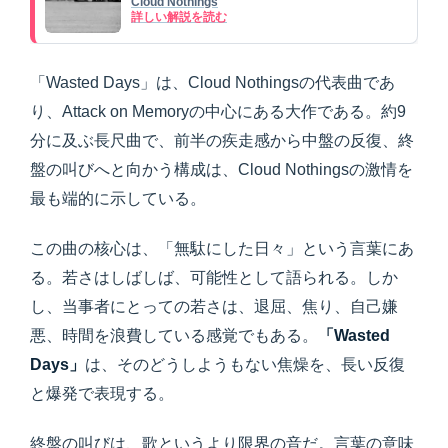
Cloud Nothings
詳しい解説を読む
「Wasted Days」は、Cloud Nothingsの代表曲であ
り、Attack on Memoryの中心にある大作である。約9
分に及ぶ長尺曲で、前半の疾走感から中盤の反復、終
盤の叫びへと向かう構成は、Cloud Nothingsの激情を
最も端的に示している。
この曲の核心は、「無駄にした日々」という言葉にあ
る。若さはしばしば、可能性として語られる。しか
し、当事者にとっての若さは、退屈、焦り、自己嫌
悪、時間を浪費している感覚でもある。
「Wasted
Days」
は、そのどうしようもない焦燥を、長い反復
と爆発で表現する。
終盤の叫びは、歌というより限界の音だ。言葉の意味