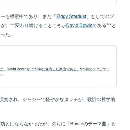
ターも模索中であり、まだ「
Ziggy Stardust
」としてのブ
」が、**“変わり続けることこそが
David Bowie
である”**と
なった。
dust」は、David Bowieが1972年に発表した楽曲である。5作目のスタジオ・
Z…
て演奏され、ジャジーで軽やかなタッチが、歌詞の哲学的
功とはならなかったが、のちに「Bowieのテーマ曲」と