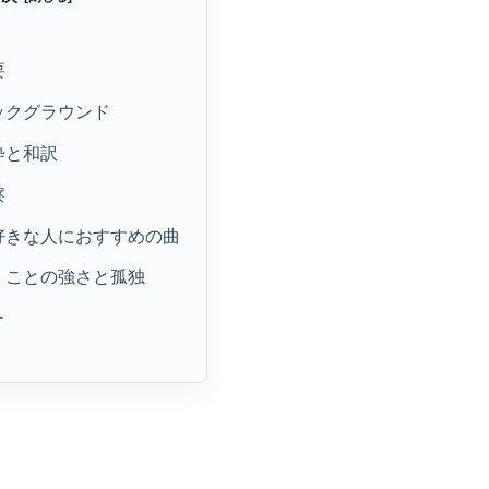
要
バックグラウンド
抜粋と和訳
察
が好きな人におすすめの曲
る」ことの強さと孤独
ー