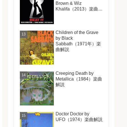
Brown & Wiz
Khalifa（2013）楽曲解
説
Children of the Grave
by Black
Sabbath（1971年）楽
曲解説
Creeping Death by
Metallica（1984）楽曲
解説
Doctor Doctor by
UFO（1974）楽曲解説