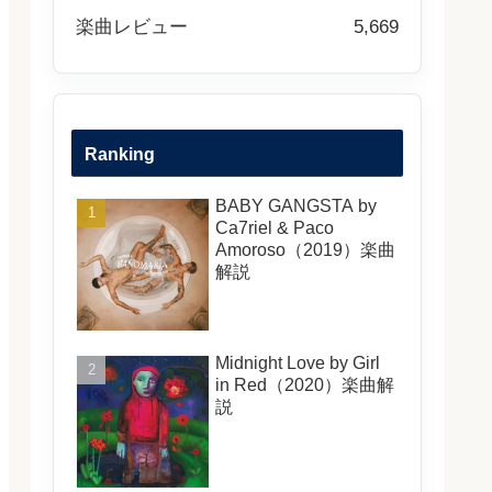
楽曲レビュー
5,669
Ranking
BABY GANGSTA by
Ca7riel & Paco
Amoroso（2019）楽曲
解説
Midnight Love by Girl
in Red（2020）楽曲解
説