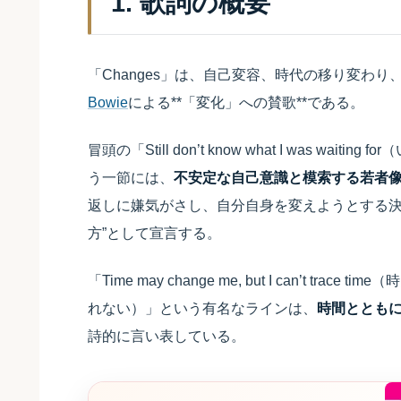
1. 歌詞の概要
「Changes」は、自己変容、時代の移り変わ
Bowie
による**「変化」への賛歌**である。
冒頭の「Still don’t know what I was 
う一節には、
不安定な自己意識と模索する若者
返しに嫌気がさし、自分自身を変えようとする
方”として宣言する。
「Time may change me, but I can’t
れない）」という有名なラインは、
時間ととも
詩的に言い表している。