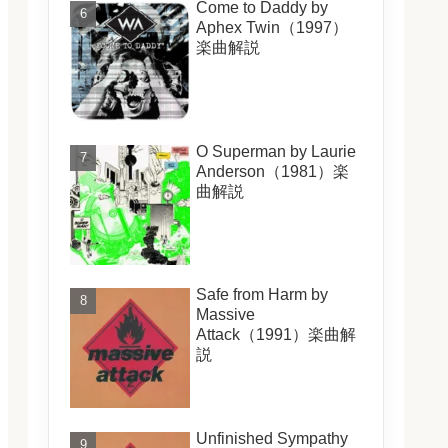
Come to Daddy by
Aphex Twin（1997）
楽曲解説
O Superman by Laurie
Anderson（1981）楽
曲解説
Safe from Harm by
Massive
Attack（1991）楽曲解
説
Unfinished Sympathy