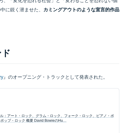
しろ、「変化を恐れる社会」と「変わることを恐れない個
の中に鋭く潜ませた、
カミングアウトのような宣言的作品
ンド
ry
』のオープニング・トラックとして発表された。
ジャンル：アート・ロック、グラム・ロック、フォーク・ロック、ピアノ・ポ
・ロック 概要 David BowieのHu…