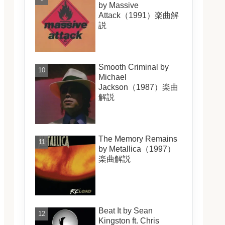
by Massive
Attack（1991）楽曲解
説
Smooth Criminal by
Michael
Jackson（1987）楽曲
解説
The Memory Remains
by Metallica（1997）
楽曲解説
Beat It by Sean
Kingston ft. Chris