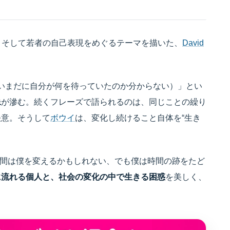
り、そして若者の自己表現をめぐるテーマを描いた、
David
waiting for（いまだに自分が何を待っていたのか分からない）」とい
像
が滲む。続くフレーズで語られるのは、同じことの繰り
決意。そうして
ボウイ
は、変化し続けること自体を“生き
 trace time（時間は僕を変えるかもしれない、でも僕は時間の跡をたど
に流れる個人と、社会の変化の中で生きる困惑
を美しく、