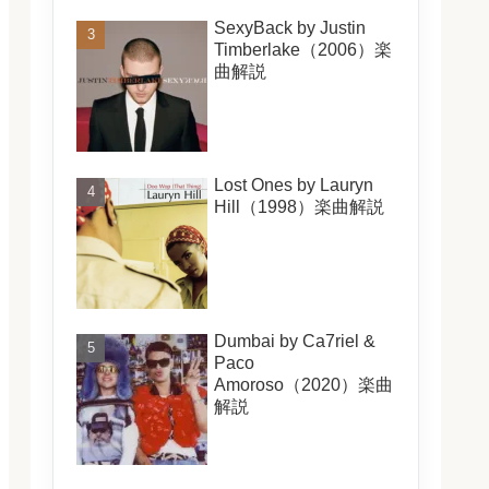
SexyBack by Justin
Timberlake（2006）楽
曲解説
Lost Ones by Lauryn
Hill（1998）楽曲解説
Dumbai by Ca7riel &
Paco
Amoroso（2020）楽曲
解説