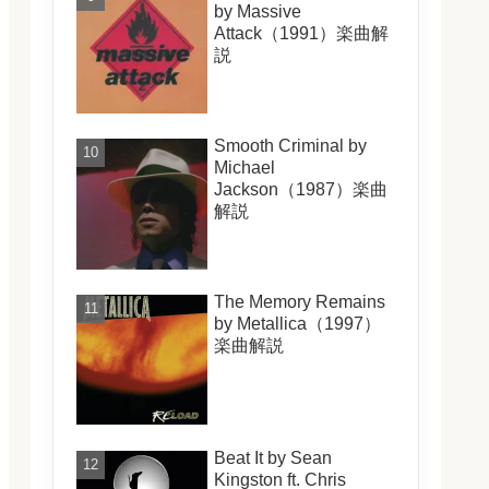
by Massive
Attack（1991）楽曲解
説
Smooth Criminal by
Michael
Jackson（1987）楽曲
解説
The Memory Remains
by Metallica（1997）
楽曲解説
Beat It by Sean
Kingston ft. Chris