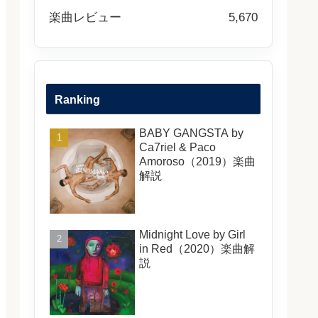
楽曲レビュー
5,670
Ranking
BABY GANGSTA by
Ca7riel & Paco
Amoroso（2019）楽曲
解説
Midnight Love by Girl
in Red（2020）楽曲解
説