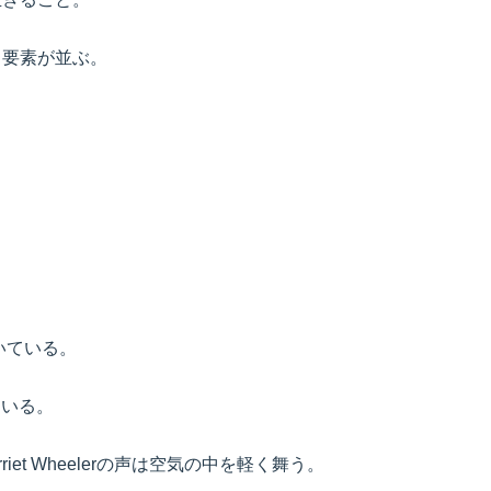
る要素が並ぶ。
。
。
描いている。
ている。
rriet Wheelerの声は空気の中を軽く舞う。