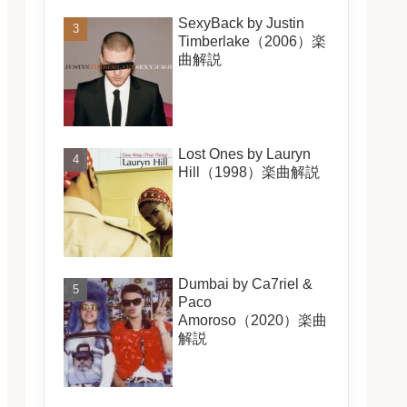
SexyBack by Justin
Timberlake（2006）楽
曲解説
Lost Ones by Lauryn
Hill（1998）楽曲解説
Dumbai by Ca7riel &
Paco
Amoroso（2020）楽曲
解説