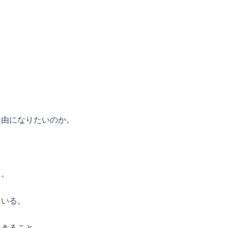
自由になりたいのか。
。
る。
ている。
生きること。