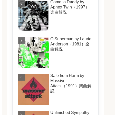
Come to Daddy by
Aphex Twin（1997）
楽曲解説
O Superman by Laurie
Anderson（1981）楽
曲解説
Safe from Harm by
Massive
Attack（1991）楽曲解
説
Unfinished Sympathy