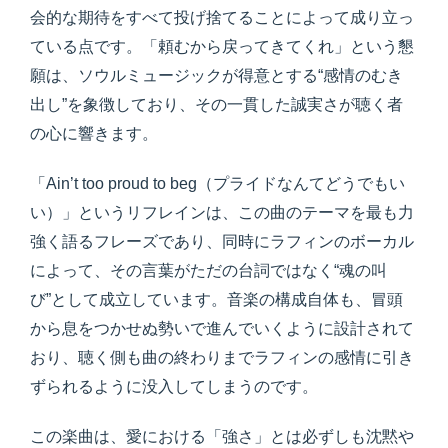
会的な期待をすべて投げ捨てることによって成り立っ
ている点です。「頼むから戻ってきてくれ」という懇
願は、ソウルミュージックが得意とする“感情のむき
出し”を象徴しており、その一貫した誠実さが聴く者
の心に響きます。
「Ain’t too proud to beg（プライドなんてどうでもい
い）」というリフレインは、この曲のテーマを最も力
強く語るフレーズであり、同時にラフィンのボーカル
によって、その言葉がただの台詞ではなく“魂の叫
び”として成立しています。音楽の構成自体も、冒頭
から息をつかせぬ勢いで進んでいくように設計されて
おり、聴く側も曲の終わりまでラフィンの感情に引き
ずられるように没入してしまうのです。
この楽曲は、愛における「強さ」とは必ずしも沈黙や