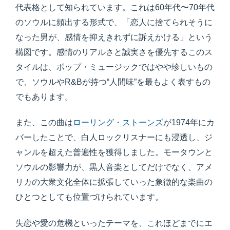
代表格として知られています。これは60年代〜70年代
のソウルに頻出する形式で、「恋人に捨てられそうに
なった男が、感情を抑えきれずに訴えかける」という
構図です。感情のリアルさと誠実さを優先するこのス
タイルは、ポップ・ミュージックではやや珍しいもの
で、ソウルやR&Bが持つ“人間味”を最もよく表すもの
でもあります。
また、この曲は
ローリング・ストーンズ
が1974年にカ
バーしたことで、白人ロックリスナーにも浸透し、ジ
ャンルを超えた普遍性を獲得しました。モータウンと
ソウルの影響力が、黒人音楽としてだけでなく、アメ
リカの大衆文化全体に拡張していった象徴的な楽曲の
ひとつとしても位置づけられています。
失恋や愛の危機といったテーマを、これほどまでにエ