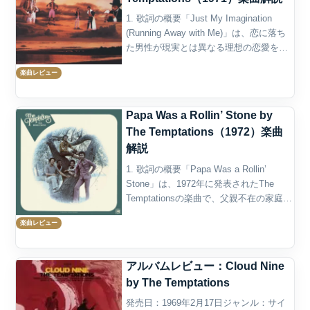
1. 歌詞の概要「Just My Imagination
(Running Away with Me)」は、恋に落ち
た男性が現実とは異なる理想の恋愛を想
像し、その空想の世界に浸るという、甘
楽曲レビュー
美でありながら切なさを伴うソウル・バ
ラードである。こ...
Papa Was a Rollin’ Stone by
The Temptations（1972）楽曲
解説
1. 歌詞の概要「Papa Was a Rollin’
Stone」は、1972年に発表されたThe
Temptationsの楽曲で、父親不在の家庭に
育った子供が、その父について母親に問
楽曲レビュー
いかけるという重厚なテーマを扱ってい
る。この楽曲のタイ...
アルバムレビュー：Cloud Nine
by The Temptations
発売日：1969年2月17日ジャンル：サイ