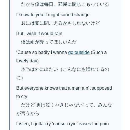
だから僕は毎日、部屋に閉じこもっている
I know to you it might sound strange
君には変に聞こえるかもしれないけど
But I wish it would rain
僕は雨が降ってほしいんだ
‘Cause so badly I wanna
go outside
(Such a
lovely day)
本当は外に出たい（こんなにも晴れてるの
に）
But everyone knows that a man ain’t supposed
to cry
だけど“男は泣くべきじゃない”って、みんな
が言うから
Listen, I gotta cry ‘cause cryin’ eases the pain