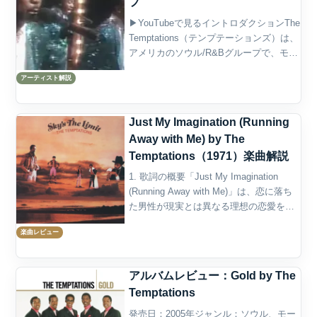
プ
▶YouTubeで見るイントロダクションThe
Temptations（テンプテーションズ）は、
アメリカのソウル/R&Bグループで、モー
タウンレーベルの最も成功したアーティ
アーティスト解説
ストの一つとして知られています。彼ら
の音楽は、ソウル、ファンク、R&...
Just My Imagination (Running
Away with Me) by The
Temptations（1971）楽曲解説
1. 歌詞の概要「Just My Imagination
(Running Away with Me)」は、恋に落ち
た男性が現実とは異なる理想の恋愛を想
像し、その空想の世界に浸るという、甘
楽曲レビュー
美でありながら切なさを伴うソウル・バ
ラードである。こ...
アルバムレビュー：Gold by The
Temptations
発売日：2005年ジャンル：ソウル、モー