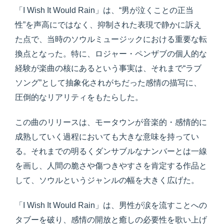
「I Wish It Would Rain」は、“男が泣くことの正当
性”を声高にではなく、抑制された表現で静かに訴え
た点で、当時のソウルミュージックにおける重要な転
換点となった。特に、ロジャー・ペンザブの個人的な
経験が楽曲の核にあるという事実は、それまで“ラブ
ソング”として抽象化されがちだった感情の描写に、
圧倒的なリアリティをもたらした。
この曲のリリースは、モータウンが音楽的・感情的に
成熟していく過程においても大きな意味を持ってい
る。それまでの明るくダンサブルなナンバーとは一線
を画し、人間の脆さや傷つきやすさを肯定する作品と
して、ソウルというジャンルの幅を大きく広げた。
「I Wish It Would Rain」は、男性が涙を流すことへの
タブーを破り、感情の開放と癒しの必要性を歌い上げ