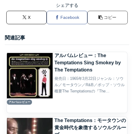
シェアする
X
Facebook
コピー
関連記事
アルバムレビュー：The
Temptations Sing Smokey by
The Temptations
発売日：1965年3月22日ジャンル：ソウ
ル／モータウン／R&B／ポップ・ソウル
概要The Temptationsの『The
Temptations Sing Smokey』は、Motown
アルバムレビュー
を代表するソングライター／プロデュー
サーであるSm...
The Temptations：モータウンの
黄金時代を象徴するソウルグルー