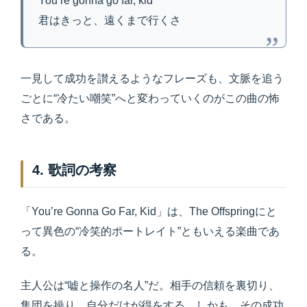
You’re gonna go far, kid
君はきっと、遠くまで行くさ
一見して成功を讃えるようなフレーズも、文脈を追う
ごとに“冷たい嘲笑”へと変わっていくのがこの曲の怖
さである。
4. 歌詞の考察
「You’re Gonna Go Far, Kid」は、The Offspringにと
って異色の“冷笑的ポートレイト”ともいえる楽曲であ
る。
主人公は“嘘と操作の名人”だ。相手の信頼を裏切り、
集団を操り、自分だけが得をする。しかも、その成功