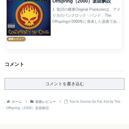
Offspring（2000）楽曲解説
1. 歌詞の概要Original Pranksterは、アメ
リカのパンクロック・バンド、The
Offspringが2000年に発表した楽曲であ
る。アルバムConspiracy of Oneに収録さ
れ、同作からの先行シングルとしてリリ
楽曲レビュー
ースさ...
コメント
コメントを書き込む
ホーム
楽曲レビュー
You’re Gonna Go Far, Kid by The
Offspring（2008）楽曲解説