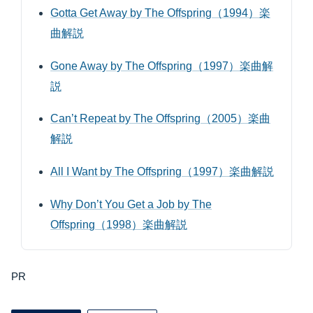
Gotta Get Away by The Offspring（1994）楽
曲解説
Gone Away by The Offspring（1997）楽曲解
説
Can’t Repeat by The Offspring（2005）楽曲
解説
All I Want by The Offspring（1997）楽曲解説
Why Don’t You Get a Job by The
Offspring（1998）楽曲解説
PR