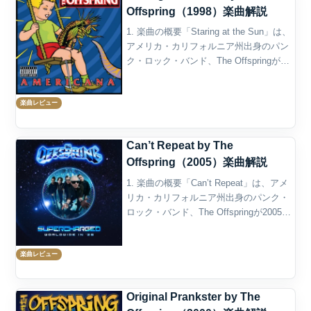
Offspring（1998）楽曲解説
1. 楽曲の概要「Staring at the Sun」は、
アメリカ・カリフォルニア州出身のパン
ク・ロック・バンド、The Offspringが
1998年に発表した楽曲である。5作目の
スタジオ・アルバム『Americana』に収
楽曲レビュー
録され、アル...
Can’t Repeat by The
Offspring（2005）楽曲解説
1. 楽曲の概要「Can’t Repeat」は、アメ
リカ・カリフォルニア州出身のパンク・
ロック・バンド、The Offspringが2005年
に発表した楽曲である。収録作品は、同
年6月にColumbia Recordsからリリース
楽曲レビュー
されたコン...
Original Prankster by The