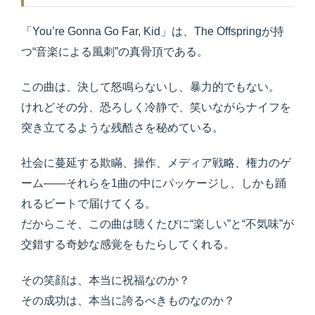
「You’re Gonna Go Far, Kid」は、The Offspringが持
つ“音楽による風刺”の真骨頂である。
この曲は、決して怒鳴らないし、暴力的でもない。
けれどその分、恐ろしく冷静で、笑いながらナイフを
突き立てるような残酷さを秘めている。
社会に蔓延する欺瞞、操作、メディア戦略、権力のゲ
ーム——それらを1曲の中にパッケージし、しかも踊
れるビートで届けてくる。
だからこそ、この曲は聴くたびに“楽しい”と“不気味”が
交錯する奇妙な感覚をもたらしてくれる。
その笑顔は、本当に祝福なのか？
その成功は、本当に誇るべきものなのか？