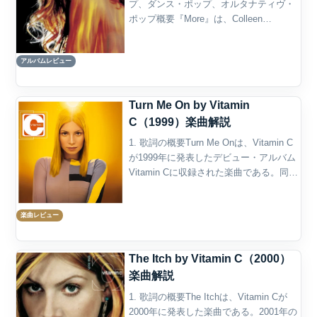
プ、ダンス・ポップ、オルタナティヴ・
ポップ概要『More』は、Colleen
Fitzpatrickによるソロ・プロジェク
ト”Vitamin C”のセカンドアルバムであ
アルバムレビュー
り、1999年のデビュー作...
Turn Me On by Vitamin
C（1999）楽曲解説
1. 歌詞の概要Turn Me Onは、Vitamin C
が1999年に発表したデビュー・アルバム
Vitamin Cに収録された楽曲である。同ア
ルバムの2曲目に置かれた曲で、作詞作曲
にはColleen Fitzpatrick、Josh De...
楽曲レビュー
The Itch by Vitamin C（2000）
楽曲解説
1. 歌詞の概要The Itchは、Vitamin Cが
2000年に発表した楽曲である。2001年の