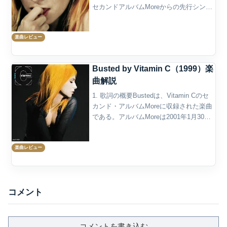
セカンドアルバムMoreからの先行シング
ルとして、2000年10月10日にElektraから
リリースされた。作詞作曲はColleen
楽曲レビュー
Fit...
Busted by Vitamin C（1999）楽
曲解説
1. 歌詞の概要Bustedは、Vitamin Cのセ
カンド・アルバムMoreに収録された楽曲
である。アルバムMoreは2001年1月30日
にリリースされ、Bustedはその7曲目に
置かれている。Apple Music上でも、同ア
楽曲レビュー
ルバムの収...
コメント
コメントを書き込む