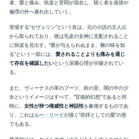
者、愛と痛み、快楽と苦悶が混在し、聴く者を道徳や
倫理の外へ連れ出していく。
登場する“セヴェリン”という名は、元の小説の主人公
から取られており、彼は毛皮の女神に支配されること
に快楽を見出す。“愛が与えられぬまま、鞭の味を知
る”という一節には、
愛されることよりも痛みを通じ
て存在を確認したい
という深層心理が示唆されてい
る。
また、ヴィーナスの革のブーツ、鈴の音、闇の中の少
女というイメージはすべて、“官能的幻想”であると同
時に、
女性が持つ権威性と神話性
を象徴するものであ
り、これは
ルー・リード
が描く“崇拝としての愛”の形
でもある。