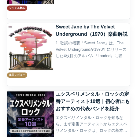
エネルギーを土台にしながら、曲構成、
ジャンル解説
録音方法、楽器の鳴らし方、音響の使い
方を自由に広げていく音楽である。一般
的なロックのようにギター、ベ...
Sweet Jane by The Velvet
Underground（1970）楽曲解説
1. 歌詞の概要「Sweet Jane」は、The
Velvet Undergroundが1970年にリリース
した4枚目のアルバム『Loaded』に収録
された楽曲で、ルー・リードによるソン
グライティングの中でも最も親しみやす
く、かつ詩的な魅...
楽曲レビュー
エクスペリメンタル・ロックの定
番アーティスト10選｜初心者にも
おすすめの代表バンドを紹介
エクスペリメンタル・ロックを知るな
ら、まず定番アーティストからエクスペ
リメンタル・ロックは、ロックの基本的
な編成やエネルギーを土台にしながら、