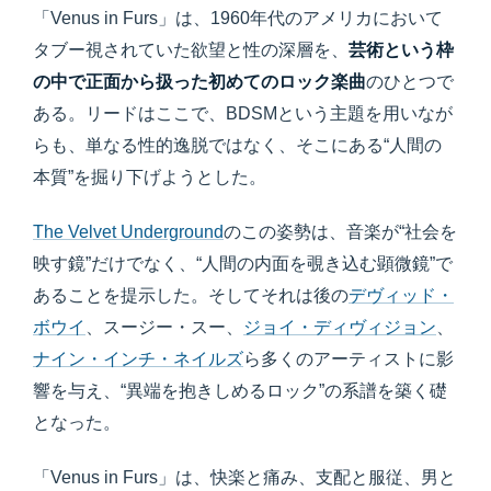
「Venus in Furs」は、1960年代のアメリカにおいて
タブー視されていた欲望と性の深層を、
芸術という枠
の中で正面から扱った初めてのロック楽曲
のひとつで
ある。リードはここで、BDSMという主題を用いなが
らも、単なる性的逸脱ではなく、そこにある“人間の
本質”を掘り下げようとした。
The Velvet Underground
のこの姿勢は、音楽が“社会を
映す鏡”だけでなく、“人間の内面を覗き込む顕微鏡”で
あることを提示した。そしてそれは後の
デヴィッド・
ボウイ
、スージー・スー、
ジョイ・ディヴィジョン
、
ナイン・インチ・ネイルズ
ら多くのアーティストに影
響を与え、“異端を抱きしめるロック”の系譜を築く礎
となった。
「Venus in Furs」は、快楽と痛み、支配と服従、男と