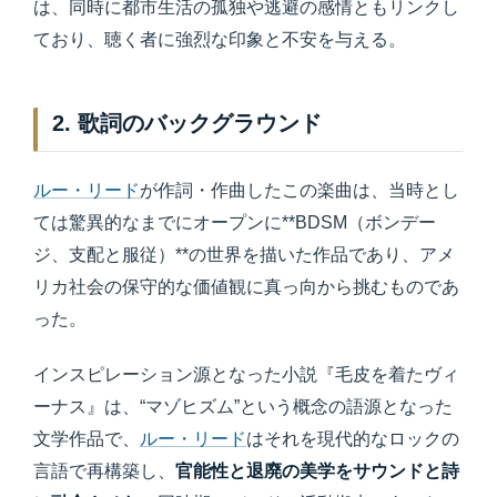
は、同時に都市生活の孤独や逃避の感情ともリンクし
ており、聴く者に強烈な印象と不安を与える。
2. 歌詞のバックグラウンド
ルー・リード
が作詞・作曲したこの楽曲は、当時とし
ては驚異的なまでにオープンに**BDSM（ボンデー
ジ、支配と服従）**の世界を描いた作品であり、アメ
リカ社会の保守的な価値観に真っ向から挑むものであ
った。
インスピレーション源となった小説『毛皮を着たヴィ
ーナス』は、“マゾヒズム”という概念の語源となった
文学作品で、
ルー・リード
はそれを現代的なロックの
言語で再構築し、
官能性と退廃の美学をサウンドと詩