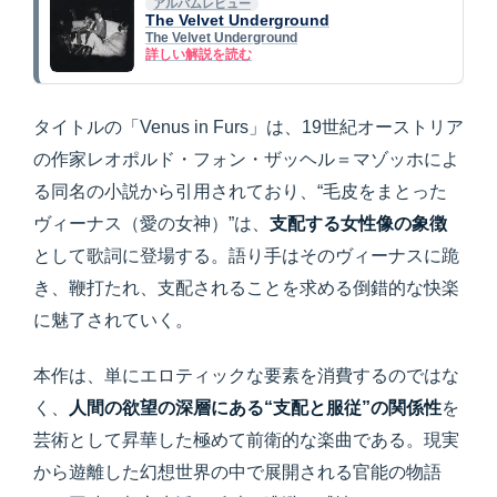
アルバムレビュー
The Velvet Underground
The Velvet Underground
詳しい解説を読む
タイトルの「Venus in Furs」は、19世紀オーストリア
の作家レオポルド・フォン・ザッヘル＝マゾッホによ
る同名の小説から引用されており、“毛皮をまとった
ヴィーナス（愛の女神）”は、
支配する女性像の象徴
として歌詞に登場する。語り手はそのヴィーナスに跪
き、鞭打たれ、支配されることを求める倒錯的な快楽
に魅了されていく。
本作は、単にエロティックな要素を消費するのではな
く、
人間の欲望の深層にある“支配と服従”の関係性
を
芸術として昇華した極めて前衛的な楽曲である。現実
から遊離した幻想世界の中で展開される官能の物語