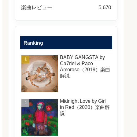
楽曲レビュー
5,670
Ranking
BABY GANGSTA by
Ca7riel & Paco
Amoroso（2019）楽曲
解説
Midnight Love by Girl
in Red（2020）楽曲解
説