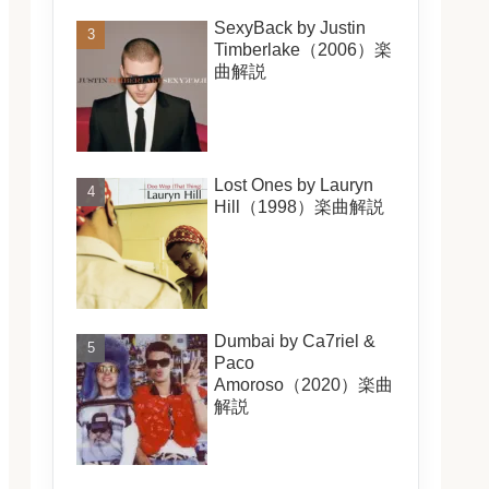
SexyBack by Justin
Timberlake（2006）楽
曲解説
Lost Ones by Lauryn
Hill（1998）楽曲解説
Dumbai by Ca7riel &
Paco
Amoroso（2020）楽曲
解説