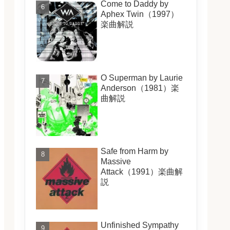
Come to Daddy by
Aphex Twin（1997）
楽曲解説
O Superman by Laurie
Anderson（1981）楽
曲解説
Safe from Harm by
Massive
Attack（1991）楽曲解
説
Unfinished Sympathy