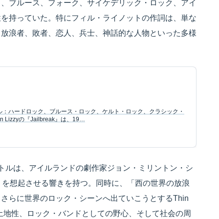
り、ブルース、フォーク、サイケデリック・ロック、アイ
性を持っていた。特にフィル・ライノットの作詞は、単な
、放浪者、敗者、恋人、兵士、神話的な人物といった多様
ャンル：ハードロック、ブルース・ロック、ケルト・ロック、クラシック・
izzyの『Jailbreak』は、19…
ld』というタイトルは、アイルランドの劇作家ジョン・ミリントン・シ
ern World』を想起させる響きを持つ。同時に、「西の世界の放浪
さらに世界のロック・シーンへ出ていこうとするThin
う土地性、ロック・バンドとしての野心、そして社会の周