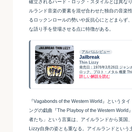
確立されるハード・ロック・スタイルとは異な
ルランド音楽の要素を混ぜ合わせた独自の音楽
るロックンロールの勢いや反抗心にとどまらず
な語り手を登場させる点に特徴がある。
アルバムレビュー
Jailbreak
Thin Lizzy
発売日：1976年3月26日 ジ
ロック、プロト・メタル 概要 Thin L
詳しい解説を読む
『Vagabonds of the Western Wor
ングの戯曲『The Playboy of the West
者たち」という言葉は、アイルランドから英国、
Lizzy自身の姿とも重なる。アイルランドとい