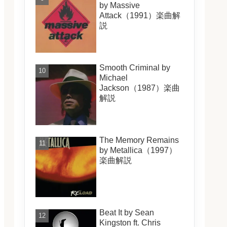
by Massive
Attack（1991）楽曲解
説
Smooth Criminal by
Michael
Jackson（1987）楽曲
解説
The Memory Remains
by Metallica（1997）
楽曲解説
Beat It by Sean
Kingston ft. Chris