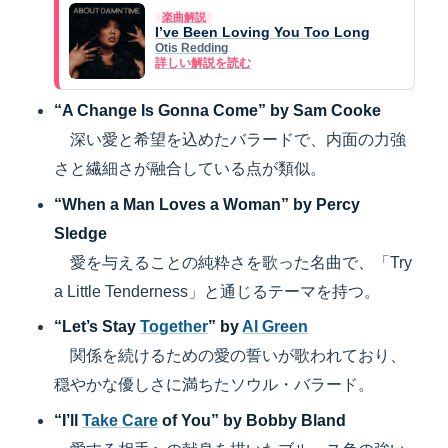
楽曲解説
I’ve Been Loving You Too Long
Otis Redding
詳しい解説を読む
“A Change Is Gonna Come” by Sam Cooke
深い愛と希望を込めたバラードで、内面の力強
さと繊細さが融合している点が類似。
“When a Man Loves a Woman” by Percy
Sledge
愛を与えることの純粋さを歌った名曲で、「Try
a Little Tenderness」と通じるテーマを持つ。
“Let’s Stay
Together
” by
Al Green
関係を続けるための愛の誓いが歌われており、
穏やかな優しさに満ちたソウル・バラード。
“I’ll
Take Care
of You” by Bobby Bland