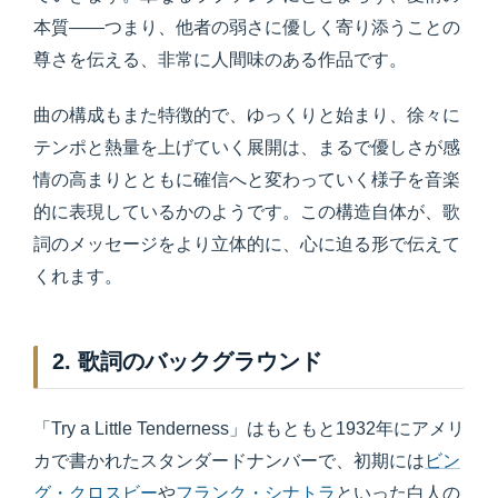
本質――つまり、他者の弱さに優しく寄り添うことの
尊さを伝える、非常に人間味のある作品です。
曲の構成もまた特徴的で、ゆっくりと始まり、徐々に
テンポと熱量を上げていく展開は、まるで優しさが感
情の高まりとともに確信へと変わっていく様子を音楽
的に表現しているかのようです。この構造自体が、歌
詞のメッセージをより立体的に、心に迫る形で伝えて
くれます。
2. 歌詞のバックグラウンド
「Try a Little Tenderness」はもともと1932年にアメリ
カで書かれたスタンダードナンバーで、初期には
ビン
グ・クロスビー
や
フランク・シナトラ
といった白人の