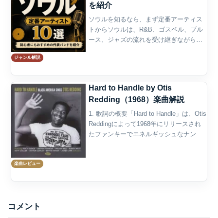
を紹介
ソウルを知るなら、まず定番アーティス
トからソウルは、R&B、ゴスペル、ブル
ース、ジャズの流れを受け継ぎながら、
歌の表現力を中心に発展してきた音楽で
ジャンル解説
ある。力強いボーカル、深いグルーヴ、
感情のこもったメロディ、ホーンやリズ
ム隊の厚いアンサンブル...
Hard to Handle by Otis
Redding（1968）楽曲解説
1. 歌詞の概要「Hard to Handle」は、Otis
Reddingによって1968年にリリースされ
たファンキーでエネルギッシュなナンバ
ーであり、彼の死後に発表された作品の
ひとつです。この楽曲は、レディング自
楽曲レビュー
身が作詞作曲に関わり、彼...
コメント