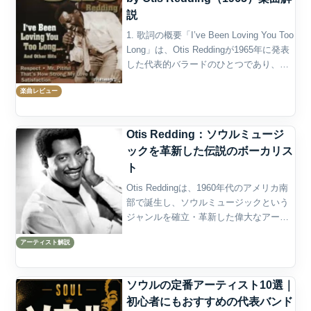
説
1. 歌詞の概要「I’ve Been Loving You Too
Long」は、Otis Reddingが1965年に発表
した代表的バラードのひとつであり、愛
することの苦しさと執着、そして決して
楽曲レビュー
断ち切れない感情の深さを描いた名曲で
す。タイ...
Otis Redding：ソウルミュージ
ックを革新した伝説のボーカリス
ト
Otis Reddingは、1960年代のアメリカ南
部で誕生し、ソウルミュージックという
ジャンルを確立・革新した偉大なアーテ
ィストである。その深い歌声と熱い情熱
アーティスト解説
は、今なお多くのリスナーの心に響き、
彼の音楽は時代を超えて愛され続けてい
る。本記...
ソウルの定番アーティスト10選｜
初心者にもおすすめの代表バンド