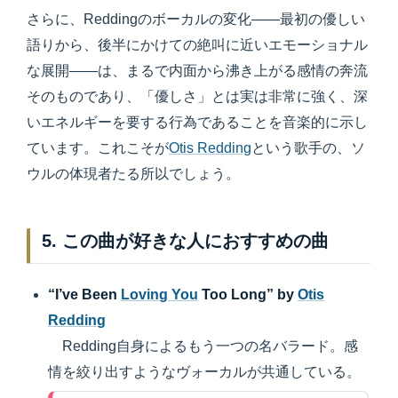
さらに、Reddingのボーカルの変化――最初の優しい
語りから、後半にかけての絶叫に近いエモーショナル
な展開――は、まるで内面から沸き上がる感情の奔流
そのものであり、「優しさ」とは実は非常に強く、深
いエネルギーを要する行為であることを音楽的に示し
ています。これこそが
Otis Redding
という歌手の、ソ
ウルの体現者たる所以でしょう。
5. この曲が好きな人におすすめの曲
“I’ve Been
Loving You
Too Long” by
Otis
Redding
Redding自身によるもう一つの名バラード。感
情を絞り出すようなヴォーカルが共通している。