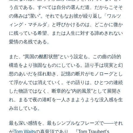
う点である。すべては自分の選んだ道、だからこそそ
の痛みは“潔い”。それでもなお彼が繰り返し「ワルツ
ィング・マチルダ」と呼びかけるのは、どこかに微か
に残っている希望、または人生に対する諦めきれない
愛情の名残である。
また、“異国の酩酊状態”という設定も、この曲の詩的
構造をより強固なものにしている。語り手は現実と幻
想のあいだを揺れ動き、記憶の断片がモノローグとし
て浮かんでは消えていく。その語りは、ひとつの連続
した物語ではなく、断章的な“内的風景”として展開さ
れ、まるで夜の港町を一人さまようような没入感を生
み出している。
最も深い感情を、最もシンプルなフレーズで――それ
が
Tom Waits
の真骨頂であり、『Tom Traubert’s