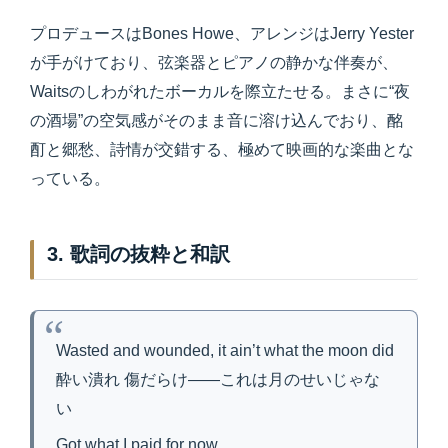
プロデュースはBones Howe、アレンジはJerry Yester
が手がけており、弦楽器とピアノの静かな伴奏が、
Waitsのしわがれたボーカルを際立たせる。まさに“夜
の酒場”の空気感がそのまま音に溶け込んでおり、酩
酊と郷愁、詩情が交錯する、極めて映画的な楽曲とな
っている。
3. 歌詞の抜粋と和訳
Wasted and wounded, it ain’t what the moon did
酔い潰れ 傷だらけ――これは月のせいじゃな
い
Got what I paid for now