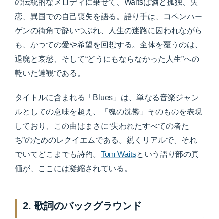
の伝統的なメロディに乗せて、Waitsは酒と孤独、失
恋、異国での自己喪失を語る。語り手は、コペンハー
ゲンの街角で酔いつぶれ、人生の迷路に囚われながら
も、かつての愛や希望を回想する。全体を覆うのは、
退廃と哀愁、そして“どうにもならなかった人生”への
乾いた達観である。
タイトルに含まれる「Blues」は、単なる音楽ジャン
ルとしての意味を超え、「魂の沈鬱」そのものを表現
しており、この曲はまさに“失われたすべての者た
ち”のためのレクイエムである。鋭くリアルで、それ
でいてどこまでも詩的。
Tom Waits
という語り部の真
価が、ここには凝縮されている。
2. 歌詞のバックグラウンド