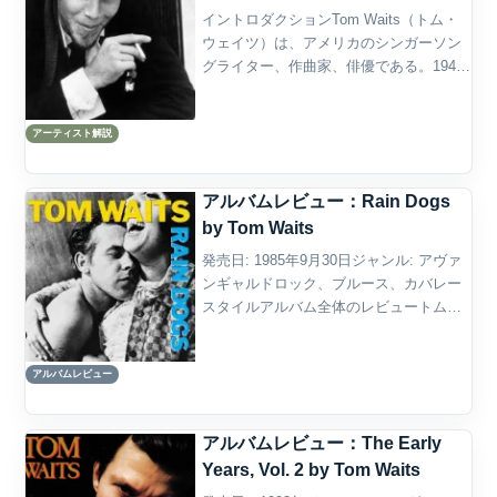
イントロダクションTom Waits（トム・
ウェイツ）は、アメリカのシンガーソン
グライター、作曲家、俳優である。1949
年12月7日、カリフォルニア州ポモナ生ま
れ。本名はThomas Alan Waits。ジャ
アーティスト解説
ズ、ブルース、フォーク、ロック...
アルバムレビュー：Rain Dogs
by Tom Waits
発売日: 1985年9月30日ジャンル: アヴァ
ンギャルドロック、ブルース、カバレー
スタイルアルバム全体のレビュートム・
ウェイツの代表作として広く認知されて
いるRain Dogsは、1985年にリリースさ
アルバムレビュー
れ、彼の音楽的進化を象徴するアルバ
ム...
アルバムレビュー：The Early
Years, Vol. 2 by Tom Waits