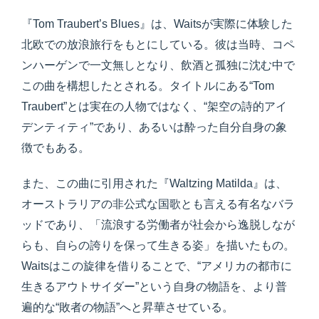
『Tom Traubert’s Blues』は、Waitsが実際に体験した
北欧での放浪旅行をもとにしている。彼は当時、コペ
ンハーゲンで一文無しとなり、飲酒と孤独に沈む中で
この曲を構想したとされる。タイトルにある“Tom
Traubert”とは実在の人物ではなく、“架空の詩的アイ
デンティティ”であり、あるいは酔った自分自身の象
徴でもある。
また、この曲に引用された『Waltzing Matilda』は、
オーストラリアの非公式な国歌とも言える有名なバラ
ッドであり、「流浪する労働者が社会から逸脱しなが
らも、自らの誇りを保って生きる姿」を描いたもの。
Waitsはこの旋律を借りることで、“アメリカの都市に
生きるアウトサイダー”という自身の物語を、より普
遍的な“敗者の物語”へと昇華させている。