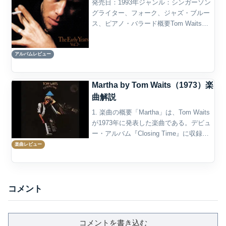
発売日：1993年ジャンル：シンガーソン
グライター、フォーク、ジャズ・ブルー
ス、ピアノ・バラード概要Tom Waitsの
『The Early Years, Vol. 2』は、1993年に
発表された初期デモ音源集である。収録
アルバムレビュー
されているのは、W...
Martha by Tom Waits（1973）楽
曲解説
1. 楽曲の概要「Martha」は、Tom Waits
が1973年に発表した楽曲である。デビュ
ー・アルバム『Closing Time』に収録さ
れ、アルバムでは6曲目に置かれている。
楽曲レビュー
作詞作曲はTom Waits、プロデュースと
アレンジはJer...
コメント
コメントを書き込む