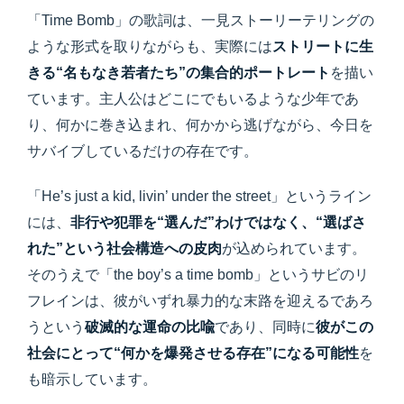
「Time Bomb」の歌詞は、一見ストーリーテリングの
ような形式を取りながらも、実際には
ストリートに生
きる“名もなき若者たち”の集合的ポートレート
を描い
ています。主人公はどこにでもいるような少年であ
り、何かに巻き込まれ、何かから逃げながら、今日を
サバイブしているだけの存在です。
「He’s just a kid, livin’ under the street」というライン
には、
非行や犯罪を“選んだ”わけではなく、“選ばさ
れた”という社会構造への皮肉
が込められています。
そのうえで「the boy’s a time bomb」というサビのリ
フレインは、彼がいずれ暴力的な末路を迎えるであろ
うという
破滅的な運命の比喩
であり、同時に
彼がこの
社会にとって“何かを爆発させる存在”になる可能性
を
も暗示しています。