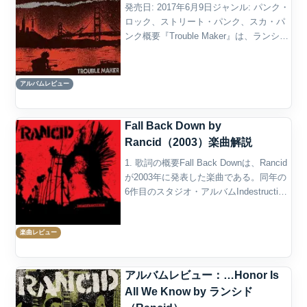
発売日: 2017年6月9日ジャンル: パンク・
ロック、ストリート・パンク、スカ・パ
ンク概要『Trouble Maker』は、ランシド
が2017年に発表した9作目のスタジオ・
アルバムであり、結成から四半世紀を経
た彼らがなおもストリートのリア...
アルバムレビュー
Fall Back Down by
Rancid（2003）楽曲解説
1. 歌詞の概要Fall Back Downは、Rancid
が2003年に発表した楽曲である。同年の
6作目のスタジオ・アルバムIndestructible
に収録され、2003年7月22日に同作から
のファースト・シングルとしてラジオに
楽曲レビュー
送られた...
アルバムレビュー：…Honor Is
All We Know by ランシド