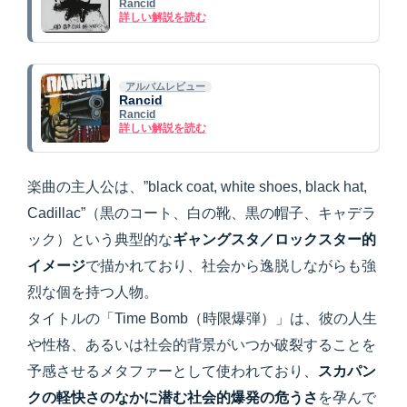
Rancid
詳しい解説を読む
アルバムレビュー
Rancid
Rancid
詳しい解説を読む
楽曲の主人公は、”black coat, white shoes, black hat,
Cadillac”（黒のコート、白の靴、黒の帽子、キャデラ
ック）という典型的な
ギャングスタ／ロックスター的
イメージ
で描かれており、社会から逸脱しながらも強
烈な個を持つ人物。
タイトルの「Time Bomb（時限爆弾）」は、彼の人生
や性格、あるいは社会的背景がいつか破裂することを
予感させるメタファーとして使われており、
スカパン
クの軽快さのなかに潜む社会的爆発の危うさ
を孕んで