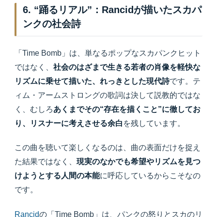
6. “踊るリアル”：Rancidが描いたスカパ
ンクの社会詩
「Time Bomb」は、単なるポップなスカパンクヒット
ではなく、
社会のはざまで生きる若者の肖像を軽快な
リズムに乗せて描いた、れっきとした現代詩
です。テ
ィム・アームストロングの歌詞は決して説教的ではな
く、むしろ
あくまでその“存在を描くこと”に徹してお
り、リスナーに考えさせる余白
を残しています。
この曲を聴いて楽しくなるのは、曲の表面だけを捉え
た結果ではなく、
現実のなかでも希望やリズムを見つ
けようとする人間の本能
に呼応しているからこそなの
です。
Rancid
の「Time Bomb」は、パンクの怒りとスカのリ