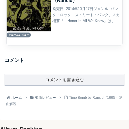
（Rancid）
発売日: 2014年10月27日ジャンル: パン
ク・ロック、ストリート・パンク、スカ
概要『…Honor Is All We Know』は、ラ
ンシドが2014年にリリースした通算8作
目のスタジオ・アルバムであり、デビュ
アルバムレビュー
ーから20年以上を経たバ...
コメント
コメントを書き込む
ホーム
楽曲レビュー
Time Bomb by Rancid（1995）楽
曲解説