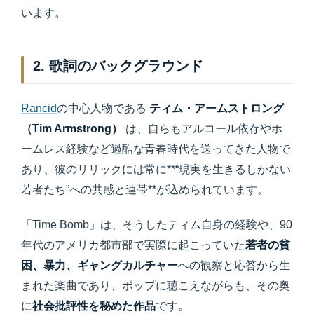
います。
2. 歌詞のバックグラウンド
Rancid
の中心人物である
ティム・アームストロング
（Tim Armstrong）
は、自らもアルコール依存やホ
ームレス経験など過酷な青春時代を送ってきた人物で
あり、彼のリリックには常に**“現実を生きるしかない
若者たち”への共感と連帯**が込められています。
「Time Bomb」は、そうしたティム自身の経験や、90
年代のアメリカ都市部で実際に起こっていた
若者の貧
困、暴力、ギャングカルチャー
への観察と応答から生
まれた楽曲であり、ポップに聴こえながらも、その奥
に
社会批評性を秘めた作品
です。