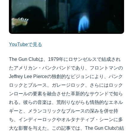
YouTubeで見る
The Gun Clubは、1979年にロサンゼルスで結成され
たアメリカン・パンクバンドであり、フロントマンの
Jeffrey Lee Pierceの独創的なビジョンにより、パンク
ロックとブルース、ガレージロック、さらにはロック
ンロールの要素を融合させた革新的なサウンドで知ら
れる。彼らの音楽は、荒削りながらも情熱的なエネル
ギーと、メランコリックなブルースの深みを併せ持
ち、インディーロックやオルタナティブ・シーンに多
大な影響を与えた。この記事では、The Gun Clubの結