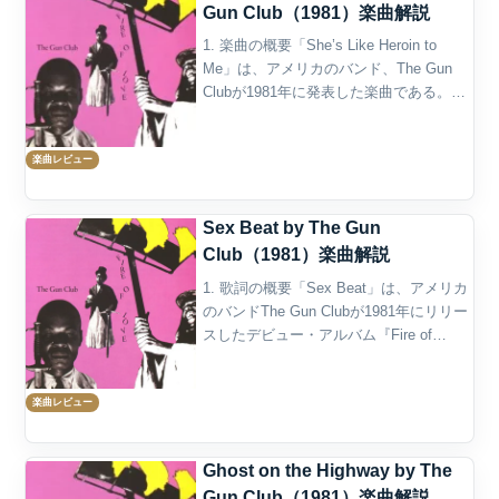
Gun Club（1981）楽曲解説
1. 楽曲の概要「She’s Like Heroin to
Me」は、アメリカのバンド、The Gun
Clubが1981年に発表した楽曲である。デ
ビュー・アルバム『Fire of Love』に収録
され、作詞・作曲はフロントマンの
楽曲レビュー
Jeffr...
Sex Beat by The Gun
Club（1981）楽曲解説
1. 歌詞の概要「Sex Beat」は、アメリカ
のバンドThe Gun Clubが1981年にリリー
スしたデビュー・アルバム『Fire of
Love』のオープニング・トラックであ
り、彼らの代名詞的楽曲として知られ
楽曲レビュー
る。タイトルが示す通り、こ...
Ghost on the Highway by The
Gun Club（1981）楽曲解説