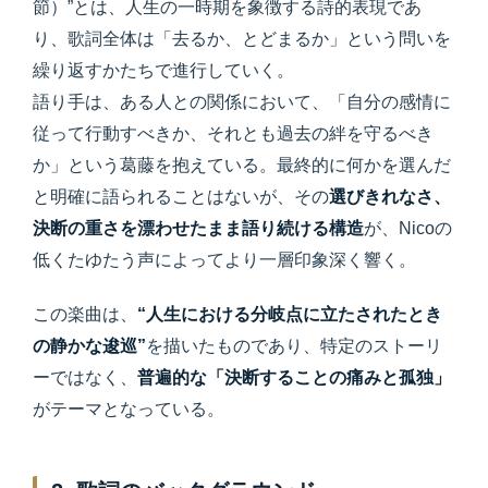
節）”とは、人生の一時期を象徴する詩的表現であ
り、歌詞全体は「去るか、とどまるか」という問いを
繰り返すかたちで進行していく。
語り手は、ある人との関係において、「自分の感情に
従って行動すべきか、それとも過去の絆を守るべき
か」という葛藤を抱えている。最終的に何かを選んだ
と明確に語られることはないが、その
選びきれなさ、
決断の重さを漂わせたまま語り続ける構造
が、Nicoの
低くたゆたう声によってより一層印象深く響く。
この楽曲は、
“人生における分岐点に立たされたとき
の静かな逡巡”
を描いたものであり、特定のストーリ
ーではなく、
普遍的な「決断することの痛みと孤独」
がテーマとなっている。