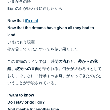
いまがその時
時計の針が終わりに達したから
Now that
it’s real
Now that the dreams have given all they had to
lend
いまはもう現実
夢が貸してくれたすべてを使い果たした
この冒頭のラインでは、
時間の流れと、夢からの覚
醒、現実への直面
が語られる。何かが終わろうとして
おり、今まさに「行動すべき時」がやってきたのだと
いうことが示唆されている。
I want to know
Do I stay or do I go?
And maybe try another time