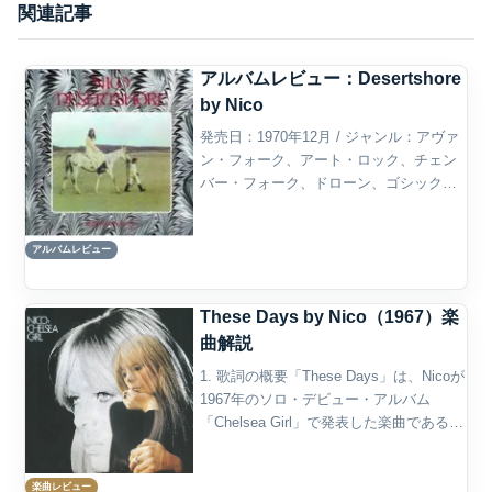
関連記事
アルバムレビュー：Desertshore
by Nico
発売日：1970年12月 / ジャンル：アヴァ
ン・フォーク、アート・ロック、チェン
バー・フォーク、ドローン、ゴシック・
フォーク概要Nicoの3作目
『Desertshore』は、ロックやフォークの
アルバムレビュー
一般的な文法から大きく離れ、声、ハー
モニウム、...
These Days by Nico（1967）楽
曲解説
1. 歌詞の概要「These Days」は、Nicoが
1967年のソロ・デビュー・アルバム
「Chelsea Girl」で発表した楽曲である。
作詞作曲はJackson Browne。Nicoのため
に書かれた曲というより、若きJackson
楽曲レビュー
B...