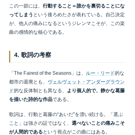
この一節には、
行動すること＝誰かを裏切ることにな
ってしまう
という後ろめたさが表れている。自己決定
が、他人の痛みになるというジレンマこそが、この楽
曲の感情的な核心である。
4. 歌詞の考察
「The Fairest of the Seasons」は、
ルー・リード
的な
都市の退廃とも、
ヴェルヴェット・アンダーグラウン
ド
的な反体制とも異なる、
より個人的で、静かな葛藤
を描いた詩的な作品
である。
歌詞は、行動と葛藤の“あいだ”を漂い続ける。「選ぶ
こと」は強さの証ではなく、
選べないことの痛みこそ
が人間的である
という視点がこの曲にはある。