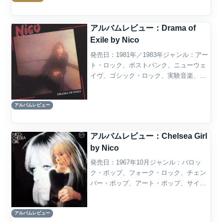
アルバムレビュー：Drama of
Exile by Nico
発売日：1981年／1983年ジャンル：アー
ト・ロック、ポストパンク、ニューウェ
イヴ、ゴシック・ロック、実験音楽、ダ
ークウェイヴ概要Drama of Exile は、ド
イツ出身のシンガー／モデル／女優であ
アルバムレビュー
るNicoが1980年代初頭に発表し...
アルバムレビュー：Chelsea Girl
by Nico
発売日：1967年10月ジャンル：バロッ
ク・ポップ、フォーク・ロック、チェン
バー・ポップ、アート・ポップ、サイケ
デリック・フォーク概要NicoのChelsea
Girlは、1967年に発表された彼女のソ
アルバムレビュー
ロ・デビュー・アルバムであり、The ...