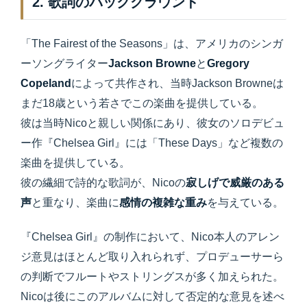
2. 歌詞のバックグラウンド
「The Fairest of the Seasons」は、アメリカのシンガ
ーソングライター
Jackson Browne
と
Gregory
Copeland
によって共作され、当時Jackson Browneは
まだ18歳という若さでこの楽曲を提供している。
彼は当時Nicoと親しい関係にあり、彼女のソロデビュ
ー作『Chelsea Girl』には「These Days」など複数の
楽曲を提供している。
彼の繊細で詩的な歌詞が、Nicoの
寂しげで威厳のある
声
と重なり、楽曲に
感情の複雑な重み
を与えている。
『Chelsea Girl』の制作において、Nico本人のアレン
ジ意見はほとんど取り入れられず、プロデューサーら
の判断でフルートやストリングスが多く加えられた。
Nicoは後にこのアルバムに対して否定的な意見を述べ