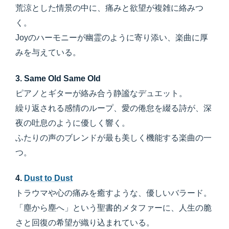
荒涼とした情景の中に、痛みと欲望が複雑に絡みつ
く。
Joyのハーモニーが幽霊のように寄り添い、楽曲に厚
みを与えている。
3. Same Old Same Old
ピアノとギターが絡み合う静謐なデュエット。
繰り返される感情のループ、愛の倦怠を綴る詩が、深
夜の吐息のように優しく響く。
ふたりの声のブレンドが最も美しく機能する楽曲の一
つ。
4.
Dust to Dust
トラウマや心の痛みを癒すような、優しいバラード。
「塵から塵へ」という聖書的メタファーに、人生の脆
さと回復の希望が織り込まれている。