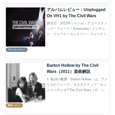
アルバムレビュー：Unplugged
On VH1 by The Civil Wars
発売日：2012年ジャンル：アコースティ
ック / フォーク / Americana / インディ
ー・フォーク / カントリー・フォーク /
ライヴ・セッション概要Unplugged On
VH1は、アメリカのフォーク・デュオ、
アルバムレビュー
The Civ...
Barton Hollow by The Civil
Wars（2011）楽曲解説
1. 歌詞の概要「Barton Hollow」は、アメ
リカのフォーク／オルタナティブ・カン
トリーデュオ**The Civil Wars（ザ・シヴ
ィル・ウォーズ）**が2011年にリリース
したデビューアルバム『Barton Hollow』
楽曲レビュー
のタ...