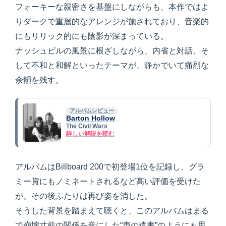
フォーキーな親密さを基盤にしながらも、本作ではよ
りダークで重層的なアレンジが施されており、音楽的
にもリリック的にも陰影が深まっている。
ナッシュビルの風景に根ざしながら、内省と対話、そ
して不和と和解といったテーマが、静かでいて痛烈な
余韻を残す。
アルバムレビュー
Barton Hollow
The Civil Wars
詳しい解説を読む
アルバムはBillboard 200で初登場1位を記録し、グラ
ミー賞にもノミネートされるなど高い評価を受けた
が、その後ふたりは再び姿を消した。
そうした背景を踏まえて聴くと、このアルバムはまる
で崩壊寸前の関係を音にした“声の遺書”のようにも思