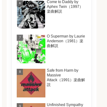
Come to Daddy by
Aphex Twin（1997）
楽曲解説
O Superman by Laurie
Anderson（1981）楽
曲解説
Safe from Harm by
Massive
Attack（1991）楽曲解
説
Unfinished Sympathy