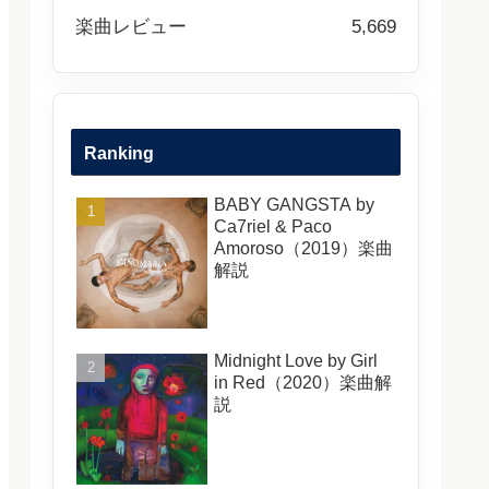
楽曲レビュー
5,669
Ranking
BABY GANGSTA by
Ca7riel & Paco
Amoroso（2019）楽曲
解説
Midnight Love by Girl
in Red（2020）楽曲解
説