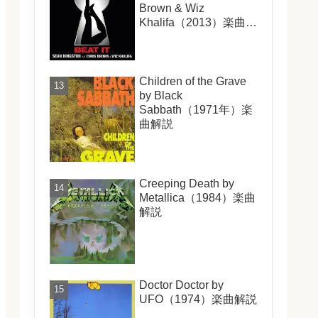
Brown & Wiz
Khalifa（2013）楽曲解
説
Children of the Grave
by Black
Sabbath（1971年）楽
曲解説
Creeping Death by
Metallica（1984）楽曲
解説
Doctor Doctor by
UFO（1974）楽曲解説