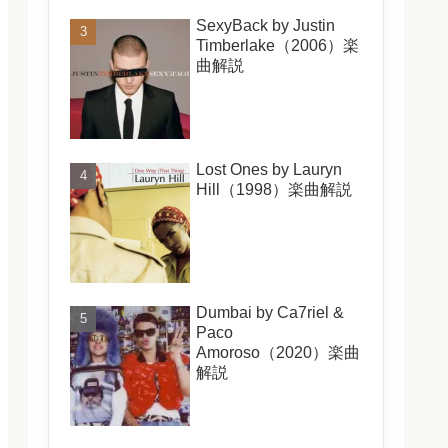
SexyBack by Justin
Timberlake（2006）楽
曲解説
Lost Ones by Lauryn
Hill（1998）楽曲解説
Dumbai by Ca7riel &
Paco
Amoroso（2020）楽曲
解説