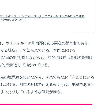
ル: アートポップ、インディーロック、エクスペリメンタルロック Bitte
sが世界的な評価を確立したア…
」とは、カリフォルニア州南部にある実在の都市名であり、
広がる場所として知られている。本作における
るその町の“日の出”を指しながらも、詩的には自己意識の夜明け
内的風景”として描かれている。
他者の境界線を失いながら、それでもなお「今ここにいる
探し続ける。都市の片隅で迎える夜明けは、平穏であると
始まったりしているような気配が漂う。