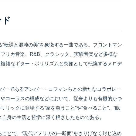
ンド
rca』における“転調と混沌の美”を象徴する一曲である。フロントマン
フリカ音楽、R&B、クラシック、実験音楽など多様な
も複雑なギター・ポリリズムと突如として転換するメロデ
の女性メンバーであるアンバー・コフマンらとの新たなコラボレー
いやコーラスの構成などにおいて、従来よりも有機的かつ
リックに登場する“家を買うこと”や“食べること”、“眠
ス自身の生活と哲学に深く根ざしたものである。
することで、“現代アメリカの一断面”をさりげなく封じ込め