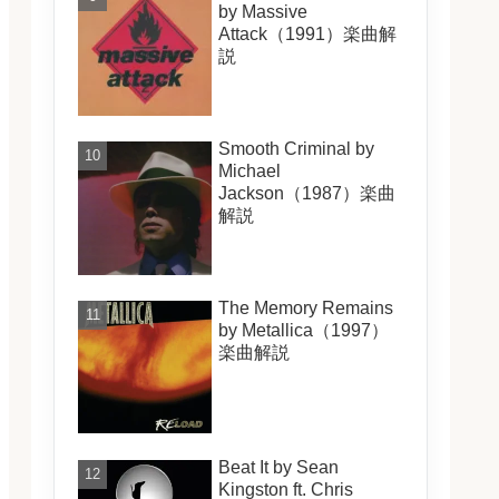
by Massive
Attack（1991）楽曲解
説
Smooth Criminal by
Michael
Jackson（1987）楽曲
解説
The Memory Remains
by Metallica（1997）
楽曲解説
Beat It by Sean
Kingston ft. Chris