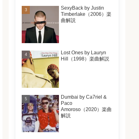
SexyBack by Justin
Timberlake（2006）楽
曲解説
Lost Ones by Lauryn
Hill（1998）楽曲解説
Dumbai by Ca7riel &
Paco
Amoroso（2020）楽曲
解説