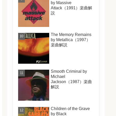
by Massive
Attack（1991）楽曲解
説
The Memory Remains
by Metallica（1997）
楽曲解説
Smooth Criminal by
Michael
Jackson（1987）楽曲
解説
Children of the Grave
by Black