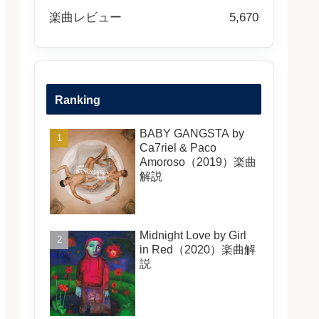
楽曲レビュー
5,670
Ranking
BABY GANGSTA by
Ca7riel & Paco
Amoroso（2019）楽曲
解説
Midnight Love by Girl
in Red（2020）楽曲解
説