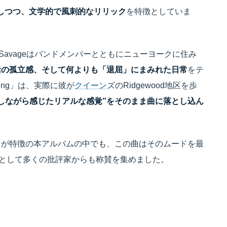
しつつ、文学的で風刺的なリリック
を特徴としていま
 Savageはバンドメンバーとともにニューヨークに住み
活の孤立感、そして何よりも「退屈」にまみれた日常
をテ
rving」は、実際に彼が
クイーン
ズのRidgewood地区を歩
歩しながら感じたリアルな感覚”をそのまま曲に落とし込ん
ドが特徴の本アルバムの中でも、この曲はそのムードを最
」として多くの批評家からも称賛を集めました。