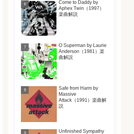
Come to Daddy by
Aphex Twin（1997）
楽曲解説
O Superman by Laurie
Anderson（1981）楽
曲解説
Safe from Harm by
Massive
Attack（1991）楽曲解
説
Unfinished Sympathy