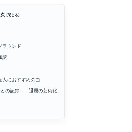
目次
クグラウンド
和訳
きな人におすすめの曲
い”ことの記録――退屈の芸術化