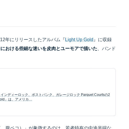
urtsが2012年にリリースしたアルバム『
Light Up Gold
』に収録
活における些細な迷いを皮肉とユーモアで描いた
、バンド
: インディーロック、ポストパンク、ガレージロック Parquet Courtsの2
Gold」は、アメリカ…
酔っぱらって、腹ペコ）」が象徴するのは、若者特有の中途半端な