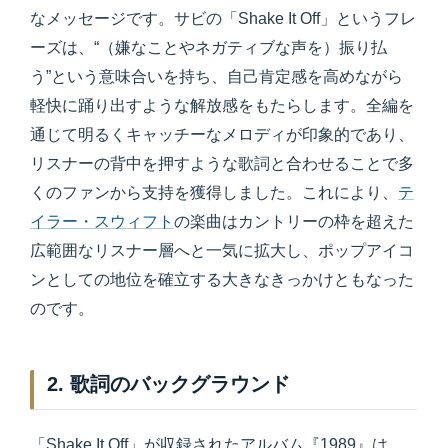
なメッセージです。サビの「Shake It Off」というフレ
ーズは、“（嫌なことやネガティブな声を）振り払
う”という意味合いを持ち、自己肯定感を高めながら
軽快に踊り出すような解放感をもたらします。全編を
通じて明るくキャッチーなメロディが印象的であり、
リスナーの背中を押すような歌詞と合わせることで多
くのファンから支持を獲得しました。これにより、
テ
イラー・スウィフト
の楽曲はカントリーの枠を超えた
広範囲なリスナー層へと一気に拡大し、ポップアイコ
ンとしての地位を確立する大きなきっかけともなった
のです。
2. 歌詞のバックグラウンド
「Shake It Off」が収録されたアルバム『1989』は、