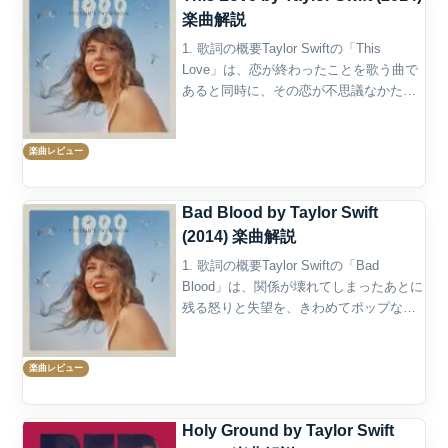
楽曲解説
1. 歌詞の概要Taylor Swiftの「This
Love」は、恋が終わったことを歌う曲で
あると同時に、その恋が不思議なかたち
で戻ってくることまで歌った曲でもあ
る。2014年10月27日発売の『1989』に収
楽曲レビュー
録されたこの楽曲は、Tayl...
Bad Blood by Taylor Swift
(2014) 楽曲解説
1. 歌詞の概要Taylor Swiftの「Bad
Blood」は、関係が壊れてしまったあとに
残る怒りと失望を、きわめてポップな形
で鳴らした曲である。2014年のアルバム
『1989』に収録され、2015年には
楽曲レビュー
Kendrick Lamarを迎...
Holy Ground by Taylor Swift