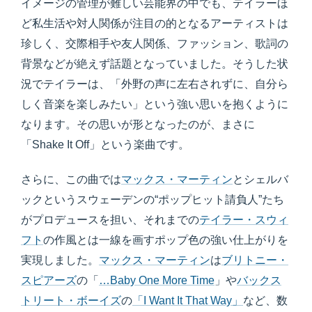
イメージの管理が難しい芸能界の中でも、テイラーほ
ど私生活や対人関係が注目の的となるアーティストは
珍しく、交際相手や友人関係、ファッション、歌詞の
背景などが絶えず話題となっていました。そうした状
況でテイラーは、「外野の声に左右されずに、自分ら
しく音楽を楽しみたい」という強い思いを抱くように
なります。その思いが形となったのが、まさに
「Shake It Off」という楽曲です。
さらに、この曲では
マックス・マーティン
とシェルバ
ックというスウェーデンの“ポップヒット請負人”たち
がプロデュースを担い、それまでの
テイラー・スウィ
フト
の作風とは一線を画すポップ色の強い仕上がりを
実現しました。
マックス・マーティン
は
ブリトニー・
スピアーズ
の「
…Baby One More Time
」や
バックス
トリート・ボーイズ
の
「I Want It That Way」
など、数