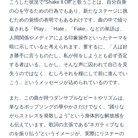
こうした状況で“Shake It Off”と歌うことは、自分自身
の心を守るための行為でもあり、新たなステージに挑
むための覚悟の表明でもあるわけです。曲の中で繰り
返される「Play」「Hate」「Fake」などの単語は、
人間関係やメディアによる印象操作といったテーマを
暗に示していると考えられます。要するに、「人は好
き勝手に言うものだし、私が何をしようとも必ず否定
する者はいる。しかし、そんな声に囚われて自己を見
失うのではなく、むしろそれを糧にして前に進んでい
こう」というメッセージが込められているのです。
また、この曲が持つダンサブルなビートやリズムは、
単なるポップソングの華やかさだけでなく、“踊りな
がらストレスを発散しよう”という身体的な解放感を
も伝えています。歌詞の主張である“ネガティブなも
のを振り払う”というイメージが、実際にリスナーの