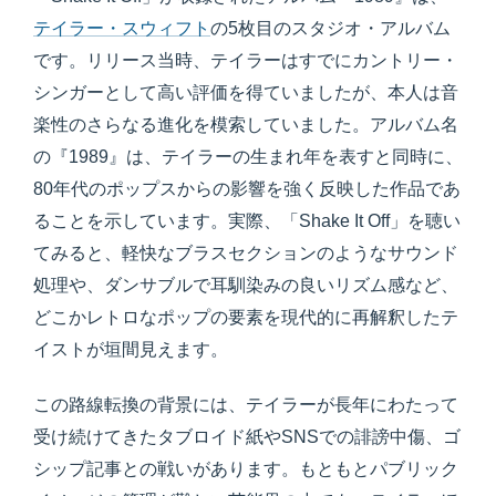
テイラー・スウィフト
の5枚目のスタジオ・アルバム
です。リリース当時、テイラーはすでにカントリー・
シンガーとして高い評価を得ていましたが、本人は音
楽性のさらなる進化を模索していました。アルバム名
の『1989』は、テイラーの生まれ年を表すと同時に、
80年代のポップスからの影響を強く反映した作品であ
ることを示しています。実際、「Shake It Off」を聴い
てみると、軽快なブラスセクションのようなサウンド
処理や、ダンサブルで耳馴染みの良いリズム感など、
どこかレトロなポップの要素を現代的に再解釈したテ
イストが垣間見えます。
この路線転換の背景には、テイラーが長年にわたって
受け続けてきたタブロイド紙やSNSでの誹謗中傷、ゴ
シップ記事との戦いがあります。もともとパブリック