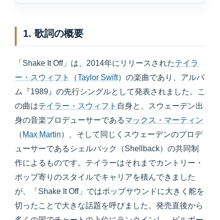
1. 歌詞の概要
「Shake It Off」は、2014年にリリースされた
テイラ
ー・スウィフト
（
Taylor Swift
）の楽曲であり、アルバ
ム『1989』の先行シングルとして発表されました。こ
の曲は
テイラー・スウィフト
自身と、スウェーデン出
身の音楽プロデューサーである
マックス・マーティン
（
Max Martin
）、そして同じくスウェーデンのプロデ
ューサーであるシェルバック（Shellback）の共同制
作によるものです。テイラーはそれまでカントリー・
ポップ寄りのスタイルでキャリアを積んできました
が、「Shake It Off」ではポップサウンドに大きく舵を
切ったことで大きな話題を呼びました。発売直後から
多くの国でチャートの上位にランクインし、ビルボー