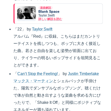
楽曲解説
Blank Space
Taylor Swift
詳しい解説を読む
「22」 by
Taylor Swift
アルバム『Red』に収録。こちらはまだカントリ
ーテイストを残しつつも、ポップに大きく接近し
た曲。若さと自由を楽しむ姿勢が前面に出てお
り、テイラーの明るいポップサイドを垣間見るこ
とができます。
「
Can’t Stop the Feeling!
」 by
Justin Timberlake
マックス・マーティン
とシェルバックが手掛け
た、陽気でダンサブルなポップソング。聴くだけ
で体が自然と動き出すような楽曲を求める方にぴ
ったりで、「Shake It Off」と同様にポジティブな
エネルギーが満ち溢れています。