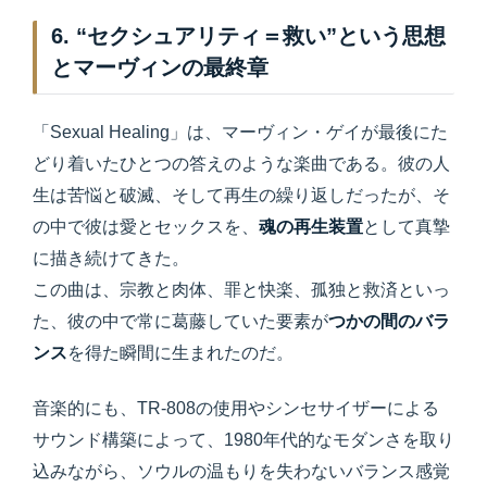
6. “セクシュアリティ＝救い”という思想
とマーヴィンの最終章
「Sexual Healing」は、マーヴィン・ゲイが最後にた
どり着いたひとつの答えのような楽曲である。彼の人
生は苦悩と破滅、そして再生の繰り返しだったが、そ
の中で彼は愛とセックスを、
魂の再生装置
として真摯
に描き続けてきた。
この曲は、宗教と肉体、罪と快楽、孤独と救済といっ
た、彼の中で常に葛藤していた要素が
つかの間のバラ
ンス
を得た瞬間に生まれたのだ。
音楽的にも、TR-808の使用やシンセサイザーによる
サウンド構築によって、1980年代的なモダンさを取り
込みながら、ソウルの温もりを失わないバランス感覚