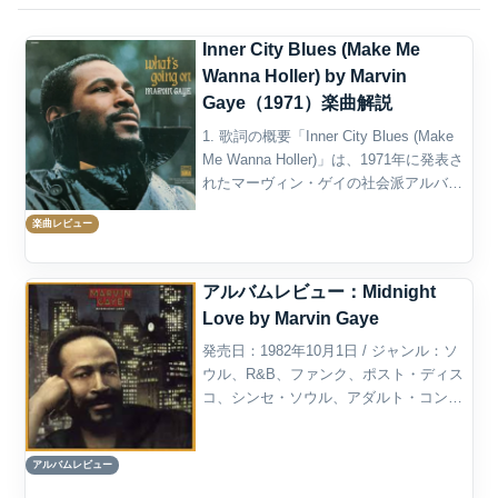
Inner City Blues (Make Me
Wanna Holler) by Marvin
Gaye（1971）楽曲解説
1. 歌詞の概要「Inner City Blues (Make
Me Wanna Holler)」は、1971年に発表さ
れたマーヴィン・ゲイの社会派アルバム
『What’s Going On』のラストを飾る楽曲
楽曲レビュー
であり、都市部に生きる黒人たちが...
アルバムレビュー：Midnight
Love by Marvin Gaye
発売日：1982年10月1日 / ジャンル：ソ
ウル、R&B、ファンク、ポスト・ディス
コ、シンセ・ソウル、アダルト・コンテ
ンポラリー概要Marvin Gayeの『Midnight
Love』は、彼のキャリア末期に発表され
アルバムレビュー
た重要作であり、197...