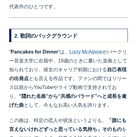
代表作のひとつです。
2. 歌詞のバックグラウンド
“
Pancakes for Dinner
“は、
Lizzy McAlpine
がバークリ
ー音楽大学に在籍中、19歳のときに書いた楽曲として
知られており、彼女のキャリア初期における
自己表現
の出発点
とも言える作品です。ファンの間ではリリー
ス以前からYouTubeやライブ動画で支持されてお
り、
“隠れた名曲”から“共感のバラード”へと成長を遂
げた曲
として、今もなお高い人気を誇ります。
この曲は、特定の恋人や状況というよりも、
「誰にも
言えないけれどずっと思っている気持ち」そのもの
を