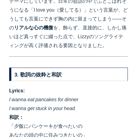
テーマにしています。日常の会話の中でふとこぼれそ
うになる「I love you（愛してる）」という言葉が、ど
うしても言葉にできず胸の内に留まってしまう——そ
の
リアルな心の機微
を、飾らず、直接的に、しかし痛
いほど真っすぐに綴った点で、Lizzyのソングライテ
ィングが高く評価される要因となりました。
3. 歌詞の抜粋と和訳
Lyrics:
I wanna eat pancakes for dinner
I wanna get stuck in your head
和訳：
「夕飯にパンケーキが食べたいの
あなたの頭の中に住みつきたいの」