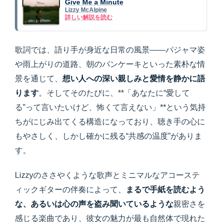
Give Me a Minute
Lizzy McAlpine
詳しい解説を読む
歌詞では、語り手が身近な日常の風景——パジャマ姿
や雨上がりの道路、朝のパンケーキといった素朴な情
景を通じて、
想い人への深い親しみと愛情を静かに語
ります
。そしてそのたびに、**「あなたに“愛して
る”って言いたいけど、怖くて言えない」**という気持
ちがにじみ出てくる構造になっており、聴き手の心に
もやさしく、しかし確かに残る“共感の温度”がありま
す。
Lizzyのささやくような歌声とミニマルなアコーステ
ィックギターの伴奏によって、
まるで手紙を読むよう
な、あるいは心の声を盗み聞いているような
親密さを
感じる楽曲であり、彼女の魅力が最も自然体で現れた