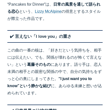
“Pancakes for Dinner”は、
日常の風景を通して語られ
る恋心
という、
Lizzy McAlpine
の得意とするスタイル
が際立った作品です。
✔️ 言えない「I love you」の重さ
この曲の一番の核は、「好きだという気持ちを、相手
には伝えたい。でも、関係が壊れるのが怖くて言えな
い」という
葛藤そのもの
にあります。語り手は、恋人
未満の相手との親密な関係の中で、自分の気持ちをず
っと心の奥にしまってきた。
“I just want you to
know”という静かな結び
に、あらゆる未練と想いが込
められています。