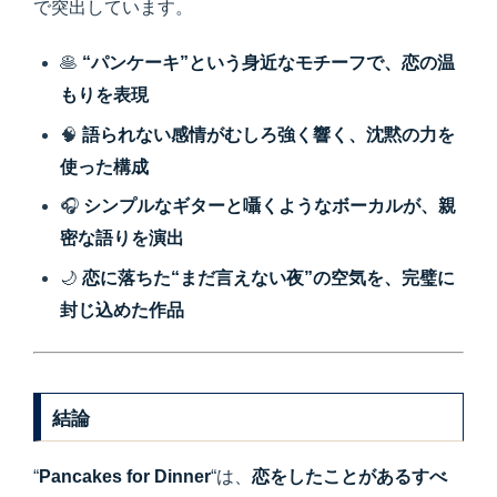
で突出しています。
🥞
“パンケーキ”という身近なモチーフで、恋の温
もりを表現
🧠
語られない感情がむしろ強く響く、沈黙の力を
使った構成
🎧
シンプルなギターと囁くようなボーカルが、親
密な語りを演出
🌙
恋に落ちた“まだ言えない夜”の空気を、完璧に
封じ込めた作品
結論
“
Pancakes for Dinner
“は、
恋をしたことがあるすべ