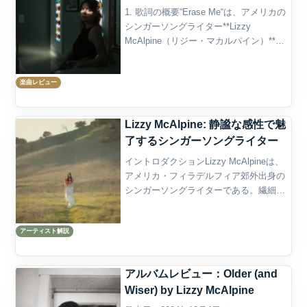
1. 歌詞の概要“Erase Me“は、アメリカの
シンガーソングライター**Lizzy
McAlpine（リジー・マカルパイン）**が
2021年に発表した楽曲で、翌年リリース
されたセカンドアルバム『five seconds
楽曲レビュー
flat』に収録...
Lizzy McAlpine: 静謐な感性で魅
了するシンガーソングライター
イントロダクションLizzy McAlpineは、
アメリカ・フィラデルフィア郊外出身の
シンガーソングライターである。繊細な
フォークポップ、内省的な歌詞、囁くよ
うでありながら芯のある歌声によって、
アーティスト解説
現代のインディ／シンガーソングライタ
ー・シーン...
アルバムレビュー：Older (and
Wiser) by Lizzy McAlpine