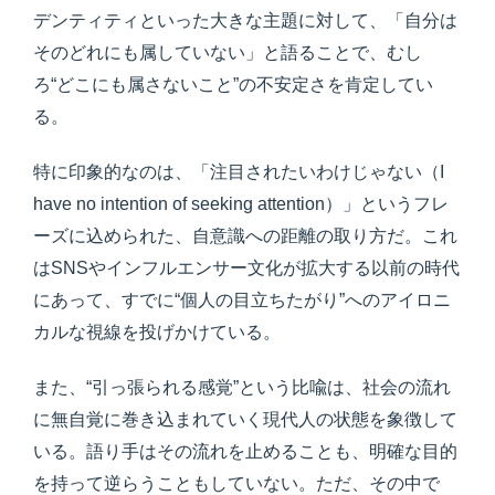
デンティティといった大きな主題に対して、「自分は
そのどれにも属していない」と語ることで、むし
ろ“どこにも属さないこと”の不安定さを肯定してい
る。
特に印象的なのは、「注目されたいわけじゃない（I
have no intention of seeking attention）」というフレ
ーズに込められた、自意識への距離の取り方だ。これ
はSNSやインフルエンサー文化が拡大する以前の時代
にあって、すでに“個人の目立ちたがり”へのアイロニ
カルな視線を投げかけている。
また、“引っ張られる感覚”という比喩は、社会の流れ
に無自覚に巻き込まれていく現代人の状態を象徴して
いる。語り手はその流れを止めることも、明確な目的
を持って逆らうこともしていない。ただ、その中で