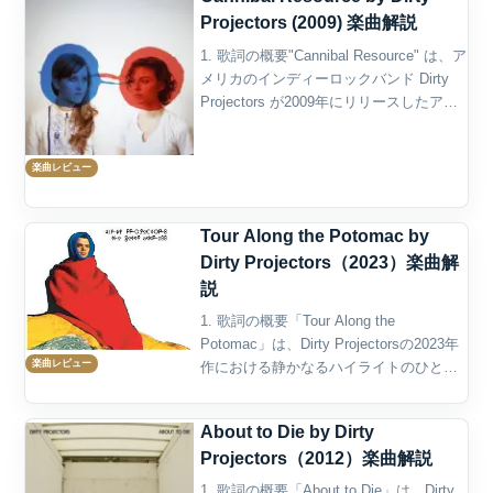
Projectors (2009) 楽曲解説
1. 歌詞の概要"Cannibal Resource" は、ア
メリカのインディーロックバンド Dirty
Projectors が2009年にリリースしたアル
バム Bitte Orca のオープニングトラック
であり、バンドの音楽的な進化を象...
楽曲レビュー
Tour Along the Potomac by
Dirty Projectors（2023）楽曲解
説
1. 歌詞の概要「Tour Along the
Potomac」は、Dirty Projectorsの2023年
楽曲レビュー
作における静かなるハイライトのひとつ
であり、ロマンティックで詩的、そして
どこかノスタルジックなムードに包まれ
About to Die by Dirty
た楽曲である。タイト...
Projectors（2012）楽曲解説
1. 歌詞の概要「About to Die」は、Dirty