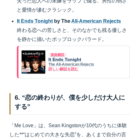
失った恋人への未練をラップで綴る、男性の弱さ
と愛情が滲むクラシック。
It Ends Tonight
by The
All-American Rejects
終わる恋への苦しさと、そのなかでも残る優しさ
を静かに描いたポップロックバラード。
楽曲解説
It Ends Tonight
The All-American Rejects
詳しい解説を読む
6. “恋の終わりが、僕を少しだけ大人に
する”
「Me Love」は、Sean Kingstonが10代のうちに体験
した**“はじめての大きな失恋”を、あくまで自分の言