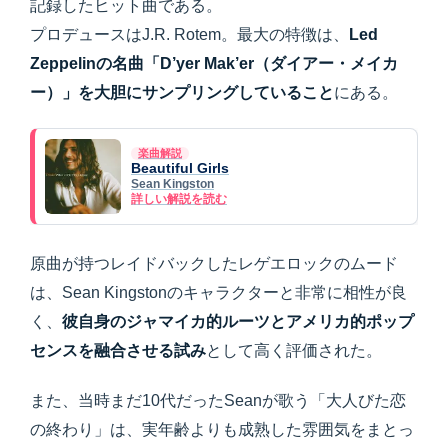
記録したヒット曲である。
プロデュースはJ.R. Rotem。最大の特徴は、
Led
Zeppelinの名曲「D’yer Mak’er（ダイアー・メイカ
ー）」を大胆にサンプリングしていること
にある。
楽曲解説
Beautiful Girls
Sean Kingston
詳しい解説を読む
原曲が持つレイドバックしたレゲエロックのムード
は、Sean Kingstonのキャラクターと非常に相性が良
く、
彼自身のジャマイカ的ルーツとアメリカ的ポップ
センスを融合させる試み
として高く評価された。
また、当時まだ10代だったSeanが歌う「大人びた恋
の終わり」は、実年齢よりも成熟した雰囲気をまとっ