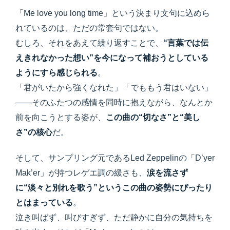
「Me love you long time」という決まり文句に込めら
れているのは、ただの常套句ではない。
むしろ、それをあえて繰り返すことで、
“言葉では伝
えきれなかった想い”を今になって補おうとしている
ようにすら感じられる
。
「君がいたから強くなれた」「でももう君はいない」
——そのふたつの感情を同時に抱えながら、なんとか
前を向こうとする姿が、
この曲の“切なさ”と“美し
さ”の核心
だ。
そして、サンプリング元であるLed Zeppelinの「D’yer
Mak’er」が持つレゲエ調の緩さも、
涙を流さず
に“淡々と別れを歌う”というこの曲の姿勢にぴったり
とはまっている
。
泣き叫ばず、叫びすぎず、ただ静かに自分の気持ちを