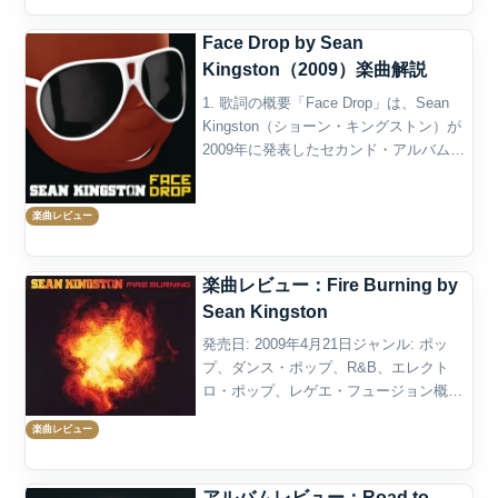
Face Drop by Sean
Kingston（2009）楽曲解説
1. 歌詞の概要「Face Drop」は、Sean
Kingston（ショーン・キングストン）が
2009年に発表したセカンド・アルバム
『Tomorrow』に収録された楽曲であり、
別れた恋人に対する「自分はもう前に進
楽曲レビュー
んでいる」というポジティブ...
楽曲レビュー：Fire Burning by
Sean Kingston
発売日: 2009年4月21日ジャンル: ポッ
プ、ダンス・ポップ、R&B、エレクト
ロ・ポップ、レゲエ・フュージョン概要
Fire Burningは、ショーン・キングストン
楽曲レビュー
が2009年に発表したシングルであり、デ
ビュー期のイメージを更新しながら...
アルバムレビュー：Road to