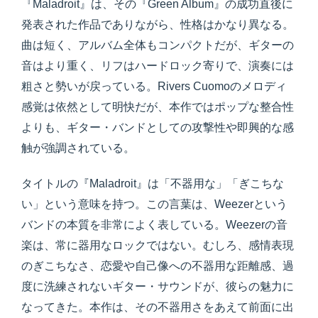
『Maladroit』は、その『Green Album』の成功直後に
発表された作品でありながら、性格はかなり異なる。
曲は短く、アルバム全体もコンパクトだが、ギターの
音はより重く、リフはハードロック寄りで、演奏には
粗さと勢いが戻っている。Rivers Cuomoのメロディ
感覚は依然として明快だが、本作ではポップな整合性
よりも、ギター・バンドとしての攻撃性や即興的な感
触が強調されている。
タイトルの『Maladroit』は「不器用な」「ぎこちな
い」という意味を持つ。この言葉は、Weezerという
バンドの本質を非常によく表している。Weezerの音
楽は、常に器用なロックではない。むしろ、感情表現
のぎこちなさ、恋愛や自己像への不器用な距離感、過
度に洗練されないギター・サウンドが、彼らの魅力に
なってきた。本作は、その不器用さをあえて前面に出