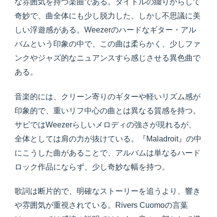
な雰囲気を持つ楽曲である。タイトルの綴りからして
奇妙で、曲全体にも少し脱力した、しかし不思議に美
しい浮遊感がある。Weezerのハードなギター・アル
バムという印象の中で、この曲は柔らかく、少しファ
ンクやジャズ的なニュアンスすら感じさせる異色曲で
ある。
音楽的には、クリーン寄りのギターや軽いリズム感が
印象的で、重いリフ中心の曲とは異なる質感を持つ。
サビではWeezerらしいメロディの強さが現れるが、
全体としては肩の力が抜けている。『Maladroit』の中
にこうした曲があることで、アルバムは単なるハード
ロック作品にならず、少し奇妙な幅を持つ。
歌詞は断片的で、明確なストーリーを追うより、響き
や雰囲気が重視されている。Rivers Cuomoの言葉