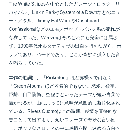
The White Stripesを中心としたガレージ・ロック・リ
バイバル、Linkin ParkやSystem of a Downなどのニュ
ー・メタル、Jimmy Eat WorldやDashboard
Confessionalなどのエモ／ポップ・パンク系の流れが
存在していた。Weezerはそのどれにも完全には属さ
ず、1990年代オルタナティヴの出自を持ちながら、ポ
ップであり、ハードであり、どこか奇妙に孤立した音
を鳴らしていた。
本作の歌詞は、『Pinkerton』ほど赤裸々ではなく、
『Green Album』ほど匿名的でもない。恋愛、欲望、
距離、自己防衛、空虚さといったテーマが短い言葉で
描かれるが、曲によっては意味が意図的に断片化され
ている。Rivers Cuomoはこの時期、感情を直接的な
告白として出すより、短いフレーズや奇妙な言い回
し、ポップなメロディの中に感情を閉じ込める方向へ