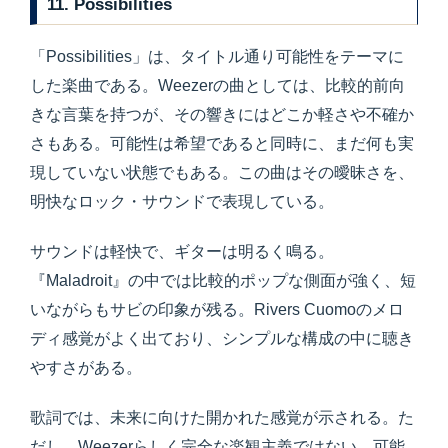
11. Possibilities
「Possibilities」は、タイトル通り可能性をテーマに
した楽曲である。Weezerの曲としては、比較的前向
きな言葉を持つが、その響きにはどこか軽さや不確か
さもある。可能性は希望であると同時に、まだ何も実
現していない状態でもある。この曲はその曖昧さを、
明快なロック・サウンドで表現している。
サウンドは軽快で、ギターは明るく鳴る。
『Maladroit』の中では比較的ポップな側面が強く、短
いながらもサビの印象が残る。Rivers Cuomoのメロ
ディ感覚がよく出ており、シンプルな構成の中に聴き
やすさがある。
歌詞では、未来に向けた開かれた感覚が示される。た
だし、Weezerらしく完全な楽観主義ではない。可能