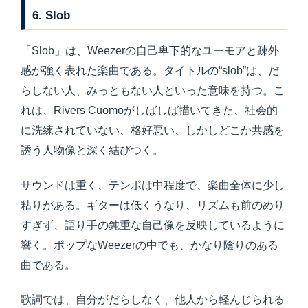
6. Slob
「Slob」は、Weezerの自己卑下的なユーモアと疎外
感が強く表れた楽曲である。タイトルの“slob”は、だ
らしない人、みっともない人といった意味を持つ。こ
れは、Rivers Cuomoがしばしば描いてきた、社会的
に洗練されていない、格好悪い、しかしどこか共感を
誘う人物像と深く結びつく。
サウンドは重く、テンポは中程度で、楽曲全体に少し
粘りがある。ギターは低くうなり、リズムも前のめり
すぎず、語り手の鈍重な自己像を反映しているように
響く。ポップなWeezerの中でも、かなり陰りのある
曲である。
歌詞では、自分がだらしなく、他人から軽んじられる