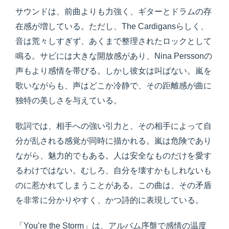
サウンドは、前曲よりも力強く、ギターとドラムの存
在感が増している。ただし、The Cardigansらしく、
音は荒々しすぎず、あくまで整理されたロックとして
鳴る。サビには大きな開放感があり、Nina Perssonの
声もより感情を帯びる。しかし彼女は叫ばない。嵐を
歌いながらも、声はどこか冷静で、その距離感が曲に
独特の美しさを与えている。
歌詞では、相手への強い引力と、その相手によって自
分が乱される感覚が同時に描かれる。嵐は危険であり
ながら、魅力的でもある。人は安全なものだけを愛す
るわけではない。むしろ、自分を壊すかもしれないも
のに惹かれてしまうことがある。この曲は、その矛盾
を非常に分かりやすく、かつ詩的に表現している。
「You’re the Storm」は、アルバム序盤で感情の温度