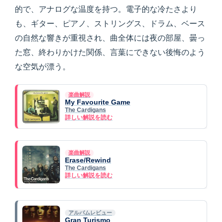
的で、アナログな温度を持つ。電子的な冷たさより
も、ギター、ピアノ、ストリングス、ドラム、ベース
の自然な響きが重視され、曲全体には夜の部屋、曇っ
た窓、終わりかけた関係、言葉にできない後悔のよう
な空気が漂う。
楽曲解説
My Favourite Game
The Cardigans
詳しい解説を読む
楽曲解説
Erase/Rewind
The Cardigans
詳しい解説を読む
アルバムレビュー
Gran Turismo