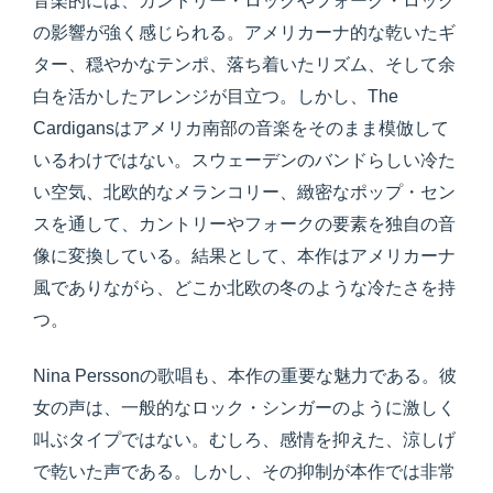
音楽的には、カントリー・ロックやフォーク・ロック
の影響が強く感じられる。アメリカーナ的な乾いたギ
ター、穏やかなテンポ、落ち着いたリズム、そして余
白を活かしたアレンジが目立つ。しかし、The
Cardigansはアメリカ南部の音楽をそのまま模倣して
いるわけではない。スウェーデンのバンドらしい冷た
い空気、北欧的なメランコリー、緻密なポップ・セン
スを通して、カントリーやフォークの要素を独自の音
像に変換している。結果として、本作はアメリカーナ
風でありながら、どこか北欧の冬のような冷たさを持
つ。
Nina Perssonの歌唱も、本作の重要な魅力である。彼
女の声は、一般的なロック・シンガーのように激しく
叫ぶタイプではない。むしろ、感情を抑えた、涼しげ
で乾いた声である。しかし、その抑制が本作では非常