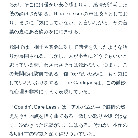
るが、そこには暖かい安心感よりも、感情が消耗した
後の静けさがある。Nina Perssonの声は淡々としてお
り、まさに「気にしていない」と言いながら、その言
葉の裏にある痛みをにじませる。
歌詞では、相手や関係に対して感情を失ったような語
りが展開される。しかし、人が本当にどうでもいいと
思っている時、わざわざそうは歌わない。つまり、こ
の無関心は防御である。傷つかないために、もう気に
していないふりをする。The Cardigansは、この微妙
な心理を非常にうまく表現している。
「Couldn’t Care Less」は、アルバムの中で感情の燃
え尽きた地点を描く曲である。激しい怒りや涙ではな
く、冷めきった沈黙がここにはある。それが、本作の
夜明け前の空気と深く結びついている。