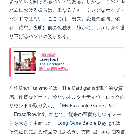
よって広く知られるバンドである。しかし、このアル
バムにおける彼らは、単なるチャーミングなポップ・
バンドではない。ここには、喪失、恋愛の崩壊、依
存、倦怠、夜明け前の孤独を、静かに、しかし深く掘
り下げるバンドの姿がある。
楽曲解説
Lovefool
The Cardigans
詳しい解説を読む
前作Gran Turismoでは、The Cardigansは電子的な質
感、硬質なビート、冷たいオルタナティヴ・ロックの
サウンドを取り入れ、「My Favourite Game」や
「Erase/Rewind」などで、従来の可愛らしいイメー
ジを大きく更新した。
Long Gone
Before Daylightは、
その延長にある作品ではあるが、方向性はさらに内省