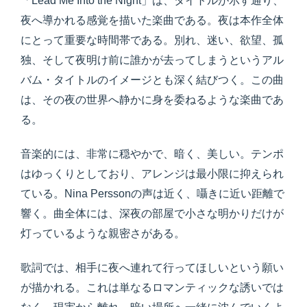
「Lead Me Into the Night」は、タイトルが示す通り、
夜へ導かれる感覚を描いた楽曲である。夜は本作全体
にとって重要な時間帯である。別れ、迷い、欲望、孤
独、そして夜明け前に誰かが去ってしまうというアル
バム・タイトルのイメージとも深く結びつく。この曲
は、その夜の世界へ静かに身を委ねるような楽曲であ
る。
音楽的には、非常に穏やかで、暗く、美しい。テンポ
はゆっくりとしており、アレンジは最小限に抑えられ
ている。Nina Perssonの声は近く、囁きに近い距離で
響く。曲全体には、深夜の部屋で小さな明かりだけが
灯っているような親密さがある。
歌詞では、相手に夜へ連れて行ってほしいという願い
が描かれる。これは単なるロマンティックな誘いでは