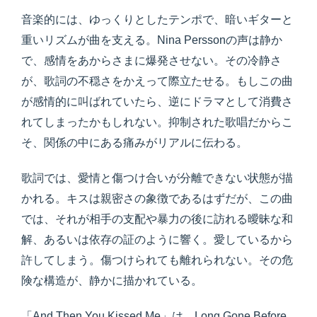
音楽的には、ゆっくりとしたテンポで、暗いギターと
重いリズムが曲を支える。Nina Perssonの声は静か
で、感情をあからさまに爆発させない。その冷静さ
が、歌詞の不穏さをかえって際立たせる。もしこの曲
が感情的に叫ばれていたら、逆にドラマとして消費さ
れてしまったかもしれない。抑制された歌唱だからこ
そ、関係の中にある痛みがリアルに伝わる。
歌詞では、愛情と傷つけ合いが分離できない状態が描
かれる。キスは親密さの象徴であるはずだが、この曲
では、それが相手の支配や暴力の後に訪れる曖昧な和
解、あるいは依存の証のように響く。愛しているから
許してしまう。傷つけられても離れられない。その危
険な構造が、静かに描かれている。
「And Then You Kissed Me」は、Long Gone Before