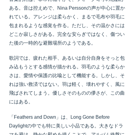
ある。音は控えめで、Nina Perssonの声が中心に置か
れている。アレンジは柔らかく、まるで毛布や羽毛に
包まれるような感覚を作る。ただし、その温かさには
どこか寂しさがある。完全な安らぎではなく、傷つい
た後の一時的な避難場所のようである。
歌詞では、疲れた相手、あるいは自分自身をそっと包
み込もうとする感情が描かれる。羽毛のような柔らか
さは、愛情や保護の比喩として機能する。しかし、そ
れは強い救済ではない。羽は軽く、壊れやすく、風に
飛ばされてしまう。優しさそのものの儚さが、この曲
にはある。
「Feathers and Down」は、Long Gone Before
Daylightの中でも特に美しい小品である。大きなドラ
マを避け、静かな慰めを描くことで、アルバム終盤に