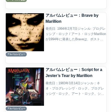
ンクやニューウェイヴ以降の音楽シー
ン...
アルバムレビュー：Brave by
Marillion
発売日: 1994年2月7日ジャンル: プログレ
ッシブ・ロック / アート・ロックMarillion
が1994年に発表したBraveは、ポスト
Fish時代の傑作であり、壮大で感情的な
コンセプトアルバムだ。リードシンガー
アルバムレビュー
がSteve Hoga...
アルバムレビュー：Script for a
Jester’s Tear by Marillion
発売日：1983年3月14日ジャンル：ネ
オ・プログレッシヴ・ロック、プログレ
ッシヴ・ロック、アート・ロック、シン
フォニック・ロック概要MarillionのScript
for a Jester’s Tearは、1983年に発表され
アルバムレビュー
たデビュー...