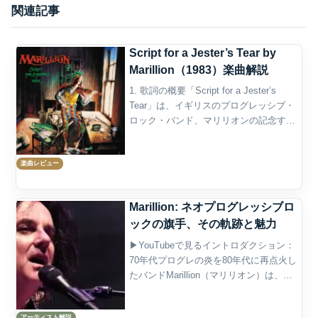
関連記事
Script for a Jester’s Tear by
Marillion（1983）楽曲解説
1. 歌詞の概要「Script for a Jester’s
Tear」は、イギリスのプログレッシブ・
ロック・バンド、マリリオンの記念すべ
きデビュー・アルバム『Script for a
Jester’s Tear』のオープニングを飾る楽
楽曲レビュー
曲で...
Marillion: ネオプログレッシブロ
ックの旗手、その軌跡と魅力
▶YouTubeで見るイントロダクション：
70年代プログレの炎を80年代に再点火し
たバンドMarillion（マリリオン）は、イ
ギリスのネオプログレッシブロックを代
表するバンドである。1980年代初頭、パ
アーティスト解説