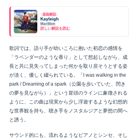
楽曲解説
Kayleigh
Marillion
詳しい解説を読む
歌詞では、語り手が幼いころに抱いた初恋の感情を
「ラベンダーのような香り」として想起しながら、成
長と共に見失ってしまった何かを取り戻そうとする姿
が淡く、優しく綴られている。「I was walking in the
park / Dreaming of a spark（公園を歩いていた、閃き
の夢を見ながら）」という冒頭のラインに象徴される
ように、この曲は現実から少し浮遊するような幻想的
な世界観を持ち、聴き手をノスタルジアと夢想の間へ
と誘う。
サウンド的にも、流れるようなピアノとシンセ、そし