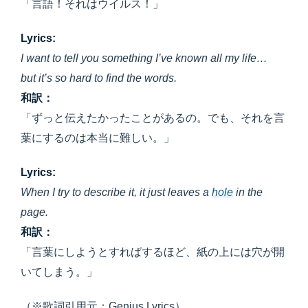
「言語！それはウイルス！」
Lyrics:
I want to tell you something I’ve known all my life…
but it’s so hard to find the words.
和訳：
「ずっと伝えたかったことがあるの。でも、それを言
葉にするのは本当に難しい。」
Lyrics:
When I try to describe it, it just leaves a
hole
in the
page.
和訳：
「言葉にしようとすればするほど、紙の上には穴が開
いてしまう。」
（※歌詞引用元：Genius Lyrics）