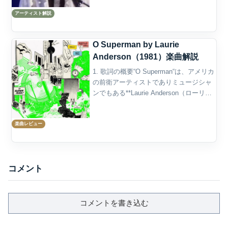
家、ヴァイオリニスト、パフォーマン
アーティスト解説
ス・アーティスト、映画作家、詩人であ
る。彼女の表現は...
O Superman by Laurie
Anderson（1981）楽曲解説
1. 歌詞の概要“O Superman“は、アメリカ
の前衛アーティストでありミュージシャ
ンでもある**Laurie Anderson（ローリ
ー・アンダーソン）**によって1981年に
リリースされた、極めて異色かつ革新的
楽曲レビュー
な楽曲です。この曲は、...
コメント
コメントを書き込む