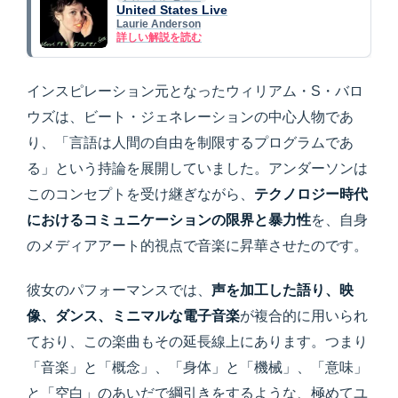
United States Live
Laurie Anderson
詳しい解説を読む
インスピレーション元となったウィリアム・S・バロ
ウズは、ビート・ジェネレーションの中心人物であ
り、「言語は人間の自由を制限するプログラムであ
る」という持論を展開していました。アンダーソンは
このコンセプトを受け継ぎながら、
テクノロジー時代
におけるコミュニケーションの限界と暴力性
を、自身
のメディアアート的視点で音楽に昇華させたのです。
彼女のパフォーマンスでは、
声を加工した語り、映
像、ダンス、ミニマルな電子音楽
が複合的に用いられ
ており、この楽曲もその延長線上にあります。つまり
「音楽」と「概念」、「身体」と「機械」、「意味」
と「空白」のあいだで綱引きをするような、極めてユ