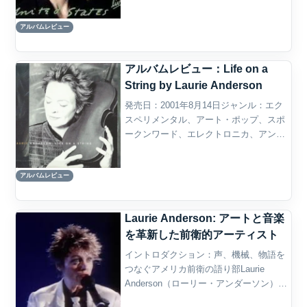
ー・ウェイヴ概要Laurie Andersonの
アルバムレビュー
『United States Live』は、1...
アルバムレビュー：Life on a
String by Laurie Anderson
発売日：2001年8月14日ジャンル：エク
スペリメンタル、アート・ポップ、スポ
ークンワード、エレクトロニカ、アンビ
エント概要『Life on a String』は、ロー
リー・アンダーソンが2001年に発表した
アルバムレビュー
スタジオ・アルバムであり、199...
Laurie Anderson: アートと音楽
を革新した前衛的アーティスト
イントロダクション：声、機械、物語を
つなぐアメリカ前衛の語り部Laurie
Anderson（ローリー・アンダーソン）
は、アメリカの前衛アーティスト、作曲