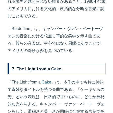
れる境界と越えられない境界があること。1980年代末
のアメリカにおける文化的・政治的な分断を背景に読
むこともできる。
「Borderline」は、キャンパー・ヴァン・ベートーヴ
ェンの音楽における根無し草的な美学を示す曲であ
る。彼らの音楽は、中心ではなく周縁に立つことで、
アメリカの奇妙な姿を見つめている。
7. The Light from a Cake
「The Light from a
Cake
」は、本作の中でも特に詩的
で奇妙なタイトルを持つ楽曲である。「ケーキからの
光」という表現は、日常的で甘いものに、どこか神秘
的な光を与える。キャンパー・ヴァン・ベートーヴェ
ンらしく、滑稽さと美しさが同時に存在する言葉であ