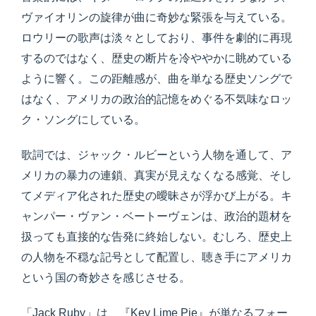
ヴァイオリンの旋律が曲に奇妙な緊張を与えている。
ロウリーの歌声は淡々としており、事件を劇的に再現
するのではなく、歴史の断片を冷ややかに眺めている
ように響く。この距離感が、曲を単なる歴史ソングで
はなく、アメリカの政治的記憶をめぐる不気味なロッ
ク・ソングにしている。
歌詞では、ジャック・ルビーという人物を通して、ア
メリカの暴力の連鎖、真実が見えなくなる感覚、そし
てメディア化された歴史の曖昧さが浮かび上がる。キ
ャンパー・ヴァン・ベートーヴェンは、政治的題材を
扱っても直接的な告発に終始しない。むしろ、歴史上
の人物を不穏な記号として配置し、聴き手にアメリカ
という国の奇妙さを感じさせる。
「Jack Ruby」は、『Key Lime Pie』が単なるフォー