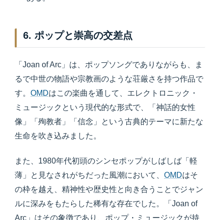
6. ポップと崇高の交差点
「Joan of Arc」は、ポップソングでありながらも、ま
るで中世の物語や宗教画のような荘厳さを持つ作品で
す。
OMD
はこの楽曲を通して、エレクトロニック・
ミュージックという現代的な形式で、「神話的女性
像」「殉教者」「信念」という古典的テーマに新たな
生命を吹き込みました。
また、1980年代初頭のシンセポップがしばしば「軽
薄」と見なされがちだった風潮において、
OMD
はそ
の枠を越え、精神性や歴史性と向き合うことでジャン
ルに深みをもたらした稀有な存在でした。「Joan of
Arc」はその象徴であり、ポップ・ミュージックが持