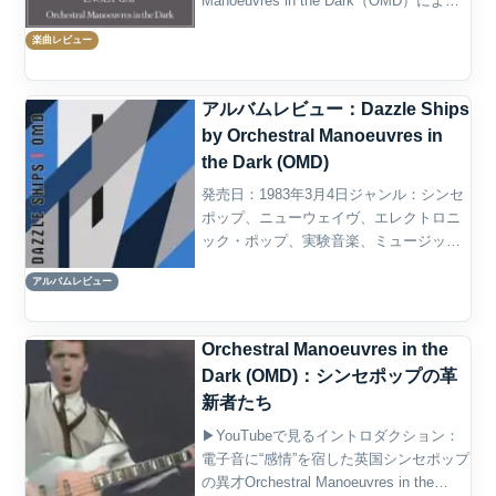
Manoeuvres in the Dark（OMD）による
エレクトロポップの代表作であり、イギ
楽曲レビュー
リスのニュー・ウェイヴ・ムーブメント
の中でも特に影響力...
アルバムレビュー：Dazzle Ships
by Orchestral Manoeuvres in
the Dark (OMD)
発売日：1983年3月4日ジャンル：シンセ
ポップ、ニューウェイヴ、エレクトロニ
ック・ポップ、実験音楽、ミュージッ
ク・コンクレート、アヴァン・ポップ概
アルバムレビュー
要Orchestral Manoeuvres in the Dark、通
称OMDの4作目とな...
Orchestral Manoeuvres in the
Dark (OMD)：シンセポップの革
新者たち
▶YouTubeで見るイントロダクション：
電子音に“感情”を宿した英国シンセポップ
の異才Orchestral Manoeuvres in the