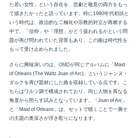
た若い女性」という存在を、悲劇と敬意の両方をもっ
て描きたかったと語っています。特に1980年代初頭と
いう時代は、政治的な二極化や宗教的対立が再燃する
中で、「信仰」や「理想」がどう扱われるかという問
題が再び問われていた背景もあり、この曲は時代性を
もって受け止められました。
さらに興味深いのは、
OMD
が同じアルバムに「Maid
of Orleans (The Waltz Joan of Arc)」というジャンヌ・
ダルクを再び題材にした曲を収録している点です。こ
ちらはワルツ調で構成されており、同じ人物を異なる
角度から照らす試みとなっています。「Joan of Arc」
と「Maid of Orleans」は、セットで聴くことで一層そ
の主題の奥深さが浮き彫りになります。