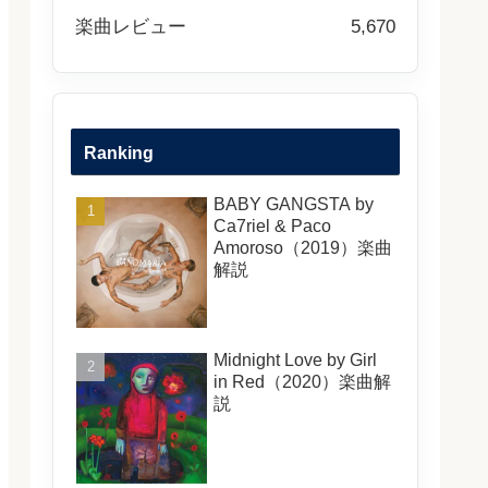
楽曲レビュー
5,670
Ranking
BABY GANGSTA by
Ca7riel & Paco
Amoroso（2019）楽曲
解説
Midnight Love by Girl
in Red（2020）楽曲解
説