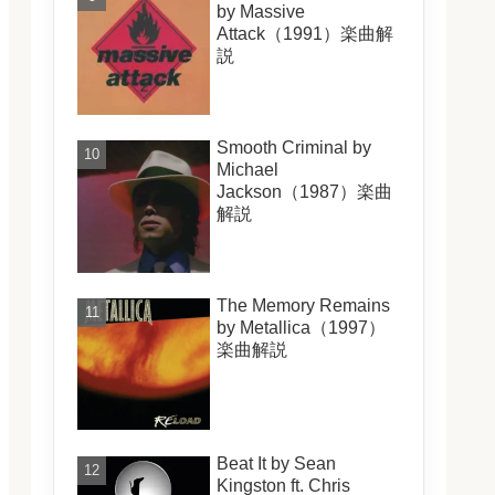
by Massive
Attack（1991）楽曲解
説
Smooth Criminal by
Michael
Jackson（1987）楽曲
解説
The Memory Remains
by Metallica（1997）
楽曲解説
Beat It by Sean
Kingston ft. Chris