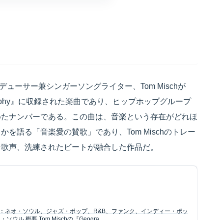
のプロデューサー兼シンガーソングライター、Tom Mischが
raphy』に収録された楽曲であり、ヒップホップグループ
を集めたナンバーである。この曲は、音楽という存在がどれほ
を語る「音楽愛の賛歌」であり、Tom Mischのトレー
な歌声、洗練されたビートが融合した作品だ。
ンル：ネオ・ソウル、ジャズ・ポップ、R&B、ファンク、インディー・ポッ
ル 概要 Tom Mischの『Geogra…