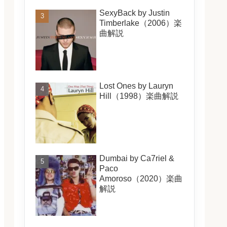
SexyBack by Justin
Timberlake（2006）楽
曲解説
Lost Ones by Lauryn
Hill（1998）楽曲解説
Dumbai by Ca7riel &
Paco
Amoroso（2020）楽曲
解説