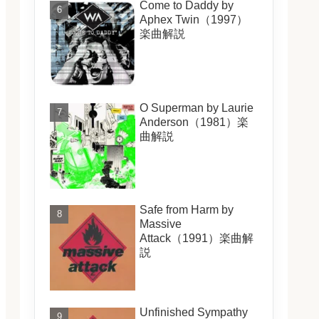
Come to Daddy by
Aphex Twin（1997）
楽曲解説
O Superman by Laurie
Anderson（1981）楽
曲解説
Safe from Harm by
Massive
Attack（1991）楽曲解
説
Unfinished Sympathy