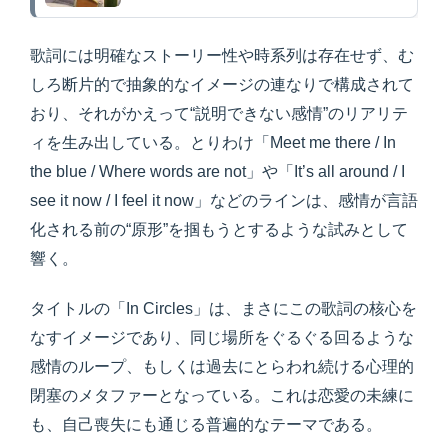
歌詞には明確なストーリー性や時系列は存在せず、む
しろ断片的で抽象的なイメージの連なりで構成されて
おり、それがかえって“説明できない感情”のリアリテ
ィを生み出している。とりわけ「Meet me there / In
the blue / Where words are not」や「It’s all around / I
see it now / I feel it now」などのラインは、感情が言語
化される前の“原形”を掴もうとするような試みとして
響く。
タイトルの「In Circles」は、まさにこの歌詞の核心を
なすイメージであり、同じ場所をぐるぐる回るような
感情のループ、もしくは過去にとらわれ続ける心理的
閉塞のメタファーとなっている。これは恋愛の未練に
も、自己喪失にも通じる普遍的なテーマである。