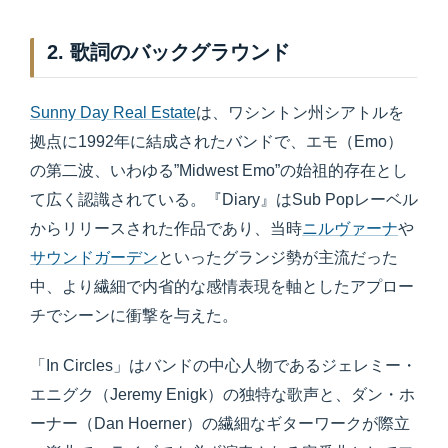
2. 歌詞のバックグラウンド
Sunny Day Real Estate
は、ワシントン州シアトルを
拠点に1992年に結成されたバンドで、エモ（Emo）
の第二波、いわゆる”Midwest Emo”の始祖的存在とし
て広く認識されている。『Diary』はSub Popレーベル
からリリースされた作品であり、当時
ニルヴァーナ
や
サウンドガーデン
といったグランジ勢が主流だった
中、より繊細で内省的な感情表現を軸としたアプロー
チでシーンに衝撃を与えた。
「In Circles」はバンドの中心人物であるジェレミー・
エニグク（Jeremy Enigk）の独特な歌声と、ダン・ホ
ーナー（Dan Hoerner）の繊細なギターワークが際立