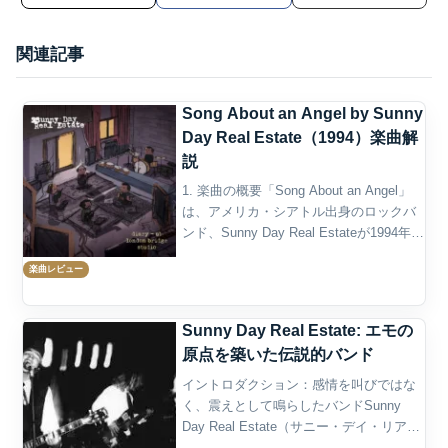
関連記事
Song About an Angel by Sunny
Day Real Estate（1994）楽曲解
説
1. 楽曲の概要「Song About an Angel」
は、アメリカ・シアトル出身のロックバ
ンド、Sunny Day Real Estateが1994年に
発表した楽曲である。デビューアルバム
楽曲レビュー
『Diary』の3曲目に収録され、6分を超え
る演...
Sunny Day Real Estate: エモの
原点を築いた伝説的バンド
イントロダクション：感情を叫びではな
く、震えとして鳴らしたバンドSunny
Day Real Estate（サニー・デイ・リア
ル・エステイト）は、1990年代のアメリ