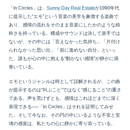
「In Circles」は、
Sunny Day Real Estate
が1990年代
に提示した“エモ”という音楽の美学を象徴する楽曲で
あり、感情の流れをそのまま音楽にしたかのような純
粋さを持っている。構成やサウンドは決して派手では
ないが、その中には「言えなかった気持ち」「片付け
られなかった思い出」「前に進めない自分」といっ
た、誰もが心の中に抱える“動かない感情”が静かに渦
巻いている。
エモというジャンルは時として誤解されるが、この曲
が提示するのは“叫ぶこと”ではなく“感じること”の重さ
である。声を荒げずとも、感情はこれほどまでに深く
表現できる──「In Circles」はそれを証明してみせ
た。そして今なお、その円の中にいるような不安と安
堵の感覚は、私たちの心に静かに寄り添っている。