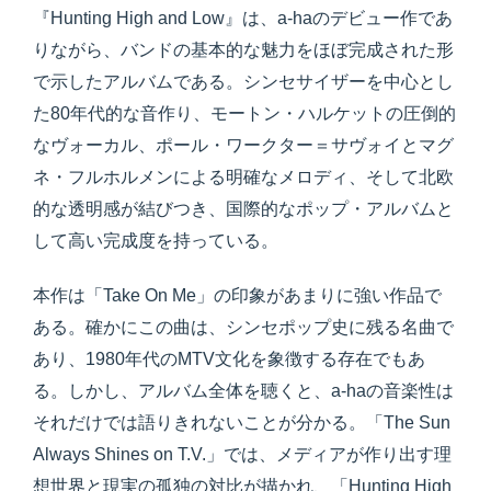
『Hunting High and Low』は、a-haのデビュー作であ
りながら、バンドの基本的な魅力をほぼ完成された形
で示したアルバムである。シンセサイザーを中心とし
た80年代的な音作り、モートン・ハルケットの圧倒的
なヴォーカル、ポール・ワークター＝サヴォイとマグ
ネ・フルホルメンによる明確なメロディ、そして北欧
的な透明感が結びつき、国際的なポップ・アルバムと
して高い完成度を持っている。
本作は「Take On Me」の印象があまりに強い作品で
ある。確かにこの曲は、シンセポップ史に残る名曲で
あり、1980年代のMTV文化を象徴する存在でもあ
る。しかし、アルバム全体を聴くと、a-haの音楽性は
それだけでは語りきれないことが分かる。「The Sun
Always Shines on T.V.」では、メディアが作り出す理
想世界と現実の孤独の対比が描かれ、「Hunting High