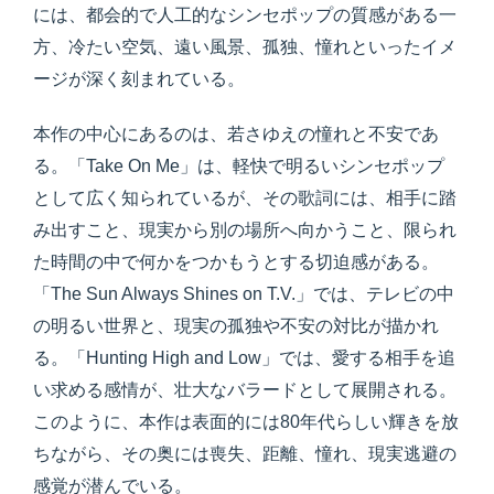
には、都会的で人工的なシンセポップの質感がある一
方、冷たい空気、遠い風景、孤独、憧れといったイメ
ージが深く刻まれている。
本作の中心にあるのは、若さゆえの憧れと不安であ
る。「Take On Me」は、軽快で明るいシンセポップ
として広く知られているが、その歌詞には、相手に踏
み出すこと、現実から別の場所へ向かうこと、限られ
た時間の中で何かをつかもうとする切迫感がある。
「The Sun Always Shines on T.V.」では、テレビの中
の明るい世界と、現実の孤独や不安の対比が描かれ
る。「Hunting High and Low」では、愛する相手を追
い求める感情が、壮大なバラードとして展開される。
このように、本作は表面的には80年代らしい輝きを放
ちながら、その奥には喪失、距離、憧れ、現実逃避の
感覚が潜んでいる。