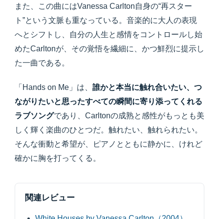
また、この曲にはVanessa Carlton自身の“再スター
ト”という文脈も重なっている。音楽的に大人の表現
へとシフトし、自分の人生と感情をコントロールし始
めたCarltonが、その覚悟を繊細に、かつ鮮烈に提示し
た一曲である。
「Hands on Me」は、
誰かと本当に触れ合いたい、つ
ながりたいと思ったすべての瞬間に寄り添ってくれる
ラブソング
であり、Carltonの成熟と感性がもっとも美
しく輝く楽曲のひとつだ。触れたい、触れられたい。
そんな衝動と希望が、ピアノとともに静かに、けれど
確かに胸を打ってくる。
関連レビュー
White Houses by Vanessa Carlton（2004）