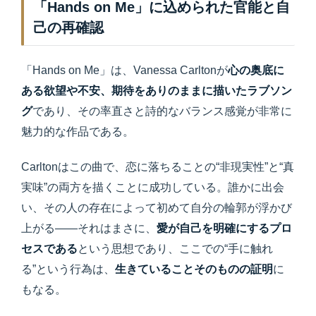
「Hands on Me」に込められた官能と自
己の再確認
「Hands on Me」は、Vanessa Carltonが
心の奥底に
ある欲望や不安、期待をありのままに描いたラブソン
グ
であり、その率直さと詩的なバランス感覚が非常に
魅力的な作品である。
Carltonはこの曲で、恋に落ちることの“非現実性”と“真
実味”の両方を描くことに成功している。誰かに出会
い、その人の存在によって初めて自分の輪郭が浮かび
上がる——それはまさに、
愛が自己を明確にするプロ
セスである
という思想であり、ここでの“手に触れ
る”という行為は、
生きていることそのものの証明
に
もなる。