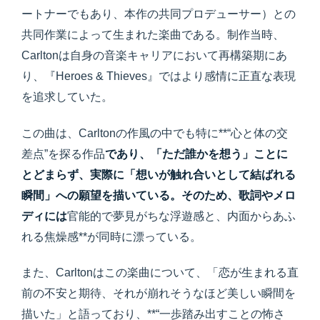
ートナーでもあり、本作の共同プロデューサー）との
共同作業によって生まれた楽曲である。制作当時、
Carltonは自身の音楽キャリアにおいて再構築期にあ
り、『Heroes & Thieves』ではより感情に正直な表現
を追求していた。
この曲は、Carltonの作風の中でも特に**“心と体の交
差点”を探る作品
であり、「ただ誰かを想う」ことに
とどまらず、実際に「想いが触れ合いとして結ばれる
瞬間」への願望を描いている。そのため、歌詞やメロ
ディには
官能的で夢見がちな浮遊感と、内面からあふ
れる焦燥感**が同時に漂っている。
また、Carltonはこの楽曲について、「恋が生まれる直
前の不安と期待、それが崩れそうなほど美しい瞬間を
描いた」と語っており、**“一歩踏み出すことの怖さ