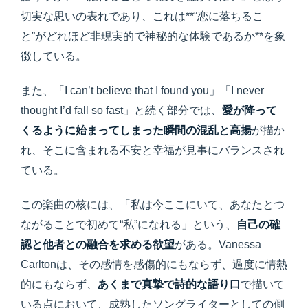
切実な思いの表れであり、これは**“恋に落ちるこ
と”がどれほど非現実的で神秘的な体験であるか**を象
徴している。
また、「I can’t believe that I found you」「I never
thought I’d fall so fast」と続く部分では、
愛が降って
くるように始まってしまった瞬間の混乱と高揚
が描か
れ、そこに含まれる不安と幸福が見事にバランスされ
ている。
この楽曲の核には、「私は今ここにいて、あなたとつ
ながることで初めて“私”になれる」という、
自己の確
認と他者との融合を求める欲望
がある。Vanessa
Carltonは、その感情を感傷的にもならず、過度に情熱
的にもならず、
あくまで真摯で詩的な語り口
で描いて
いる点において、成熟したソングライターとしての側