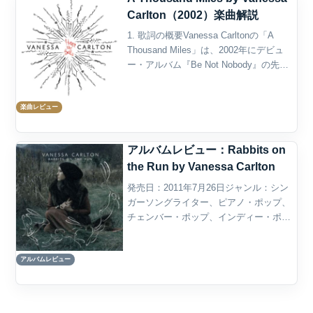
Carlton（2002）楽曲解説
1. 歌詞の概要Vanessa Carltonの「A
Thousand Miles」は、2002年にデビュ
ー・アルバム『Be Not Nobody』の先行
シングルとしてリリースされた楽曲であ
り、切ない愛と距離、そして会いたいと
楽曲レビュー
いう抑えきれな...
アルバムレビュー：Rabbits on
the Run by Vanessa Carlton
発売日：2011年7月26日ジャンル：シン
ガーソングライター、ピアノ・ポップ、
チェンバー・ポップ、インディー・ポッ
プ、フォーク・ポップ概要Vanessa
Carltonの4作目となるスタジオ・アルバ
アルバムレビュー
ム『Rabbits on the Run』...