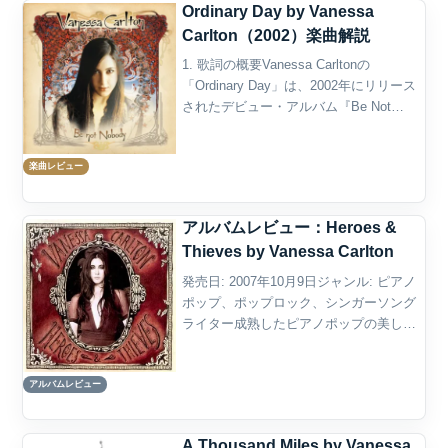
Ordinary Day by Vanessa
Carlton（2002）楽曲解説
1. 歌詞の概要Vanessa Carltonの
「Ordinary Day」は、2002年にリリース
されたデビュー・アルバム『Be Not
Nobody』からのセカンド・シングルであ
り、「日常」の中に潜む奇跡や、瞬間的
楽曲レビュー
な出会いの美しさを描い...
アルバムレビュー：Heroes &
Thieves by Vanessa Carlton
発売日: 2007年10月9日ジャンル: ピアノ
ポップ、ポップロック、シンガーソング
ライター成熟したピアノポップの美しさ
——Vanessa Carltonの3rdアルバム
Vanessa Carlton の3rdアルバム Heroes &
アルバムレビュー
T...
A Thousand Miles by Vanessa