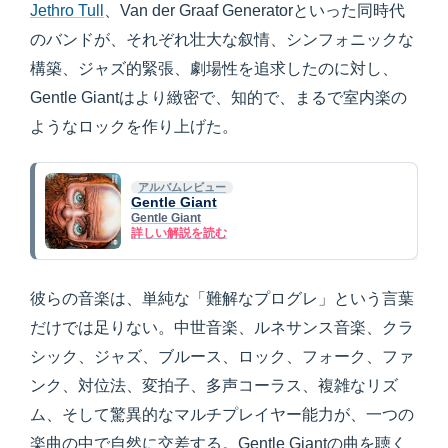
Jethro Tull
、Van der Graaf Generatorといった同時代
のバンドが、それぞれ壮大な叙情、シンフォニックな
構築、ジャズ的緊張、劇場性を追求したのに対し、
Gentle Giantはより緻密で、知的で、まるで室内楽の
ようなロックを作り上げた。
アルバムレビュー
Gentle Giant
Gentle Giant
詳しい解説を読む
彼らの音楽は、単純な「難解なプログレ」という言葉
だけでは足りない。中世音楽、ルネサンス音楽、クラ
シック、ジャズ、ブルース、ロック、フォーク、ファ
ンク、対位法、変拍子、多声コーラス、複雑なリズ
ム、そして驚異的なマルチプレイヤー能力が、一つの
楽曲の中で自然に交差する。Gentle Giantの曲を聴く