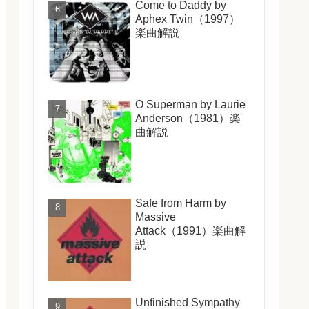
Come to Daddy by
Aphex Twin（1997）
楽曲解説
O Superman by Laurie
Anderson（1981）楽
曲解説
Safe from Harm by
Massive
Attack（1991）楽曲解
説
Unfinished Sympathy