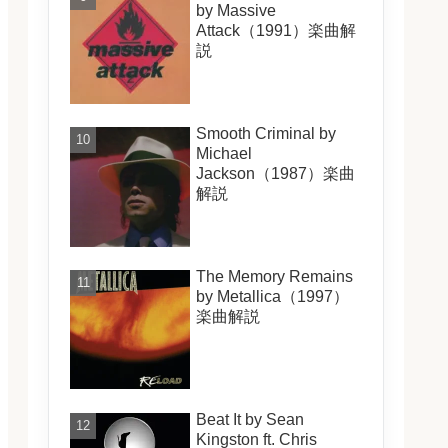
by Massive
Attack（1991）楽曲解
説
Smooth Criminal by
Michael
Jackson（1987）楽曲
解説
The Memory Remains
by Metallica（1997）
楽曲解説
Beat It by Sean
Kingston ft. Chris