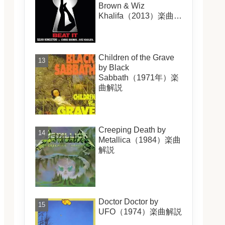
Brown & Wiz
Khalifa（2013）楽曲解
説
Children of the Grave
by Black
Sabbath（1971年）楽
曲解説
Creeping Death by
Metallica（1984）楽曲
解説
Doctor Doctor by
UFO（1974）楽曲解説