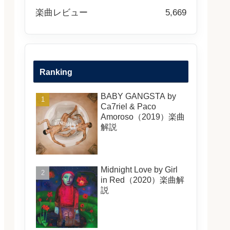
楽曲レビュー
5,669
Ranking
BABY GANGSTA by
Ca7riel & Paco
Amoroso（2019）楽曲
解説
Midnight Love by Girl
in Red（2020）楽曲解
説