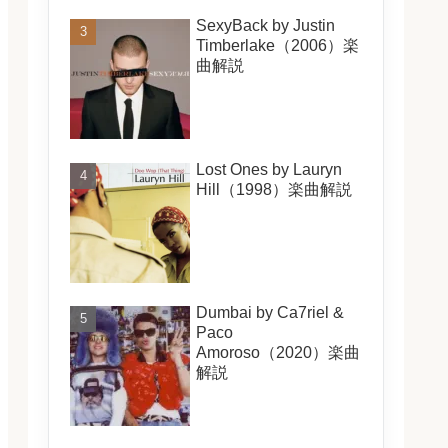
SexyBack by Justin
Timberlake（2006）楽
曲解説
Lost Ones by Lauryn
Hill（1998）楽曲解説
Dumbai by Ca7riel &
Paco
Amoroso（2020）楽曲
解説