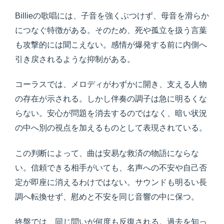
Billieの歌唱には、子音を強くぶつけず、母音を滑らか
につなぐ特徴がある。そのため、死や孤立を扱う言葉
も攻撃的には聞こえない。感情が爆発する前に内側へ
引き戻されるような抑制がある。
コーラスでは、メロディがわずかに開き、支える人物
の存在が示される。しかし伴奏の調子は急に明るくな
らない。安心が問題を消去するのではなく、暗い状況
の中へ別の視点を加えるものとして表現されている。
この判断によって、曲は安易な救済の物語にならな
い。信頼できる相手がいても、名声への不安や自己否
定が即座に消えるわけではない。サウンドも明るい長
調へ転換せず、慰めと不安を同じ音響の中に保つ。
終盤では、同じ問いが何度も反復される。過去を知っ