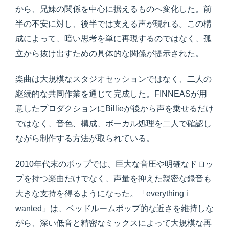
から、兄妹の関係を中心に据えるものへ変化した。前
半の不安に対し、後半では支える声が現れる。この構
成によって、暗い思考を単に再現するのではなく、孤
立から抜け出すための具体的な関係が提示された。
楽曲は大規模なスタジオセッションではなく、二人の
継続的な共同作業を通じて完成した。FINNEASが用
意したプロダクションにBillieが後から声を乗せるだけ
ではなく、音色、構成、ボーカル処理を二人で確認し
ながら制作する方法が取られている。
2010年代末のポップでは、巨大な音圧や明確なドロッ
プを持つ楽曲だけでなく、声量を抑えた親密な録音も
大きな支持を得るようになった。「everything i
wanted」は、ベッドルームポップ的な近さを維持しな
がら、深い低音と精密なミックスによって大規模な再