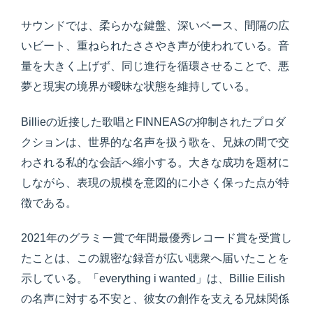
サウンドでは、柔らかな鍵盤、深いベース、間隔の広
いビート、重ねられたささやき声が使われている。音
量を大きく上げず、同じ進行を循環させることで、悪
夢と現実の境界が曖昧な状態を維持している。
Billieの近接した歌唱とFINNEASの抑制されたプロダ
クションは、世界的な名声を扱う歌を、兄妹の間で交
わされる私的な会話へ縮小する。大きな成功を題材に
しながら、表現の規模を意図的に小さく保った点が特
徴である。
2021年のグラミー賞で年間最優秀レコード賞を受賞し
たことは、この親密な録音が広い聴衆へ届いたことを
示している。「everything i wanted」は、Billie Eilish
の名声に対する不安と、彼女の創作を支える兄妹関係