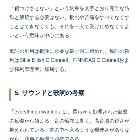
「傷つけさせない」という約束を文字どおり完全な防
御と解釈する必要はない。批判や苦痛をすべてなくす
ことはできなくても、それを一人で受け止めなくてよ
いという意味が中心にある。
歌詞の引用は批評に必要な最小限に留めた。原詞の権
利はBillie Eilish O’Connell、FINNEAS O’Connellおよ
び権利管理者に帰属する。
5. サウンドと歌詞の考察
「everything i wanted」は、柔らかく処理された鍵盤
の反復から始まる。音の輪郭は丸く、高音域の鋭さが
抑えられている。夢の中へ入るような曖昧さがありな
がら、和声の循環は明確である。