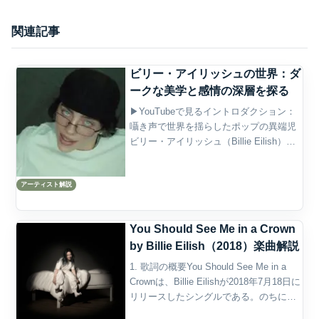
関連記事
ビリー・アイリッシュの世界：ダ
ークな美学と感情の深層を探る
▶YouTubeで見るイントロダクション：
囁き声で世界を揺らしたポップの異端児
ビリー・アイリッシュ（Billie Eilish）
は、2010年代後半以降のポップミュージ
ックにおいて、もっとも鮮烈な変化をも
アーティスト解説
たらしたアーティストのひとりであ
る。...
You Should See Me in a Crown
by Billie Eilish（2018）楽曲解説
1. 歌詞の概要You Should See Me in a
Crownは、Billie Eilishが2018年7月18日に
リリースしたシングルである。のちに
2019年発表のデビュー・アルバムWhen