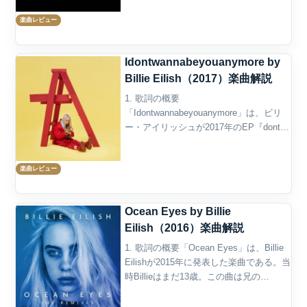
We All Fall Asleep...
楽曲レビュー
Idontwannabeyouanymore by
Billie Eilish（2017）楽曲解説
1. 歌詞の概要
「Idontwannabeyouanymore」は、ビリ
ー・アイリッシュが2017年のEP『dont
smile at me』に収録したバラード曲であ
り、彼女の音楽的成熟を世に知らしめた
楽曲レビュー
重要な楽曲である。タイトルの通り「も
う...
Ocean Eyes by Billie
Eilish（2016）楽曲解説
1. 歌詞の概要「Ocean Eyes」は、Billie
Eilishが2015年に発表した楽曲である。当
時Billieはまだ13歳。この曲は兄の
FINNEASことFinneas O’Connellが書き、
プロデュースした楽曲で、もともとは...