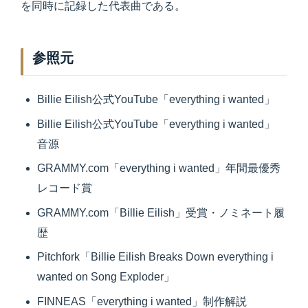
を同時に記録した代表曲である。
参照元
Billie Eilish公式YouTube「everything i wanted」
Billie Eilish公式YouTube「everything i wanted」
音源
GRAMMY.com「everything i wanted」年間最優秀
レコード賞
GRAMMY.com「Billie Eilish」受賞・ノミネート履
歴
Pitchfork「Billie Eilish Breaks Down everything i
wanted on Song Exploder」
FINNEAS「everything i wanted」制作解説