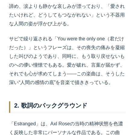
諦め、涙よりも静かな哀しみが漂っており、「愛され
たいけれど、どうしてもつながれない」という不器用
な人間の姿が浮かび上がる。
サビで繰り返される「You were the only one（君だけ
だった）」というフレーズは、その喪失の痛みを凝縮
した叫びのようであり、同時に、もう取り戻せないも
のへの儚い憧憬でもある。愛が破れ、言葉が届かず、
それでも心が求めてしまう――この楽曲は、そうした
深い“人間の感情の底”を音楽で描ききっている。
2. 歌詞のバックグラウンド
「Estranged」は、Axl Roseの当時の精神状態を色濃
く反映した非常にパーソナルな作品である。この曲