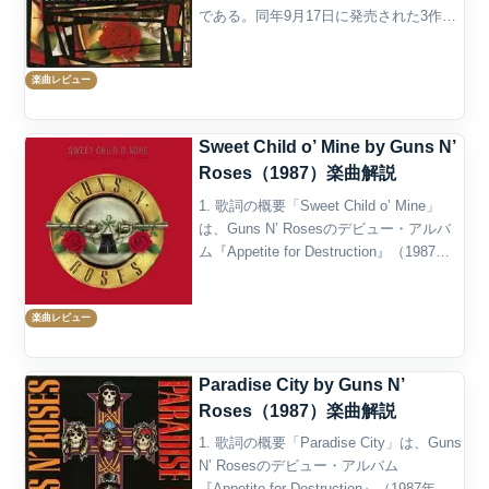
である。同年9月17日に発売された3作目
のスタジオ・アルバム『Use Your Illusion
I』の3曲目に収録され、12月には...
楽曲レビュー
Sweet Child o’ Mine by Guns N’
Roses（1987）楽曲解説
1. 歌詞の概要「Sweet Child o’ Mine」
は、Guns N’ Rosesのデビュー・アルバ
ム『Appetite for Destruction』（1987
年）に収録され、バンド初の全米No.1ヒ
ットを記録したラブソングである...
楽曲レビュー
Paradise City by Guns N’
Roses（1987）楽曲解説
1. 歌詞の概要「Paradise City」は、Guns
N’ Rosesのデビュー・アルバム
『Appetite for Destruction』（1987年）