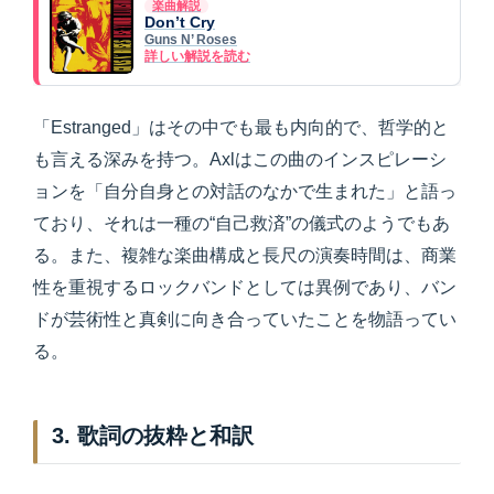
楽曲解説
Don’t Cry
Guns N’ Roses
詳しい解説を読む
「Estranged」はその中でも最も内向的で、哲学的と
も言える深みを持つ。Axlはこの曲のインスピレーシ
ョンを「自分自身との対話のなかで生まれた」と語っ
ており、それは一種の“自己救済”の儀式のようでもあ
る。また、複雑な楽曲構成と長尺の演奏時間は、商業
性を重視するロックバンドとしては異例であり、バン
ドが芸術性と真剣に向き合っていたことを物語ってい
る。
3. 歌詞の抜粋と和訳