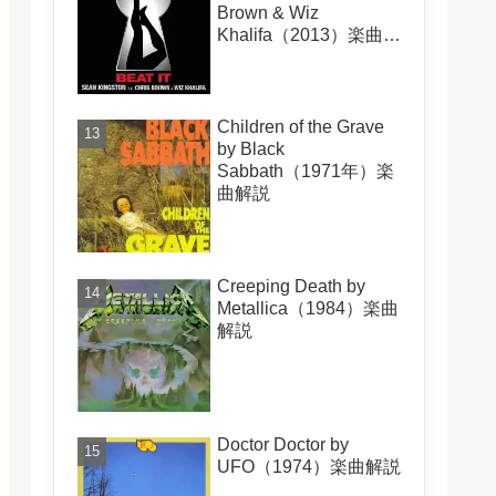
Brown & Wiz
Khalifa（2013）楽曲解
説
Children of the Grave
by Black
Sabbath（1971年）楽
曲解説
Creeping Death by
Metallica（1984）楽曲
解説
Doctor Doctor by
UFO（1974）楽曲解説