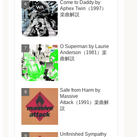
Come to Daddy by
Aphex Twin（1997）
楽曲解説
O Superman by Laurie
Anderson（1981）楽
曲解説
Safe from Harm by
Massive
Attack（1991）楽曲解
説
Unfinished Sympathy