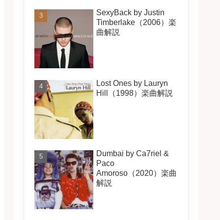
SexyBack by Justin
Timberlake（2006）楽
曲解説
Lost Ones by Lauryn
Hill（1998）楽曲解説
Dumbai by Ca7riel &
Paco
Amoroso（2020）楽曲
解説