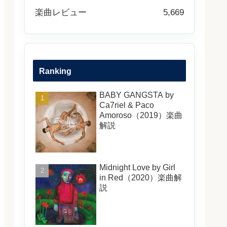
楽曲レビュー
5,669
Ranking
BABY GANGSTA by
Ca7riel & Paco
Amoroso（2019）楽曲
解説
Midnight Love by Girl
in Red（2020）楽曲解
説