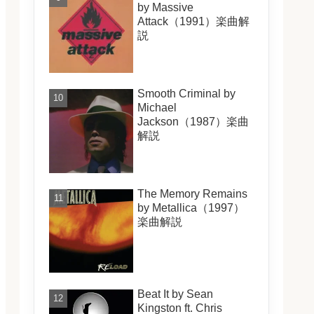
by Massive
Attack（1991）楽曲解
説
Smooth Criminal by
Michael
Jackson（1987）楽曲
解説
The Memory Remains
by Metallica（1997）
楽曲解説
Beat It by Sean
Kingston ft. Chris