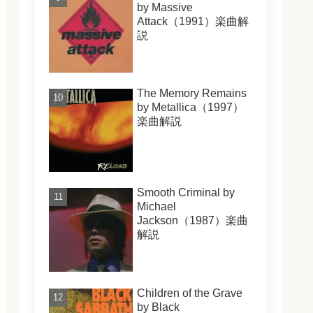
by Massive
Attack（1991）楽曲解
説
The Memory Remains
by Metallica（1997）
楽曲解説
Smooth Criminal by
Michael
Jackson（1987）楽曲
解説
Children of the Grave
by Black