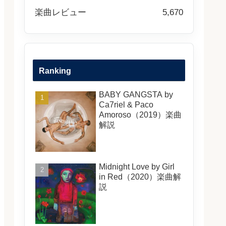
楽曲レビュー
5,670
Ranking
BABY GANGSTA by
Ca7riel & Paco
Amoroso（2019）楽曲
解説
Midnight Love by Girl
in Red（2020）楽曲解
説