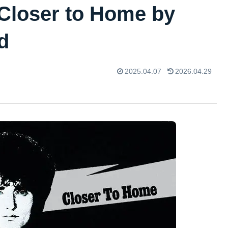
er to Home by
d
2025.04.07
2026.04.29