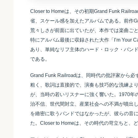
Closer to Homeは、その初期Grand Fun
省、スケール感を加えたアルバムである。前作Gra
荒々しさが前面に出ていたが、本作では楽曲ご
特にアルバム最後に収録された大作「I’m Your Capt
あり、単純なリフ主体のハード・ロック・バン
である。
Grand Funk Railroadは、同時代の批
粗く、歌詞は直接的で、演奏も技巧的な洗練よ
が、当時の若いリスナーに強く響いた。1970
治不信、世代間対立、産業社会への不満が噴出していた時
を緻密に歌うバンドではなかったが、彼らの音
た。Closer to Homeは、その時代の苛立