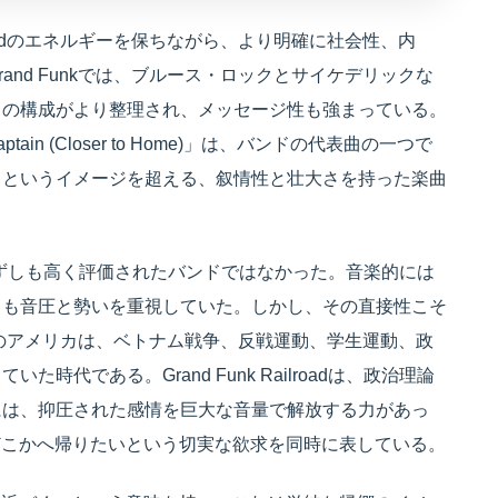
k Railroadのエネルギーを保ちながら、より明確に社会性、内
nd Funkでは、ブルース・ロックとサイケデリックな
との構成がより整理され、メッセージ性も強まっている。
ain (Closer to Home)」は、バンドの代表曲の一つで
ドというイメージを超える、叙情性と壮大さを持った楽曲
評家から必ずしも高く評価されたバンドではなかった。音楽的には
りも音圧と勢いを重視していた。しかし、その直接性こそ
年のアメリカは、ベトナム戦争、反戦運動、学生運動、政
代である。Grand Funk Railroadは、政治理論
には、抑圧された感情を巨大な音量で解放する力があっ
ちと、どこかへ帰りたいという切実な欲求を同時に表している。