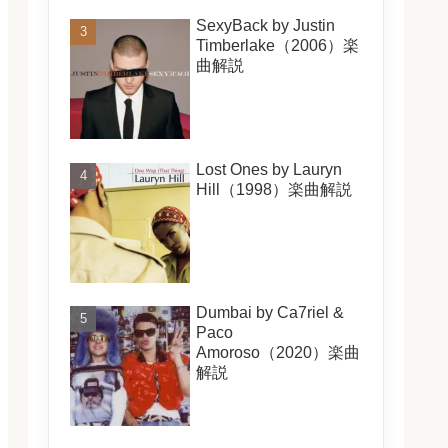
SexyBack by Justin
Timberlake（2006）楽
曲解説
Lost Ones by Lauryn
Hill（1998）楽曲解説
Dumbai by Ca7riel &
Paco
Amoroso（2020）楽曲
解説