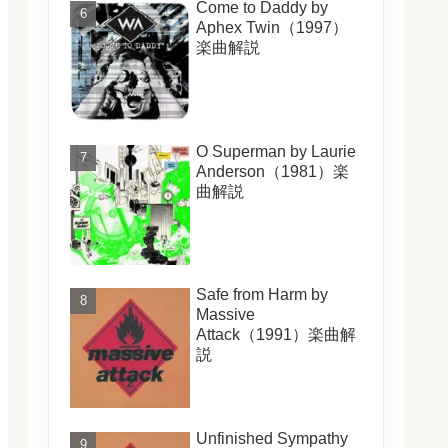
Come to Daddy by
Aphex Twin（1997）
楽曲解説
O Superman by Laurie
Anderson（1981）楽
曲解説
Safe from Harm by
Massive
Attack（1991）楽曲解
説
Unfinished Sympathy