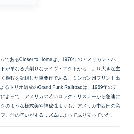
ルバムであるCloser to Homeは、1970年のアメリカン・ハ
ンドが単なる荒削りなライヴ・アクトから、より大きな主
いく過程を記録した重要作である。ミシガン州フリント出
werによるトリオ編成のGrand Funk Railroadは、1969年のデ
 Funkによって、アメリカの若いロック・リスナーから急速に
ックのような様式美や神秘性よりも、アメリカ中西部の労
リフ、汗の匂いがするリズムによって成り立っていた。