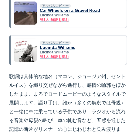
アルバムレビュー
Car Wheels on a Gravel Road
Lucinda Williams
詳しい解説を読む
アルバムレビュー
Lucinda Williams
Lucinda Williams
詳しい解説を読む
歌詞は具体的な地名（マコン、ジョージア州、セント
ルイス）を織り交ぜながら進行し、感情の輪郭をぼか
したまま、まるでロードムービーのようなスタイルで
展開します。語り手は、誰か（多くの解釈では母親）
と一緒に車に乗っている子供であり、ラジオから流れ
る音楽や母親の叫び、車の軋む音など、五感を通じた
記憶の断片がリスナーの心にじわじわと染み渡りま