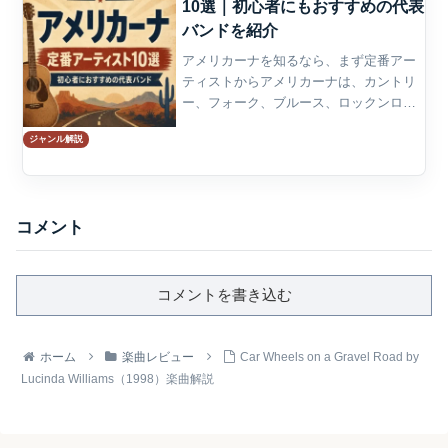
10選｜初心者にもおすすめの代表
バンドを紹介
アメリカーナを知るなら、まず定番アー
ティストからアメリカーナは、カントリ
ー、フォーク、ブルース、ロックンロー
ル、ソウル、ゴスペルなど、アメリカの
ジャンル解説
ルーツ音楽を現代的な感覚でつなぎ直す
ジャンルである。ひとつの決まった音型
だけで説明するのは難しく...
コメント
コメントを書き込む
ホーム
楽曲レビュー
Car Wheels on a Gravel Road by
Lucinda Williams（1998）楽曲解説