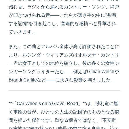
踏む音、ラジオから漏れるカントリー・ソング、網戸
が叩きつけられる音――これらが聴き手の中に“共鳴
する記憶”を引き起こし、普遍的な感情へと昇華され
ていきます。
また、この曲とアルバム全体が高く評価されたことに
より、ルシンダ・ウィリアムズはオルタナ・カントリ
ー界の女王としての地位を確立し、後の多くの女性シ
ンガーソングライターたち――例えばGillian Welchや
Brandi Carlileなど――に大きな影響を与えました。
**「Car Wheels on a Gravel Road」**は、砂利道に響
く車輪の音が、ひとつの人生の記憶そのものとなる瞬
間を描いた傑作です。単なる懐古ではなく、“不安定
な家族”や“根を持たない成長”の中に宿る真実を、詩と