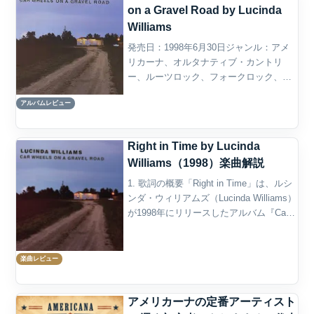
on a Gravel Road by Lucinda
Williams
発売日：1998年6月30日ジャンル：アメ
リカーナ、オルタナティブ・カントリ
ー、ルーツロック、フォークロック、ブ
ルース、カントリーロック概要Lucinda
アルバムレビュー
Williamsの『Car Wheels on a Gravel
Road』は、19...
Right in Time by Lucinda
Williams（1998）楽曲解説
1. 歌詞の概要「Right in Time」は、ルシ
ンダ・ウィリアムズ（Lucinda Williams）
が1998年にリリースしたアルバム『Car
Wheels on a Gravel Road』の冒頭を飾る
一曲であり、アルバムの情緒的...
楽曲レビュー
アメリカーナの定番アーティスト