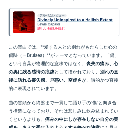
アルバムレビュー
Divinely Uninspired to a Hellish Extent
Lewis Capaldi
詳しい解説を読む
この楽曲では、**愛する人との別れがもたらした心の
傷跡（＝Bruises）**がテーマとなっています。「傷」
という言葉が物理的な意味ではなく、
喪失の痛み、心
の奥に残る感情の痕跡
として描かれており、
別れの直
後に訪れる喪失感、戸惑い、空虚さ
が、詩的かつ直接
的に表現されています。
曲の冒頭から終盤まで一貫して語り手の“傷”と向き合
う構造になっており、それは悲しみに飲み込まれてい
くというよりも、
痛みの中にしか存在しない自分の実
感を、あえて受け入れようとする静かな決意
にも見え