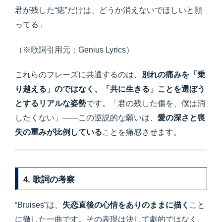
君が残した“痣”だけは、どうか消えないでほしいと願
ってる」
（※歌詞引用元：Genius Lyrics）
これらのフレーズに共通するのは、
別れの痛みを「乗
り越える」のではなく、「共に生きる」ことを選ぼう
とするリアルな姿勢
です。「君の残した傷を、僕は消
したくない」——この逆説的な願いは、
愛の深さと喪
失の重みが比例している
ことを痛感させます。
4. 歌詞の考察
“Bruises”は、
失恋直後の心情をありのままに描く
こと
に徹した一曲です。その表現は決して劇的ではなく、