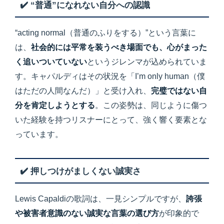
✔️ “普通”になれない自分への認識
“acting normal（普通のふりをする）”という言葉に
は、
社会的には平常を装うべき場面でも、心がまった
く追いついていない
というジレンマが込められていま
す。キャパルディはその状況を「I’m only human（僕
はただの人間なんだ）」と受け入れ、
完璧ではない自
分を肯定しようとする
。この姿勢は、同じように傷つ
いた経験を持つリスナーにとって、強く響く要素とな
っています。
✔️ 押しつけがましくない誠実さ
Lewis Capaldiの歌詞は、一見シンプルですが、
誇張
や被害者意識のない誠実な言葉の選び方
が印象的で