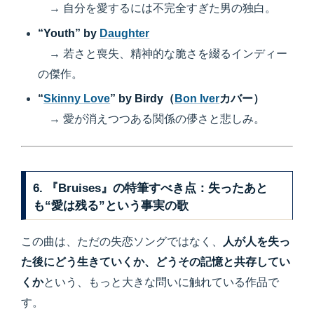
→ 自分を愛するには不完全すぎた男の独白。
“Youth” by
Daughter
→ 若さと喪失、精神的な脆さを綴るインディー
の傑作。
“
Skinny Love
” by Birdy（
Bon Iver
カバー）
→ 愛が消えつつある関係の儚さと悲しみ。
6. 『Bruises』の特筆すべき点：失ったあと
も“愛は残る”という事実の歌
この曲は、ただの失恋ソングではなく、
人が人を失っ
た後にどう生きていくか、どうその記憶と共存してい
くか
という、もっと大きな問いに触れている作品で
す。