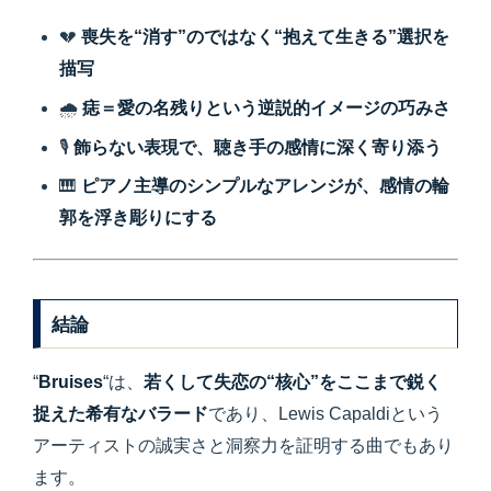
💔
喪失を“消す”のではなく“抱えて生きる”選択を
描写
🌧
痣＝愛の名残りという逆説的イメージの巧みさ
🎙
飾らない表現で、聴き手の感情に深く寄り添う
🎹
ピアノ主導のシンプルなアレンジが、感情の輪
郭を浮き彫りにする
結論
“
Bruises
“は、
若くして失恋の“核心”をここまで鋭く
捉えた希有なバラード
であり、Lewis Capaldiという
アーティストの誠実さと洞察力を証明する曲でもあり
ます。