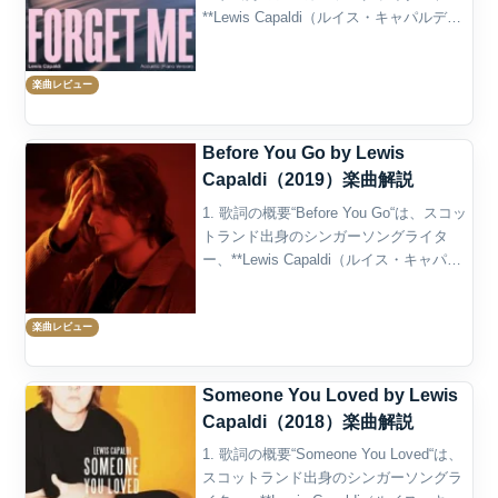
**Lewis Capaldi（ルイス・キャパルデ
ィ）**が2022年にリリースした楽曲であ
り、2作目のアルバム『Broken by Desire
楽曲レビュー
to ...
Before You Go by Lewis
Capaldi（2019）楽曲解説
1. 歌詞の概要“Before You Go“は、スコッ
トランド出身のシンガーソングライタ
ー、**Lewis Capaldi（ルイス・キャパル
ディ）**が2019年にリリースした楽曲で
あり、デビューアルバム『Divinely
楽曲レビュー
Uninspi...
Someone You Loved by Lewis
Capaldi（2018）楽曲解説
1. 歌詞の概要“Someone You Loved“は、
スコットランド出身のシンガーソングラ