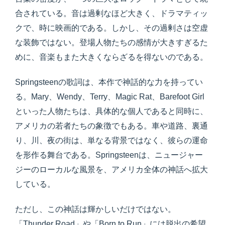
合されている。音は過剰なほど大きく、ドラマティッ
クで、時に映画的である。しかし、その過剰さは空虚
な装飾ではない。登場人物たちの感情が大きすぎるた
めに、音楽もまた大きくならざるを得ないのである。
Springsteenの歌詞は、本作で神話的な力を持ってい
る。Mary、Wendy、Terry、Magic Rat、Barefoot Girl
といった人物たちは、具体的な個人であると同時に、
アメリカの若者たちの象徴でもある。車や道路、裏通
り、川、夜の街は、単なる背景ではなく、彼らの運命
を形作る舞台である。Springsteenは、ニュージャー
ジーのローカルな風景を、アメリカ全体の神話へ拡大
している。
ただし、この神話は輝かしいだけではない。
「Thunder Road」や「Born to Run」には脱出の希望