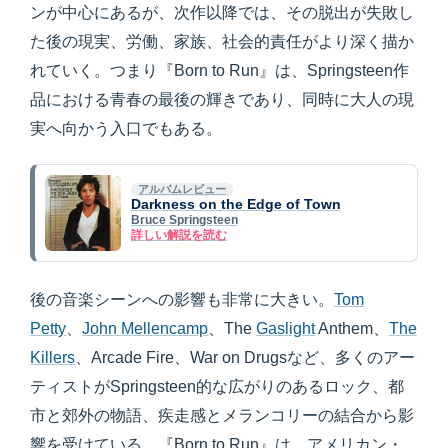
ンが中心にあるが、次作以降では、その脱出が失敗し
た後の現実、労働、家族、社会的責任がより深く描か
れていく。つまり『Born to Run』は、Springsteen作
品における青春の最後の輝きであり、同時に大人の現
実へ向かう入口でもある。
アルバムレビュー
Darkness on the Edge of Town
Bruce Springsteen
詳しい解説を読む
後の音楽シーンへの影響も非常に大きい。
Tom
Petty
、
John Mellencamp
、The
Gaslight
Anthem、
The
Killers
、Arcade Fire、War on Drugsなど、多くのアー
ティストがSpringsteen的な広がりのあるロック、都
市と郊外の物語、疾走感とメランコリーの結合から影
響を受けている。『Born to Run』は、アメリカン・