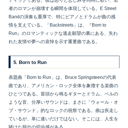
ティックである。彼は怒りと悲しみを同時に歌い、若
者のロマンが崩壊する瞬間を体現している。E Street
Bandの演奏も重厚で、特にピアノとドラムが曲の感
情を支えている。「Backstreets」は、『Born to
Run』のロマンティックな逃走願望の裏にある、失わ
れた友情や夢への哀悼を示す重要曲である。
5. Born to Run
表題曲「Born to Run」は、Bruce Springsteenの代表
曲であり、アメリカン・ロック全体を象徴する楽曲の
ひとつである。冒頭から鳴るギターとドラム、ベルの
ような音、分厚いサウンドは、まさに「ウォール・オ
ブ・サウンド」的なロックの祝祭である。曲は疾走し
ているが、単に速いだけではない。そこには、人生を
賭けた脱出の切迫感がある。