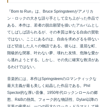
『Born to Run』は、Bruce Springsteenがアメリカ
ン・ロックの大きな語り手として立ち上がった作品で
ある。本作は、若者の脱出願望を描いたアルバムとし
てしばしば語られるが、その本質は単なる自由の賛歌
ではない。ここにあるのは、自由を求めざるを得ない
ほど切迫した人々の物語である。彼らは、退屈な町、
階級的な閉塞、叶わない夢、壊れた友情、危険な愛か
ら逃れようとする。しかし、その先に確実な救済があ
るわけではない。
音楽的には、本作はSpringsteenのロマンティックな
最大主義が最も美しく結晶した作品である。Phil
Spector的な厚い音像、1950年代ロックンロールの郷
愁、R&Bの熱気、フォーク的な物語性、Dylan以降の
言葉の密度が、一つの巨大なロック・ドラマとして統