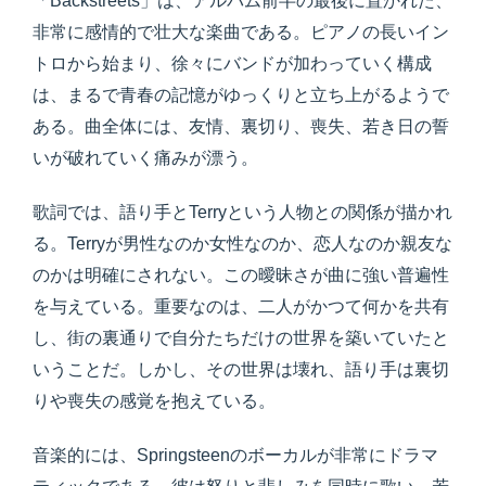
「Backstreets」は、アルバム前半の最後に置かれた、
非常に感情的で壮大な楽曲である。ピアノの長いイン
トロから始まり、徐々にバンドが加わっていく構成
は、まるで青春の記憶がゆっくりと立ち上がるようで
ある。曲全体には、友情、裏切り、喪失、若き日の誓
いが破れていく痛みが漂う。
歌詞では、語り手とTerryという人物との関係が描かれ
る。Terryが男性なのか女性なのか、恋人なのか親友な
のかは明確にされない。この曖昧さが曲に強い普遍性
を与えている。重要なのは、二人がかつて何かを共有
し、街の裏通りで自分たちだけの世界を築いていたと
いうことだ。しかし、その世界は壊れ、語り手は裏切
りや喪失の感覚を抱えている。
音楽的には、Springsteenのボーカルが非常にドラマ