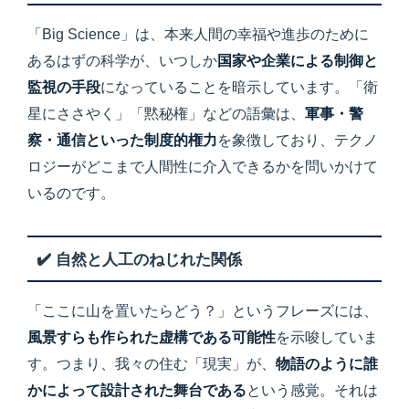
「Big Science」は、本来人間の幸福や進歩のために
あるはずの科学が、いつしか
国家や企業による制御と
監視の手段
になっていることを暗示しています。「衛
星にささやく」「黙秘権」などの語彙は、
軍事・警
察・通信といった制度的権力
を象徴しており、テクノ
ロジーがどこまで人間性に介入できるかを問いかけて
いるのです。
✔️ 自然と人工のねじれた関係
「ここに山を置いたらどう？」というフレーズには、
風景すらも作られた虚構である可能性
を示唆していま
す。つまり、我々の住む「現実」が、
物語のように誰
かによって設計された舞台である
という感覚。それは