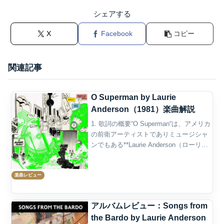
シェアする
X
Facebook
コピー
関連記事
O Superman by Laurie
Anderson（1981）楽曲解説
1. 歌詞の概要“O Superman“は、アメリカ
の前衛アーティストでありミュージシャ
ンでもある**Laurie Anderson（ローリ
ー・アンダーソン）**によって1981年に
リリースされた、極めて異色かつ革新的
楽曲レビュー
な楽曲です。この曲は、...
アルバムレビュー：Songs from
the Bardo by Laurie Anderson