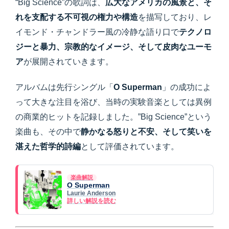
“Big Science”の歌詞は、
広大なアメリカの風景と、そ
れを支配する不可視の権力や構造
を描写しており、レ
イモンド・チャンドラー風の冷静な語り口で
テクノロ
ジーと暴力、宗教的なイメージ、そして皮肉なユーモ
ア
が展開されていきます。
アルバムは先行シングル「
O Superman
」の成功によ
って大きな注目を浴び、当時の実験音楽としては異例
の商業的ヒットを記録しました。”Big Science”という
楽曲も、その中で
静かなる怒りと不安、そして笑いを
湛えた哲学的詩編
として評価されています。
楽曲解説
O Superman
Laurie Anderson
詳しい解説を読む