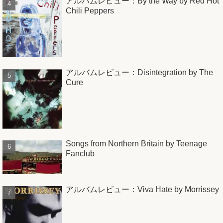
アルバムレビュー：By the Way by Red Hot
Chili Peppers
アルバムレビュー：Disintegration by The
Cure
Songs from Northern Britain by Teenage
Fanclub
アルバムレビュー：Viva Hate by Morrissey