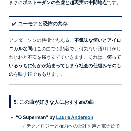
まさに
ポストモダンの空虚と超現実の中間地点
です。
✔️ ユーモアと恐怖の共存
アンダーソンの特徴でもある、
不気味な笑いとアイロ
ニカルな間
はこの曲でも顕著で、何気ない語り口がじ
わじわと不安を掻き立てていきます。それは、
笑って
いるうちに何かが始まってしまう社会の仕組みそのも
の
を映す鏡でもあります。
5. この曲が好きな人におすすめの曲
“O Superman” by
Laurie Anderson
→ テクノロジーと権力への批評を声と電子音で