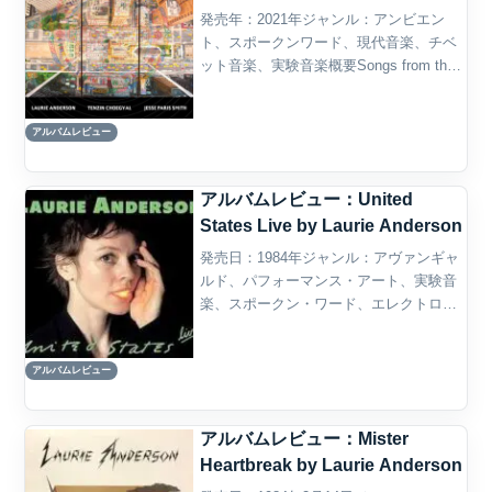
発売年：2021年ジャンル：アンビエン
ト、スポークンワード、現代音楽、チベ
ット音楽、実験音楽概要Songs from the
Bardoは、ローリー・アンダーソンを中心
に、テンジン・チューギャル、ジェシ
アルバムレビュー
ー・パリス・スミスらが関わった、死と
移...
アルバムレビュー：United
States Live by Laurie Anderson
発売日：1984年ジャンル：アヴァンギャ
ルド、パフォーマンス・アート、実験音
楽、スポークン・ワード、エレクトロニ
ック、ミニマル・ミュージック、ニュ
ー・ウェイヴ概要Laurie Andersonの
アルバムレビュー
『United States Live』は、1...
アルバムレビュー：Mister
Heartbreak by Laurie Anderson