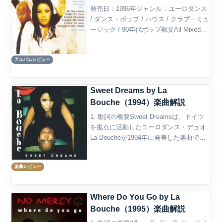
発売日：1996年ジャンル：ユーロダンス
/ ダンス・ポップ / ハウス / クラブ・ミュ
ージック / 90年代ポップ概要All Mixed
Upは、ドイツを拠点に活動したユーロダ
ンス・プロジェクト、La Boucheによる
アルバムレビュー
リミックス／クラ...
Sweet Dreams by La
Bouche（1994）楽曲解説
1. 歌詞の概要Sweet Dreamsは、ドイツ
を拠点に活動したユーロダンス・デュオ
La Boucheが1994年に発表した楽曲であ
る。正式な表記としてはSweet Dreams
(Ola Ola E)ともされ、1994年4月13日に
楽曲レビュー
RC...
Where Do You Go by La
Bouche（1995）楽曲解説