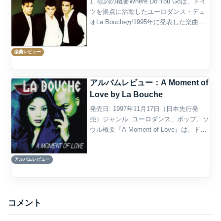
1. 歌詞の概要Where Do You Goは、ドイ
ツを拠点に活動したユーロダンス・デュ
オLa Boucheが1995年に発表した楽曲で
ある。La Boucheのデビュー・アルバム
Sweet Dreamsに収録されたアルバム曲で
楽曲レビュー
あり、同作...
アルバムレビュー：A Moment of
Love by La Bouche
発売日: 1997年11月17日（日本先行発
売）ジャンル: ユーロダンス、ポップ、ソ
ウル概要『A Moment of Love』は、ドイ
ツを拠点に活動していたユーロダンス・
デュオ、ラ・ブーシュ（La Bouche）に
アルバムレビュー
よるセカンド・アルバムで...
コメント