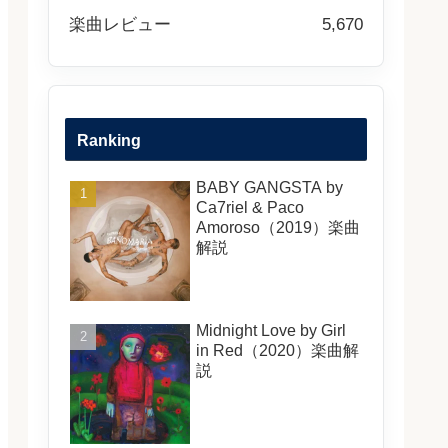
楽曲レビュー
5,670
Ranking
BABY GANGSTA by
Ca7riel & Paco
Amoroso（2019）楽曲
解説
Midnight Love by Girl
in Red（2020）楽曲解
説