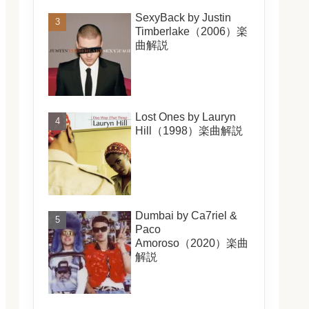
SexyBack by Justin
Timberlake（2006）楽
曲解説
Lost Ones by Lauryn
Hill（1998）楽曲解説
Dumbai by Ca7riel &
Paco
Amoroso（2020）楽曲
解説