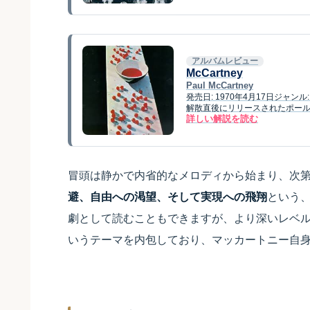
アルバムレビュー
McCartney
Paul McCartney
発売日: 1970年4月17日ジャン
解散直後にリリースされたポー
詳しい解説を読む
冒頭は静かで内省的なメロディから始まり、次
避、自由への渇望、そして実現への飛翔
という、
劇として読むこともできますが、より深いレベ
いうテーマを内包しており、マッカートニー自