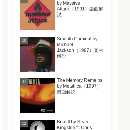
by Massive
Attack（1991）楽曲解
説
Smooth Criminal by
Michael
Jackson（1987）楽曲
解説
The Memory Remains
by Metallica（1997）
楽曲解説
Beat It by Sean
Kingston ft. Chris