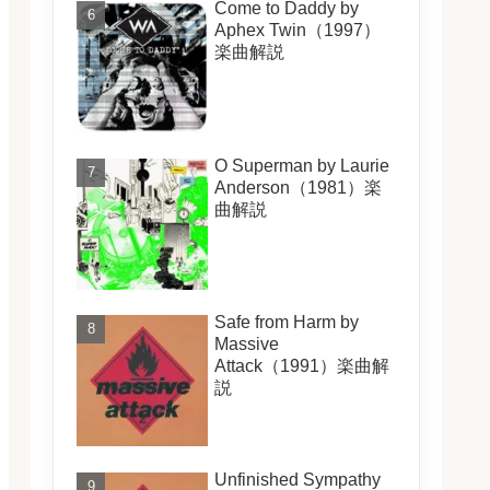
Come to Daddy by
Aphex Twin（1997）
楽曲解説
O Superman by Laurie
Anderson（1981）楽
曲解説
Safe from Harm by
Massive
Attack（1991）楽曲解
説
Unfinished Sympathy