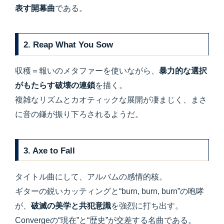
表す開幕曲
である。
2. Reap What You Sow
収穫＝報いのメタファーを使いながら、
暴力的な選択
がもたらす破壊の連鎖
を描く。
複雑なリズムとカオティックな展開が凄まじく、まさ
に音の鎌が振り下ろされるようだ。
3. Axe to Fall
タイトル曲にして、アルバムの感情的核。
ギターの鋭いカッティングと“burn, burn, burn”の咆哮
が、
破滅の美学と共犯意識
を強烈に打ち出す。
Convergeの“現在”と“歴史”が交差する名曲である。