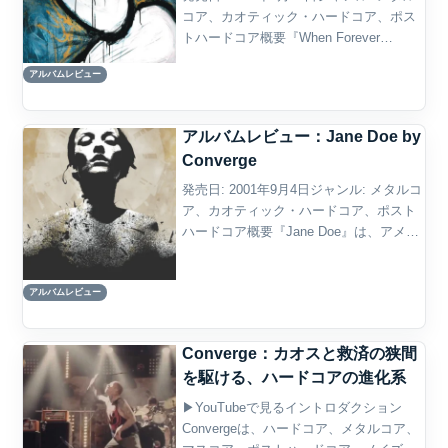
コア、カオティック・ハードコア、ポス
トハードコア概要『When Forever
Comes Crashing』は、Convergeが1998
アルバムレビュー
年にリリースした3作目のスタジオ・アル
バムであり、彼...
アルバムレビュー：Jane Doe by
Converge
発売日: 2001年9月4日ジャンル: メタルコ
ア、カオティック・ハードコア、ポスト
ハードコア概要『Jane Doe』は、アメリ
カ・マサチューセッツ出身のバンド
Convergeが2001年にリリースした通算4
アルバムレビュー
作目のスタジオ・アルバムであり、...
Converge：カオスと救済の狭間
を駆ける、ハードコアの進化系
▶YouTubeで見るイントロダクション
Convergeは、ハードコア、メタルコア、