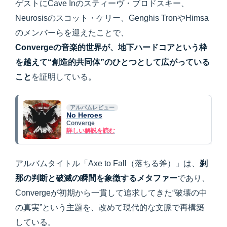
ゲストにCave Inのスティーヴ・ブロドスキー、
Neurosisのスコット・ケリー、Genghis TronやHimsa
のメンバーらを迎えたことで、
Convergeの音楽的世界が、地下ハードコアという枠
を越えて“創造的共同体”のひとつとして広がっている
こと
を証明している。
アルバムレビュー
No Heroes
Converge
詳しい解説を読む
アルバムタイトル「Axe to Fall（落ちる斧）」は、
刹
那の判断と破滅の瞬間を象徴するメタファー
であり、
Convergeが初期から一貫して追求してきた“破壊の中
の真実”という主題を、改めて現代的な文脈で再構築
している。