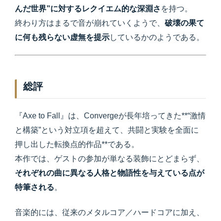
んだ世界”に対するレクイエム的な深淵さ
を持つ。
終わり方はまるで音が崩れていくようで、
破壊の果て
に何も残らない虚無を提示
しているかのようである。
総評
『Axe to Fall』は、Convergeが長年培ってきた**“激情
と構築”という対立項を超えて、共闘と実験を全面に
押し出した転換点的作品**である。
本作では、ゲストの参加が単なる装飾にとどまらず、
それぞれの曲に異なる人格と物語性を与えている点が
特筆される
。
音楽的には、従来のメタルコア／ハードコアに加え、