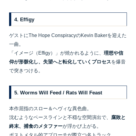
4. Effigy
ゲストにThe Hope ConspiracyのKevin Bakerを迎えた
一曲。
「イメージ（Effigy）」が焼かれるように、
理想や信
仰が形骸化し、失望へと転化していくプロセス
を爆音
で突きつける。
5. Worms Will Feed / Rats Will Feast
本作屈指のスロー＆ヘヴィな異色曲。
沈むようなベースラインと不穏な空間演出で、
腐敗と
終末、捕食のメタファー
が浮かび上がる。
ポストメタル的アプローチが際立つ名トラック。