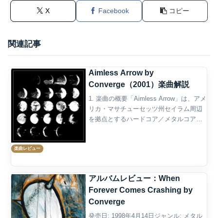
X
Facebook
コピー
関連記事
Aimless Arrow by
Converge（2001）楽曲解説
1. 楽曲の概要「Aimless Arrow」は、アメ
リカ・マサチューセッツ州セイラム周辺
を拠点とするハードコア／メタルコア・
バンド、Convergeが2012年に発表した楽
曲である。8作目のスタジオ・アルバム
楽曲レビュー
『All We Love We...
アルバムレビュー：When
Forever Comes Crashing by
Converge
発売日: 1998年4月14日ジャンル: メタル