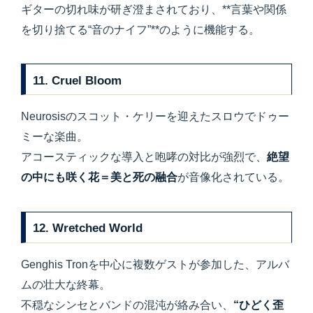
ギターの切れ味が研ぎ澄まされており、**言葉や関係
を切り捨てる“音のナイフ”**のように機能する。
11. Cruel Bloom
Neurosisのスコット・ケリーを迎えたスロウでドゥー
ミーな楽曲。
アコースティックな導入と咆哮の対比が強烈で、
絶望
の中にも咲く花＝美と死の融合
が音像化されている。
12. Wretched World
Genghis Tronを中心に複数ゲストが参加した、アルバ
ムの壮大な終幕。
不穏なシンセとバンドの混沌が絡み合い、
“ひどく歪