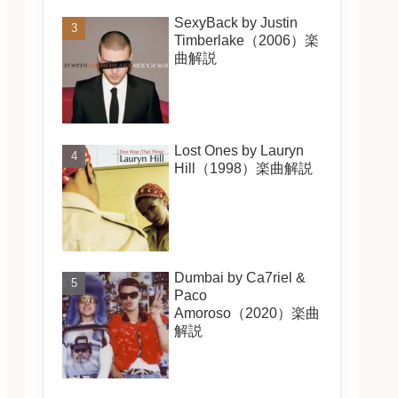
SexyBack by Justin
Timberlake（2006）楽
曲解説
Lost Ones by Lauryn
Hill（1998）楽曲解説
Dumbai by Ca7riel &
Paco
Amoroso（2020）楽曲
解説