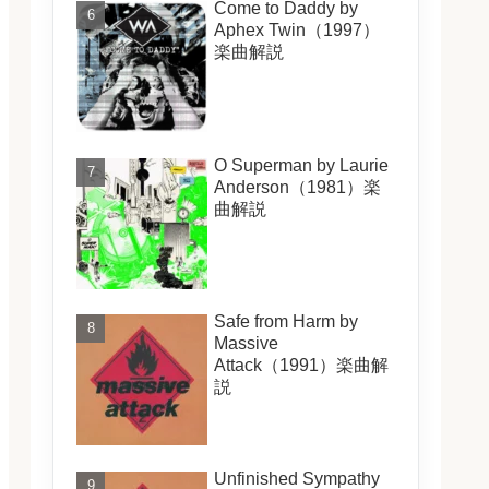
Come to Daddy by
Aphex Twin（1997）
楽曲解説
O Superman by Laurie
Anderson（1981）楽
曲解説
Safe from Harm by
Massive
Attack（1991）楽曲解
説
Unfinished Sympathy