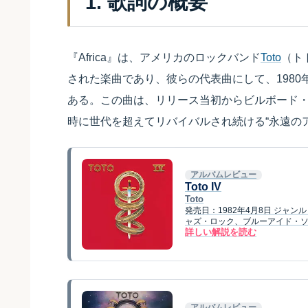
1. 歌詞の概要
『Africa』は、アメリカのロックバンド
Toto
（ト
された楽曲であり、彼らの代表曲にして、198
ある。この曲は、リリース当初からビルボード・
時に世代を超えてリバイバルされ続ける“永遠の
アルバムレビュー
Toto IV
Toto
発売日：1982年4月8日 ジャ
ャズ・ロック、ブルーアイド・ソウ
詳しい解説を読む
アルバムレビュー