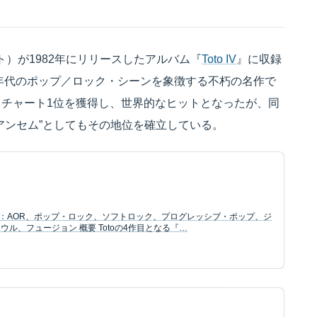
ト）が1982年にリリースしたアルバム『
Toto IV
』に収録
0年代のポップ／ロック・シーンを象徴する不朽の名作で
チャート1位を獲得し、世界的なヒットとなったが、同
アンセム”としてもその地位を確立している。
ンル：AOR、ポップ・ロック、ソフトロック、プログレッシブ・ポップ、ジ
ル、フュージョン 概要 Totoの4作目となる『…