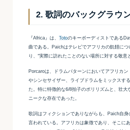
2. 歌詞のバックグラウ
『Africa』は、
Toto
のキーボーディストであるDavid
曲である。Paichはテレビでアフリカの飢饉に
り、“実際に訪れたことのない場所に対する敬意
Porcaroは、ドラムパターンにおいてアフリ
やシンセサイザー、ライブドラムをミックスするこ
た。特に特徴的な6/8拍子のポリリズムと、壮
ニークな存在であった。
歌詞はフィクションでありながらも、Paich自
言われている。アフリカは象徴であり、そこにある