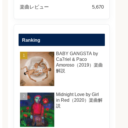
楽曲レビュー
5,670
Ranking
BABY GANGSTA by
Ca7riel & Paco
Amoroso（2019）楽曲
解説
Midnight Love by Girl
in Red（2020）楽曲解
説