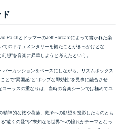
ンド
 PaichとドラマーのJeff Porcaroによって書かれた楽
ついてのドキュメンタリーを観たことがきっかけとな
と幻想”を音楽に昇華しようと考えたという。
カン・パーカッションをベースにしながら、リズムボックス
とで“異国感”と“ポップな即効性”を見事に融合させ
大なコーラスの重なりは、当時の音楽シーンでは極めてユ
身の精神的な旅や葛藤、救済への願望を投影したものとも
“遠くの愛”や“未知なる世界”への憧れがテーマとなっ