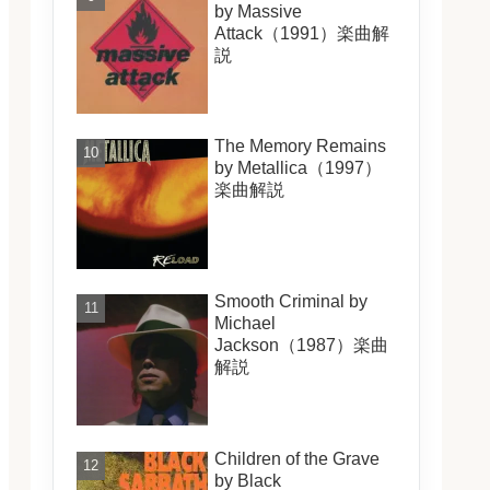
by Massive
Attack（1991）楽曲解
説
The Memory Remains
by Metallica（1997）
楽曲解説
Smooth Criminal by
Michael
Jackson（1987）楽曲
解説
Children of the Grave
by Black