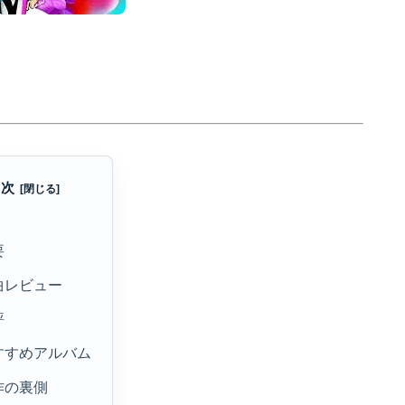
目次
要
曲レビュー
評
すすめアルバム
作の裏側