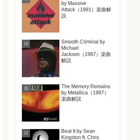
by Massive
Attack（1991）楽曲解
説
Smooth Criminal by
Michael
Jackson（1987）楽曲
解説
The Memory Remains
by Metallica（1997）
楽曲解説
Beat It by Sean
Kingston ft. Chris