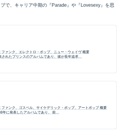
、キャリア中期の『Parade』や『Lovesexy』を思
ャンル: ファンク、エレクトロ・ポップ、ニュー・ウェイヴ 概要
年に発表されたプリンスのアルバムであり、彼が長年追求…
ャンル: ファンク、ゴスペル、サイケデリック・ポップ、アートポップ 概要
1988年に発表したアルバムであり、 前…