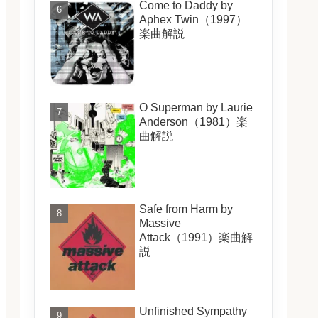
Come to Daddy by
Aphex Twin（1997）
楽曲解説
O Superman by Laurie
Anderson（1981）楽
曲解説
Safe from Harm by
Massive
Attack（1991）楽曲解
説
Unfinished Sympathy