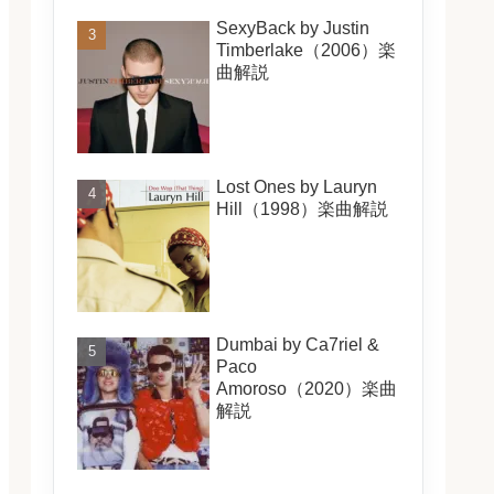
SexyBack by Justin
Timberlake（2006）楽
曲解説
Lost Ones by Lauryn
Hill（1998）楽曲解説
Dumbai by Ca7riel &
Paco
Amoroso（2020）楽曲
解説