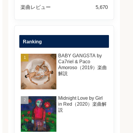
楽曲レビュー
5,670
Ranking
BABY GANGSTA by
Ca7riel & Paco
Amoroso（2019）楽曲
解説
Midnight Love by Girl
in Red（2020）楽曲解
説